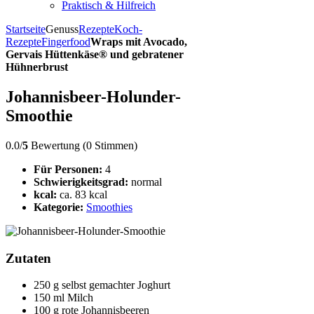
Praktisch & Hilfreich
Startseite
Genuss
Rezepte
Koch-
Rezepte
Fingerfood
Wraps mit Avocado,
Gervais Hüttenkäse® und gebratener
Hühnerbrust
Johannisbeer-Holunder-
Smoothie
0.0/
5
Bewertung (0 Stimmen)
Für Personen:
4
Schwierigkeitsgrad:
normal
kcal:
ca. 83 kcal
Kategorie:
Smoothies
Zutaten
250 g selbst gemachter Joghurt
150 ml Milch
100 g rote Johannisbeeren