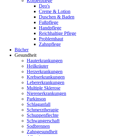
Körperpflege
Deo's
Creme & Lotion
Duschen & Baden
Fußpflege
Handpflege
Reichhaltige Pflege
Problemhaut
Zahnpflege
Bücher
Gesundheit
Hauterkrankungen
Heilkräuter
Herzerkrankungen
Krebserkrankungen
Lebererkrankungen
Multiple Sklerose
Nierenerkrankungen
Parkinson
Schlaganfall
Schmerztherapie
Schuppenflechte
Schwangerschaft
Sodbrennen
Zahngesundheit