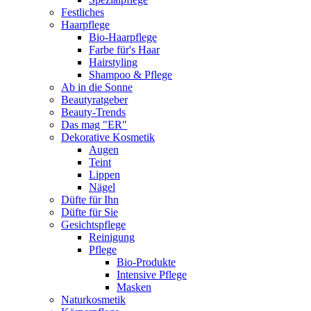
Festliches
Haarpflege
Bio-Haarpflege
Farbe für's Haar
Hairstyling
Shampoo & Pflege
Ab in die Sonne
Beautyratgeber
Beauty-Trends
Das mag "ER"
Dekorative Kosmetik
Augen
Teint
Lippen
Nägel
Düfte für Ihn
Düfte für Sie
Gesichtspflege
Reinigung
Pflege
Bio-Produkte
Intensive Pflege
Masken
Naturkosmetik