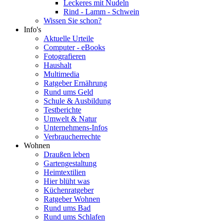
Leckeres mit Nudeln
Rind - Lamm - Schwein
Wissen Sie schon?
Info's
Aktuelle Urteile
Computer - eBooks
Fotografieren
Haushalt
Multimedia
Ratgeber Ernährung
Rund ums Geld
Schule & Ausbildung
Testberichte
Umwelt & Natur
Unternehmens-Infos
Verbraucherrechte
Wohnen
Draußen leben
Gartengestaltung
Heimtextilien
Hier blüht was
Küchenratgeber
Ratgeber Wohnen
Rund ums Bad
Rund ums Schlafen