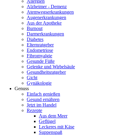
Allergien
Alzheimer - Demenz
Atemwegserkrankungen
Augenerkrankungen
Aus der Apotheke
Burnout
Darmerkrankungen
Diabetes
Elternratgeber
Endometriose
Fibromyalgie
Gesunde Füße
Gelenke und Wirbelsäule
Gesundheitsratgeber
Gicht
Gynäkologie
Genuss
Einfach genießen
Gesund ernähren
Jetzt im Handel
Rezepte
Aus dem Meer
Geflügel
Leckeres mit Käse
Suppenspaß