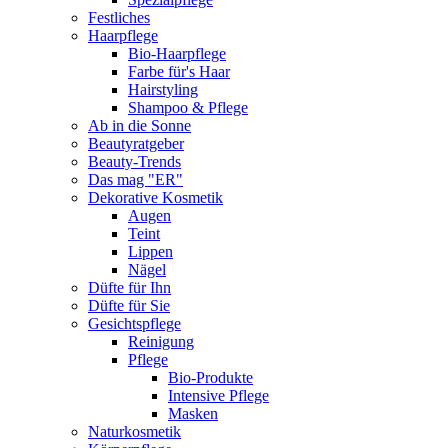
Festliches
Haarpflege
Bio-Haarpflege
Farbe für's Haar
Hairstyling
Shampoo & Pflege
Ab in die Sonne
Beautyratgeber
Beauty-Trends
Das mag "ER"
Dekorative Kosmetik
Augen
Teint
Lippen
Nägel
Düfte für Ihn
Düfte für Sie
Gesichtspflege
Reinigung
Pflege
Bio-Produkte
Intensive Pflege
Masken
Naturkosmetik