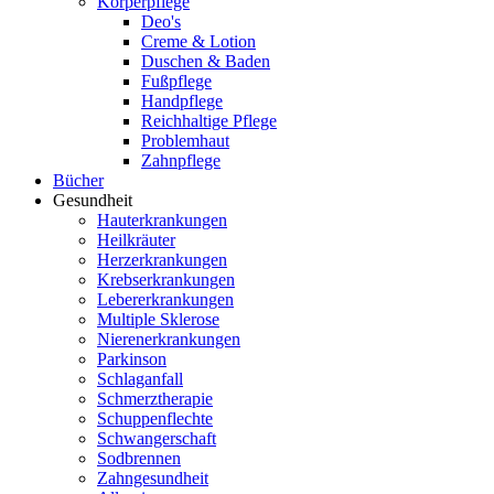
Körperpflege
Deo's
Creme & Lotion
Duschen & Baden
Fußpflege
Handpflege
Reichhaltige Pflege
Problemhaut
Zahnpflege
Bücher
Gesundheit
Hauterkrankungen
Heilkräuter
Herzerkrankungen
Krebserkrankungen
Lebererkrankungen
Multiple Sklerose
Nierenerkrankungen
Parkinson
Schlaganfall
Schmerztherapie
Schuppenflechte
Schwangerschaft
Sodbrennen
Zahngesundheit