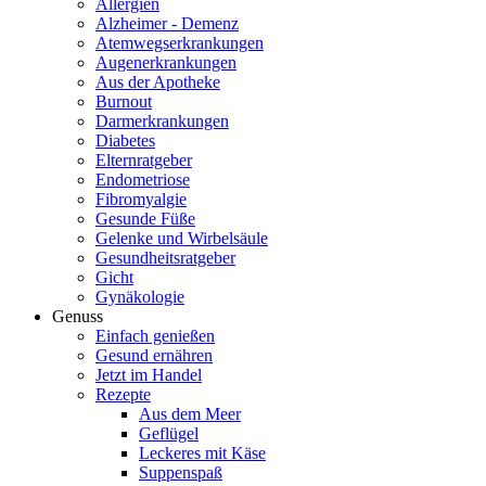
Allergien
Alzheimer - Demenz
Atemwegserkrankungen
Augenerkrankungen
Aus der Apotheke
Burnout
Darmerkrankungen
Diabetes
Elternratgeber
Endometriose
Fibromyalgie
Gesunde Füße
Gelenke und Wirbelsäule
Gesundheitsratgeber
Gicht
Gynäkologie
Genuss
Einfach genießen
Gesund ernähren
Jetzt im Handel
Rezepte
Aus dem Meer
Geflügel
Leckeres mit Käse
Suppenspaß