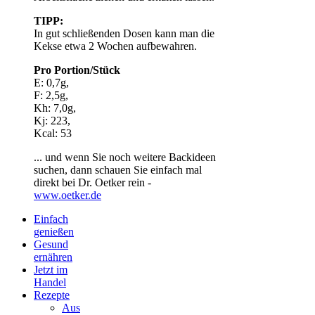
TIPP:
In gut schließenden Dosen kann man die
Kekse etwa 2 Wochen aufbewahren.
Pro Portion/Stück
E: 0,7g,
F: 2,5g,
Kh: 7,0g,
Kj: 223,
Kcal: 53
... und wenn Sie noch weitere Backideen
suchen, dann schauen Sie einfach mal
direkt bei Dr. Oetker rein -
www.oetker.de
Einfach
genießen
Gesund
ernähren
Jetzt im
Handel
Rezepte
Aus