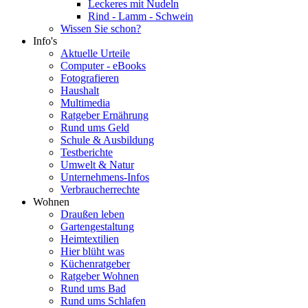
Leckeres mit Nudeln
Rind - Lamm - Schwein
Wissen Sie schon?
Info's
Aktuelle Urteile
Computer - eBooks
Fotografieren
Haushalt
Multimedia
Ratgeber Ernährung
Rund ums Geld
Schule & Ausbildung
Testberichte
Umwelt & Natur
Unternehmens-Infos
Verbraucherrechte
Wohnen
Draußen leben
Gartengestaltung
Heimtextilien
Hier blüht was
Küchenratgeber
Ratgeber Wohnen
Rund ums Bad
Rund ums Schlafen