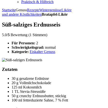
Praktisch & Hilfreich
Startseite
Genuss
Rezepte
Wintergenüsse
Liköre
und andere Köstlichkeiten
Bratapfel-Likör
Süß-salziges Erdnusseis
5.0/
5
Bewertung (1 Stimmen)
Für Personen:
2
Schwierigkeitsgrad:
normal
Kategorie:
Eiskalter Genuss
Zutaten
30 g gesalzene Erdnüsse
20 g Vollmilchschokolade
125 ml Kokosmilch
1 TL Stevia-Streusüße
50 g crunchy Erdnussbutter, stückig
100 ml fettreduzierte Sahne, 7 % Fett