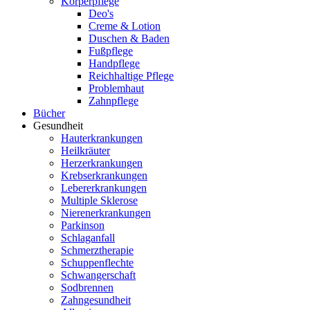
Körperpflege
Deo's
Creme & Lotion
Duschen & Baden
Fußpflege
Handpflege
Reichhaltige Pflege
Problemhaut
Zahnpflege
Bücher
Gesundheit
Hauterkrankungen
Heilkräuter
Herzerkrankungen
Krebserkrankungen
Lebererkrankungen
Multiple Sklerose
Nierenerkrankungen
Parkinson
Schlaganfall
Schmerztherapie
Schuppenflechte
Schwangerschaft
Sodbrennen
Zahngesundheit