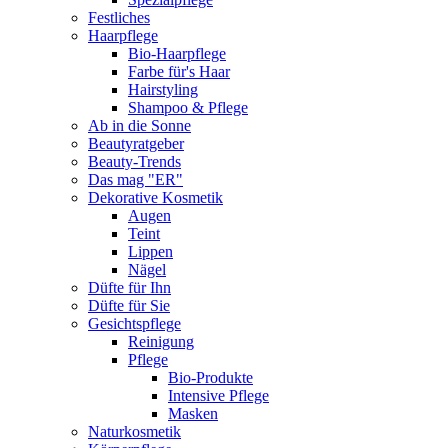
Festliches
Haarpflege
Bio-Haarpflege
Farbe für's Haar
Hairstyling
Shampoo & Pflege
Ab in die Sonne
Beautyratgeber
Beauty-Trends
Das mag "ER"
Dekorative Kosmetik
Augen
Teint
Lippen
Nägel
Düfte für Ihn
Düfte für Sie
Gesichtspflege
Reinigung
Pflege
Bio-Produkte
Intensive Pflege
Masken
Naturkosmetik