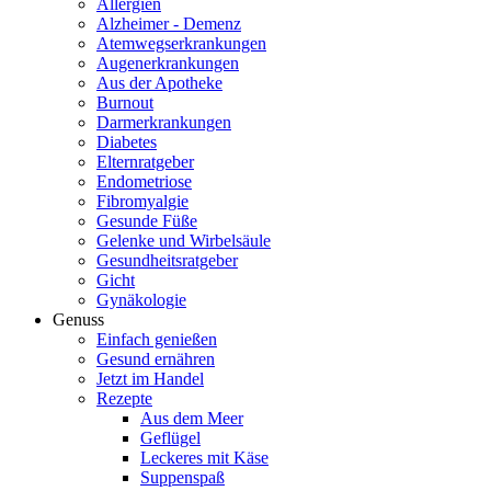
Allergien
Alzheimer - Demenz
Atemwegserkrankungen
Augenerkrankungen
Aus der Apotheke
Burnout
Darmerkrankungen
Diabetes
Elternratgeber
Endometriose
Fibromyalgie
Gesunde Füße
Gelenke und Wirbelsäule
Gesundheitsratgeber
Gicht
Gynäkologie
Genuss
Einfach genießen
Gesund ernähren
Jetzt im Handel
Rezepte
Aus dem Meer
Geflügel
Leckeres mit Käse
Suppenspaß