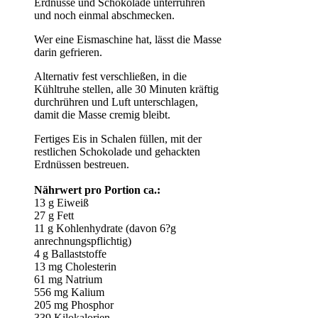
Erdnüsse und Schokolade unterrühren
und noch einmal abschmecken.
Wer eine Eismaschine hat, lässt die Masse
darin gefrieren.
Alternativ fest verschließen, in die
Kühltruhe stellen, alle 30 Minuten kräftig
durchrühren und Luft unterschlagen,
damit die Masse cremig bleibt.
Fertiges Eis in Schalen füllen, mit der
restlichen Schokolade und gehackten
Erdnüssen bestreuen.
Nährwert pro Portion ca.:
13 g Eiweiß
27 g Fett
11 g Kohlenhydrate (davon 6?g
anrechnungspflichtig)
4 g Ballaststoffe
13 mg Cholesterin
61 mg Natrium
556 mg Kalium
205 mg Phosphor
339 Kilokalorien