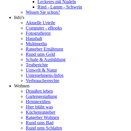
Leckeres mit Nudeln
Rind - Lamm - Schwein
Wissen Sie schon?
Info's
Aktuelle Urteile
Computer - eBooks
Fotografieren
Haushalt
Multimedia
Ratgeber Ernährung
Rund ums Geld
Schule & Ausbildung
Testberichte
Umwelt & Natur
Unternehmens-Infos
Verbraucherrechte
Wohnen
Draußen leben
Gartengestaltung
Heimtextilien
Hier blüht was
Küchenratgeber
Ratgeber Wohnen
Rund ums Bad
Rund ums Schlafen