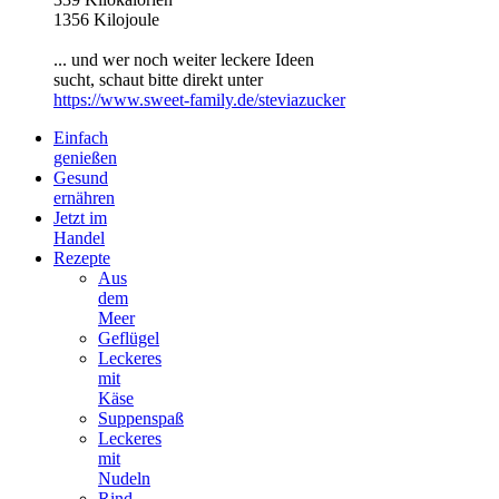
1356 Kilojoule
... und wer noch weiter leckere Ideen
sucht, schaut bitte direkt unter
https://www.sweet-family.de/steviazucker
Einfach
genießen
Gesund
ernähren
Jetzt im
Handel
Rezepte
Aus
dem
Meer
Geflügel
Leckeres
mit
Käse
Suppenspaß
Leckeres
mit
Nudeln
Rind -