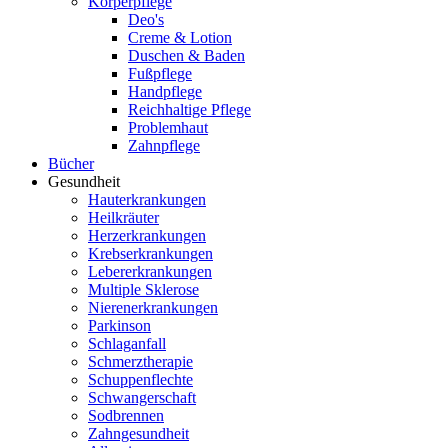
Körperpflege
Deo's
Creme & Lotion
Duschen & Baden
Fußpflege
Handpflege
Reichhaltige Pflege
Problemhaut
Zahnpflege
Bücher
Gesundheit
Hauterkrankungen
Heilkräuter
Herzerkrankungen
Krebserkrankungen
Lebererkrankungen
Multiple Sklerose
Nierenerkrankungen
Parkinson
Schlaganfall
Schmerztherapie
Schuppenflechte
Schwangerschaft
Sodbrennen
Zahngesundheit