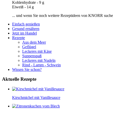
Kohlenhydrate - 9 g
Eiweiß - 14 g
... und wenn Sie noch weitere Rezeptideen von KNORR suchen,
Einfach genießen
Gesund ernähren
Jetzt im Handel
Rezepte
Aus dem Meer
Geflügel
Leckeres mit Käse
Suppenspaß
Leckeres mit Nudeln
Rind - Lamm - Schwein
Wissen Sie schon?
Aktuelle
Rezepte
Kirschmichel mit Vanillesauce