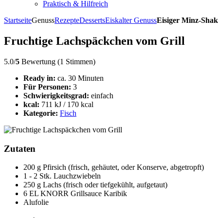
Praktisch & Hilfreich
Startseite
Genuss
Rezepte
Desserts
Eiskalter Genuss
Eisiger Minz-Shak
Fruchtige Lachspäckchen vom Grill
5.0/
5
Bewertung (1 Stimmen)
Ready in:
ca. 30 Minuten
Für Personen:
3
Schwierigkeitsgrad:
einfach
kcal:
711 kJ / 170 kcal
Kategorie:
Fisch
Zutaten
200 g Pfirsich (frisch, gehäutet, oder Konserve, abgetropft)
1 - 2 Stk. Lauchzwiebeln
250 g Lachs (frisch oder tiefgekühlt, aufgetaut)
6 EL KNORR Grillsauce Karibik
Alufolie