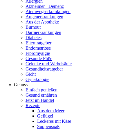
Allergien
Alzheimer - Demenz
Atemwegserkrankungen
Augenerkrankungen
Aus der Apotheke
Burnout
Darmerkrankungen
Diabetes
Elternratgeber
Endometriose
Fibromyalgie
Gesunde Füße
Gelenke und Wirbelsäule
Gesundheitsratgeber
Gicht
Gynäkologie
Genuss
Einfach genießen
Gesund ernähren
Jetzt im Handel
Rezepte
Aus dem Meer
Geflügel
Leckeres mit Käse
Suppenspaß