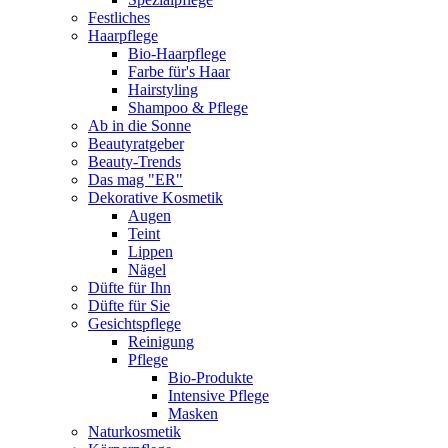
Festliches
Haarpflege
Bio-Haarpflege
Farbe für's Haar
Hairstyling
Shampoo & Pflege
Ab in die Sonne
Beautyratgeber
Beauty-Trends
Das mag "ER"
Dekorative Kosmetik
Augen
Teint
Lippen
Nägel
Düfte für Ihn
Düfte für Sie
Gesichtspflege
Reinigung
Pflege
Bio-Produkte
Intensive Pflege
Masken
Naturkosmetik