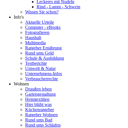
Leckeres mit Nudeln
Rind - Lamm - Schwein
Wissen Sie schon?
Info's
Aktuelle Urteile
Computer - eBooks
Fotografieren
Haushalt
Multimedia
Ratgeber Ernährung
Rund ums Geld
Schule & Ausbildung
Testberichte
Umwelt & Natur
Unternehmens-Infos
Verbraucherrechte
Wohnen
Draußen leben
Gartengestaltung
Heimtextilien
Hier blüht was
Küchenratgeber
Ratgeber Wohnen
Rund ums Bad
Rund ums Schlafen