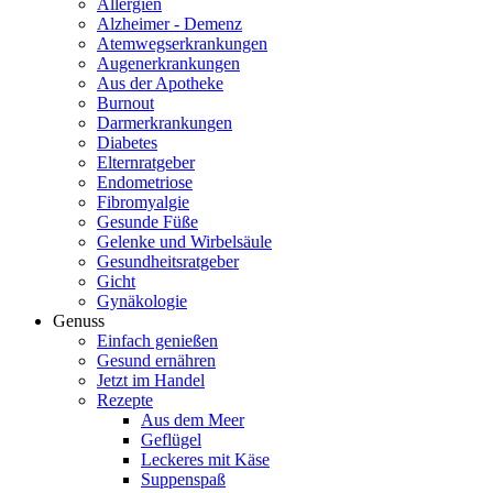
Allergien
Alzheimer - Demenz
Atemwegserkrankungen
Augenerkrankungen
Aus der Apotheke
Burnout
Darmerkrankungen
Diabetes
Elternratgeber
Endometriose
Fibromyalgie
Gesunde Füße
Gelenke und Wirbelsäule
Gesundheitsratgeber
Gicht
Gynäkologie
Genuss
Einfach genießen
Gesund ernähren
Jetzt im Handel
Rezepte
Aus dem Meer
Geflügel
Leckeres mit Käse
Suppenspaß