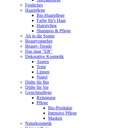
Festliches
Haarpflege
Bio-Haarpflege
Farbe für's Haar
Hairstyling
Shampoo & Pflege
Ab in die Sonne
Beautyratgeber
Beauty-Trends
Das mag "ER"
Dekorative Kosmetik
Augen
Teint
Lippen
Nägel
Düfte für Ihn
Düfte für Sie
Gesichtspflege
Reinigung
Pflege
Bio-Produkte
Intensive Pflege
Masken
Naturkosmetik