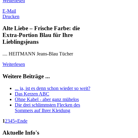
Weiterlesen
E-Mail
Drucken
Alte Liebe – Frische Farbe: die
Extra-Portion Blau für Ihre
Lieblingsjeans
.... HEITMANN Jeans-Blau Tücher
Weiterlesen
Weitere Beiträge ...
... ja, ist es denn schon wieder so weit?
Das Kerzen ABC
Ohne Kabel - aber ganz mühelos
Die drei schlimmsten Flecken des
Sommers auf Ihrer Kleidung
1
2
3
4
5
»
Ende
Aktuelle
Info's