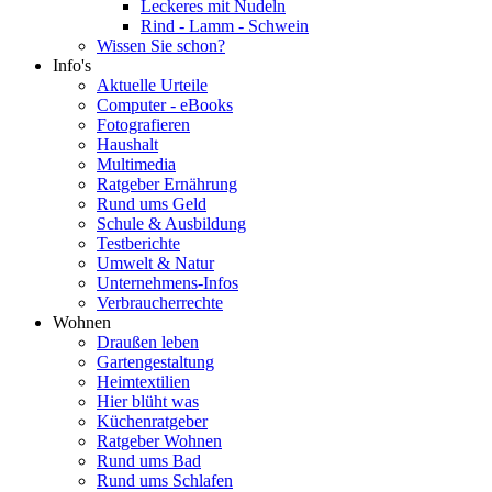
Leckeres mit Nudeln
Rind - Lamm - Schwein
Wissen Sie schon?
Info's
Aktuelle Urteile
Computer - eBooks
Fotografieren
Haushalt
Multimedia
Ratgeber Ernährung
Rund ums Geld
Schule & Ausbildung
Testberichte
Umwelt & Natur
Unternehmens-Infos
Verbraucherrechte
Wohnen
Draußen leben
Gartengestaltung
Heimtextilien
Hier blüht was
Küchenratgeber
Ratgeber Wohnen
Rund ums Bad
Rund ums Schlafen