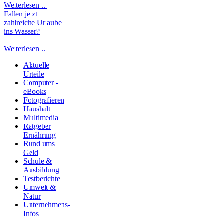
Weiterlesen ...
Fallen jetzt
zahlreiche Urlaube
ins Wasser?
Weiterlesen ...
Aktuelle
Urteile
Computer -
eBooks
Fotografieren
Haushalt
Multimedia
Ratgeber
Ernährung
Rund ums
Geld
Schule &
Ausbildung
Testberichte
Umwelt &
Natur
Unternehmens-
Infos