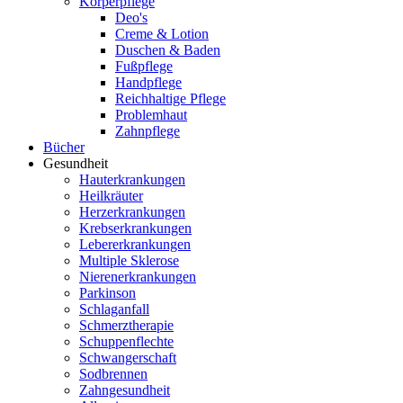
Körperpflege
Deo's
Creme & Lotion
Duschen & Baden
Fußpflege
Handpflege
Reichhaltige Pflege
Problemhaut
Zahnpflege
Bücher
Gesundheit
Hauterkrankungen
Heilkräuter
Herzerkrankungen
Krebserkrankungen
Lebererkrankungen
Multiple Sklerose
Nierenerkrankungen
Parkinson
Schlaganfall
Schmerztherapie
Schuppenflechte
Schwangerschaft
Sodbrennen
Zahngesundheit