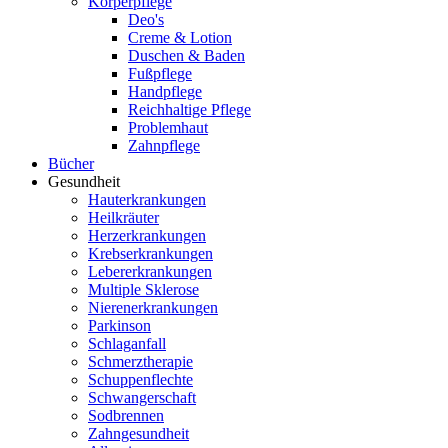
Körperpflege
Deo's
Creme & Lotion
Duschen & Baden
Fußpflege
Handpflege
Reichhaltige Pflege
Problemhaut
Zahnpflege
Bücher
Gesundheit
Hauterkrankungen
Heilkräuter
Herzerkrankungen
Krebserkrankungen
Lebererkrankungen
Multiple Sklerose
Nierenerkrankungen
Parkinson
Schlaganfall
Schmerztherapie
Schuppenflechte
Schwangerschaft
Sodbrennen
Zahngesundheit