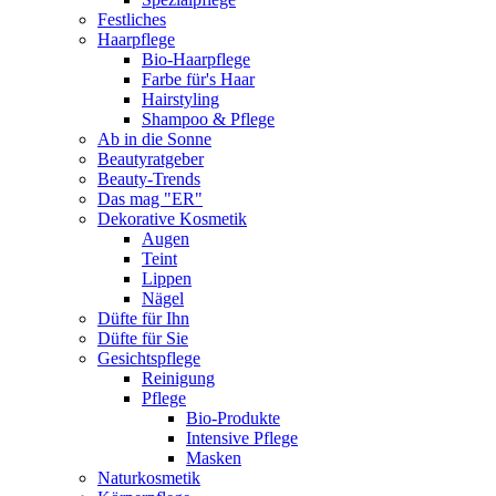
Festliches
Haarpflege
Bio-Haarpflege
Farbe für's Haar
Hairstyling
Shampoo & Pflege
Ab in die Sonne
Beautyratgeber
Beauty-Trends
Das mag "ER"
Dekorative Kosmetik
Augen
Teint
Lippen
Nägel
Düfte für Ihn
Düfte für Sie
Gesichtspflege
Reinigung
Pflege
Bio-Produkte
Intensive Pflege
Masken
Naturkosmetik