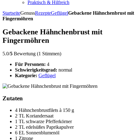
Praktisch & Hilfreich
Startseite
Genuss
Rezepte
Geflügel
Gebackene Hähnchenbrust mit
Fingermöhren
Gebackene Hähnchenbrust mit
Fingermöhren
5.0/
5
Bewertung (1 Stimmen)
Für Personen:
4
Schwierigkeitsgrad:
normal
Kategorie:
Geflügel
Zutaten
4 Hähnchenbrustfilets à 150 g
2 TL Koriandersaat
1 TL schwarze Pfefferkörner
2 TL edelsüßes Paprikapulver
6 EL Sonnenblumenöl
1 Zitrone