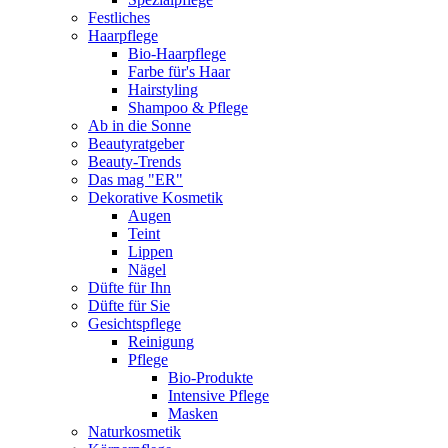
Festliches
Haarpflege
Bio-Haarpflege
Farbe für's Haar
Hairstyling
Shampoo & Pflege
Ab in die Sonne
Beautyratgeber
Beauty-Trends
Das mag "ER"
Dekorative Kosmetik
Augen
Teint
Lippen
Nägel
Düfte für Ihn
Düfte für Sie
Gesichtspflege
Reinigung
Pflege
Bio-Produkte
Intensive Pflege
Masken
Naturkosmetik