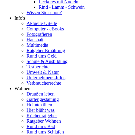
Leckeres mit Nudeln
Rind - Lamm - Schwein
Wissen Sie schon?
Info's
Aktuelle Urteile
Computer - eBooks
Fotografieren
Haushalt
Multimedia
Ratgeber Ernährung
Rund ums Geld
Schule & Ausbildung
Testberichte
Umwelt & Natur
Unternehmens-Infos
Verbraucherrechte
Wohnen
Draußen leben
Gartengestaltung
Heimtextilien
Hier blüht was
Küchenratgeber
Ratgeber Wohnen
Rund ums Bad
Rund ums Schlafen