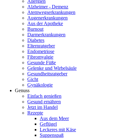
Allergien
Alzheimer - Demenz
Atemwegserkrankungen
Augenerkrankungen
Aus der Apotheke
Burnout
Darmerkrankungen
Diabetes
Elternratgeber
Endometriose
Fibromyalgie
Gesunde Füße
Gelenke und Wirbelsäule
Gesundheitsratgeber
Gicht
Gynäkologie
Genuss
Einfach genießen
Gesund ernähren
Jetzt im Handel
Rezepte
Aus dem Meer
Geflügel
Leckeres mit Käse
Suppenspaß