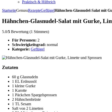
Praktisch & Hilfreich
Startseite
Genuss
Rezepte
Geflügel
Hähnchen-Glasnudel-Salat mit Gu
Hähnchen-Glasnudel-Salat mit Gurke, Lim
5.0/
5
Bewertung (1 Stimmen)
Für Personen:
2
Schwierigkeitsgrad:
normal
Kategorie:
Geflügel
Zutaten
60 g Glasnudeln
1 EL Erdnussöl
1 kleine Gurke
1 Karotte
1 Päckchen Spargelsprossen
2 Hähnchenbrüste
1 TL Sesam
Saft von 2 Limetten