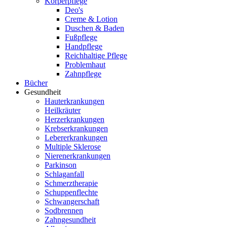
Körperpflege
Deo's
Creme & Lotion
Duschen & Baden
Fußpflege
Handpflege
Reichhaltige Pflege
Problemhaut
Zahnpflege
Bücher
Gesundheit
Hauterkrankungen
Heilkräuter
Herzerkrankungen
Krebserkrankungen
Lebererkrankungen
Multiple Sklerose
Nierenerkrankungen
Parkinson
Schlaganfall
Schmerztherapie
Schuppenflechte
Schwangerschaft
Sodbrennen
Zahngesundheit