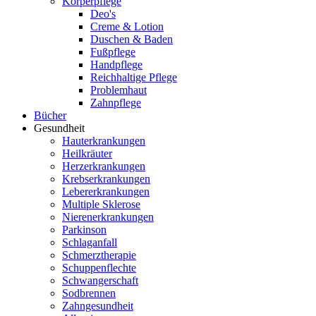
Körperpflege
Deo's
Creme & Lotion
Duschen & Baden
Fußpflege
Handpflege
Reichhaltige Pflege
Problemhaut
Zahnpflege
Bücher
Gesundheit
Hauterkrankungen
Heilkräuter
Herzerkrankungen
Krebserkrankungen
Lebererkrankungen
Multiple Sklerose
Nierenerkrankungen
Parkinson
Schlaganfall
Schmerztherapie
Schuppenflechte
Schwangerschaft
Sodbrennen
Zahngesundheit