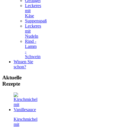
Geflügel
Leckeres
mit
Käse
Suppenspaß
Leckeres
mit
Nudeln
Rind -
Lamm
-
Schwein
Wissen Sie
schon?
Aktuelle
Rezepte
Kirschmichel
mit