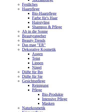
Festliches
Haarpflege
Bio-Haarpflege
Farbe für's Haar
Hairstyling
Shampoo & Pflege
Ab in die Sonne
Beautyratgeber
Beauty-Trends
Das mag "ER"
Dekorative Kosmetik
Augen
Teint
Lippen
Nägel
Düfte für Ihn
Düfte für Sie
Gesichtspflege
Reinigung
Pflege
Bio-Produkte
Intensive Pflege
Masken
Naturkosmetik