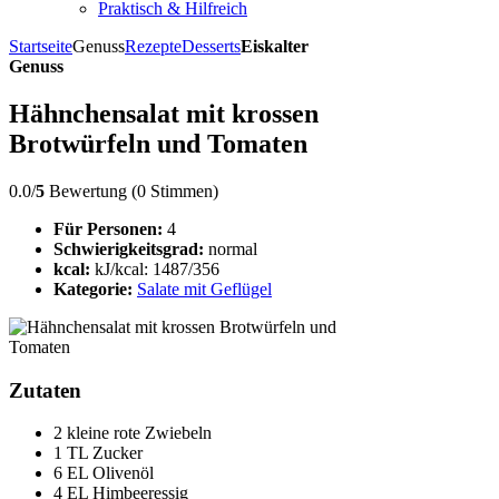
Praktisch & Hilfreich
Startseite
Genuss
Rezepte
Desserts
Eiskalter
Genuss
Hähnchensalat mit krossen
Brotwürfeln und Tomaten
0.0/
5
Bewertung (0 Stimmen)
Für Personen:
4
Schwierigkeitsgrad:
normal
kcal:
kJ/kcal: 1487/356
Kategorie:
Salate mit Geflügel
Zutaten
2 kleine rote Zwiebeln
1 TL Zucker
6 EL Olivenöl
4 EL Himbeeressig