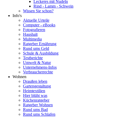
Leckeres mit Nudeln
Rind - Lamm - Schwein
Wissen Sie schon?
Info's
Aktuelle Urteile
Computer - eBooks
Fotografieren
Haushalt
Multimedia
Ratgeber Ernährung
Rund ums Geld
Schule & Ausbildung
Testberichte
Umwelt & Natur
Unternehmens-Infos
Verbraucherrechte
Wohnen
Draußen leben
Gartengestaltung
Heimtextilien
Hier blüht was
Küchenratgeber
Ratgeber Wohnen
Rund ums Bad
Rund ums Schlafen