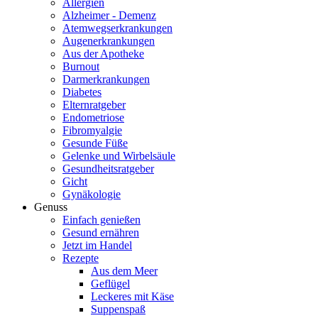
Allergien
Alzheimer - Demenz
Atemwegserkrankungen
Augenerkrankungen
Aus der Apotheke
Burnout
Darmerkrankungen
Diabetes
Elternratgeber
Endometriose
Fibromyalgie
Gesunde Füße
Gelenke und Wirbelsäule
Gesundheitsratgeber
Gicht
Gynäkologie
Genuss
Einfach genießen
Gesund ernähren
Jetzt im Handel
Rezepte
Aus dem Meer
Geflügel
Leckeres mit Käse
Suppenspaß