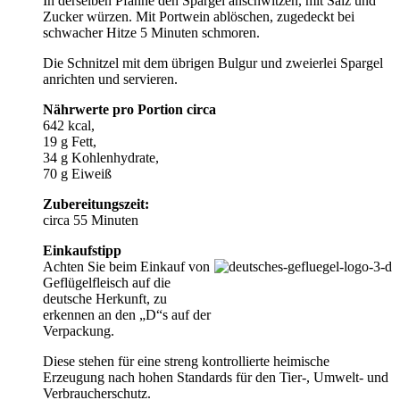
In derselben Pfanne den Spargel anschwitzen, mit Salz und
Zucker würzen. Mit Portwein ablöschen, zugedeckt bei
schwacher Hitze 5 Minuten schmoren.
Die Schnitzel mit dem übrigen Bulgur und zweierlei Spargel
anrichten und servieren.
Nährwerte pro Portion circa
642 kcal,
19 g Fett,
34 g Kohlenhydrate,
70 g Eiweiß
Zubereitungszeit:
circa 55 Minuten
Einkaufstipp
Achten Sie beim Einkauf von
Geflügelfleisch auf die
deutsche Herkunft, zu
erkennen an den „D“s auf der
Verpackung.
Diese stehen für eine streng kontrollierte heimische
Erzeugung nach hohen Standards für den Tier-, Umwelt- und
Verbraucherschutz.