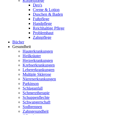
Körperpflege
Deo's
Creme & Lotion
Duschen & Baden
Fußpflege
Handpflege
Reichhaltige Pflege
Problemhaut
Zahnpflege
Bücher
Gesundheit
Hauterkrankungen
Heilkräuter
Herzerkrankungen
Krebserkrankungen
Lebererkrankungen
Multiple Sklerose
Nierenerkrankungen
Parkinson
Schlaganfall
Schmerztherapie
Schuppenflechte
Schwangerschaft
Sodbrennen
Zahngesundheit