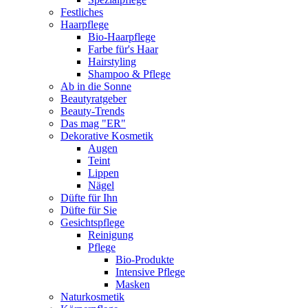
Festliches
Haarpflege
Bio-Haarpflege
Farbe für's Haar
Hairstyling
Shampoo & Pflege
Ab in die Sonne
Beautyratgeber
Beauty-Trends
Das mag "ER"
Dekorative Kosmetik
Augen
Teint
Lippen
Nägel
Düfte für Ihn
Düfte für Sie
Gesichtspflege
Reinigung
Pflege
Bio-Produkte
Intensive Pflege
Masken
Naturkosmetik