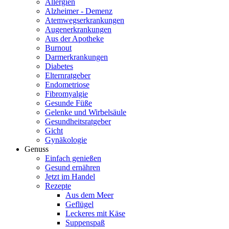
Allergien
Alzheimer - Demenz
Atemwegserkrankungen
Augenerkrankungen
Aus der Apotheke
Burnout
Darmerkrankungen
Diabetes
Elternratgeber
Endometriose
Fibromyalgie
Gesunde Füße
Gelenke und Wirbelsäule
Gesundheitsratgeber
Gicht
Gynäkologie
Genuss
Einfach genießen
Gesund ernähren
Jetzt im Handel
Rezepte
Aus dem Meer
Geflügel
Leckeres mit Käse
Suppenspaß