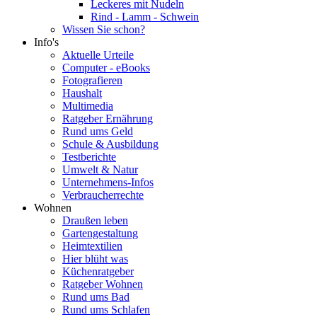
Leckeres mit Nudeln
Rind - Lamm - Schwein
Wissen Sie schon?
Info's
Aktuelle Urteile
Computer - eBooks
Fotografieren
Haushalt
Multimedia
Ratgeber Ernährung
Rund ums Geld
Schule & Ausbildung
Testberichte
Umwelt & Natur
Unternehmens-Infos
Verbraucherrechte
Wohnen
Draußen leben
Gartengestaltung
Heimtextilien
Hier blüht was
Küchenratgeber
Ratgeber Wohnen
Rund ums Bad
Rund ums Schlafen