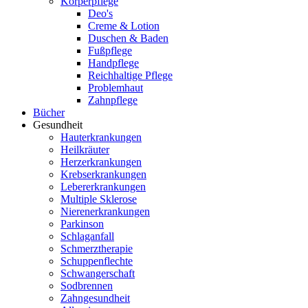
Körperpflege
Deo's
Creme & Lotion
Duschen & Baden
Fußpflege
Handpflege
Reichhaltige Pflege
Problemhaut
Zahnpflege
Bücher
Gesundheit
Hauterkrankungen
Heilkräuter
Herzerkrankungen
Krebserkrankungen
Lebererkrankungen
Multiple Sklerose
Nierenerkrankungen
Parkinson
Schlaganfall
Schmerztherapie
Schuppenflechte
Schwangerschaft
Sodbrennen
Zahngesundheit