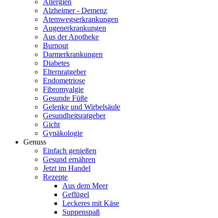
Allergien
Alzheimer - Demenz
Atemwegserkrankungen
Augenerkrankungen
Aus der Apotheke
Burnout
Darmerkrankungen
Diabetes
Elternratgeber
Endometriose
Fibromyalgie
Gesunde Füße
Gelenke und Wirbelsäule
Gesundheitsratgeber
Gicht
Gynäkologie
Genuss
Einfach genießen
Gesund ernähren
Jetzt im Handel
Rezepte
Aus dem Meer
Geflügel
Leckeres mit Käse
Suppenspaß