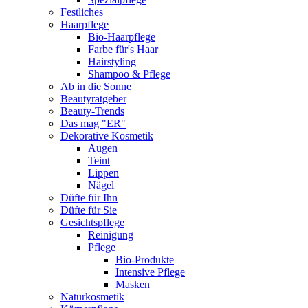
Festliches
Haarpflege
Bio-Haarpflege
Farbe für's Haar
Hairstyling
Shampoo & Pflege
Ab in die Sonne
Beautyratgeber
Beauty-Trends
Das mag "ER"
Dekorative Kosmetik
Augen
Teint
Lippen
Nägel
Düfte für Ihn
Düfte für Sie
Gesichtspflege
Reinigung
Pflege
Bio-Produkte
Intensive Pflege
Masken
Naturkosmetik