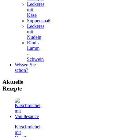
Leckeres
mit
Käse
Suppenspaß
Leckeres
mit
Nudeln
Rind -
Lamm
-
Schwein
Wissen Sie
schon?
Aktuelle
Rezepte
Kirschmichel
mit