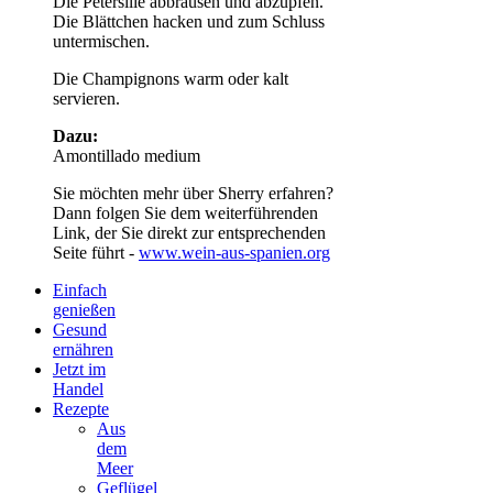
Die Petersilie abbrausen und abzupfen.
Die Blättchen hacken und zum Schluss
untermischen.
Die Champignons warm oder kalt
servieren.
Dazu:
Amontillado medium
Sie möchten mehr über Sherry erfahren?
Dann folgen Sie dem weiterführenden
Link, der Sie direkt zur entsprechenden
Seite führt -
www.wein-aus-spanien.org
Einfach
genießen
Gesund
ernähren
Jetzt im
Handel
Rezepte
Aus
dem
Meer
Geflügel