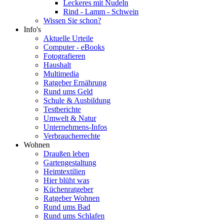
Leckeres mit Nudeln
Rind - Lamm - Schwein
Wissen Sie schon?
Info's
Aktuelle Urteile
Computer - eBooks
Fotografieren
Haushalt
Multimedia
Ratgeber Ernährung
Rund ums Geld
Schule & Ausbildung
Testberichte
Umwelt & Natur
Unternehmens-Infos
Verbraucherrechte
Wohnen
Draußen leben
Gartengestaltung
Heimtextilien
Hier blüht was
Küchenratgeber
Ratgeber Wohnen
Rund ums Bad
Rund ums Schlafen