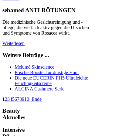
sebamed ANTI-RÖTUNGEN
Die medizinische Gesichtsreinigung und -
pflege, die vierfach aktiv gegen die Ursachen
und Symptome von Rosacea wirkt.
Weiterlesen
Weitere Beiträge ...
Melumé Skinscience
Frische-Booster für durstige Haut
Die neue EUCERIN PH5 Ultraleichte
Feuchtigkeitscreme
ALCINA Cashmere Serie
1
2
3
4
5
6
7
8
9
10
»
Ende
Beauty
Aktuelles
Intensive