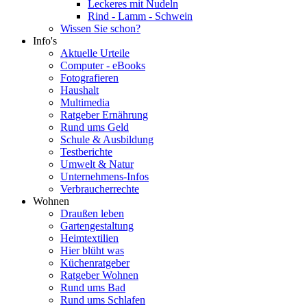
Leckeres mit Nudeln
Rind - Lamm - Schwein
Wissen Sie schon?
Info's
Aktuelle Urteile
Computer - eBooks
Fotografieren
Haushalt
Multimedia
Ratgeber Ernährung
Rund ums Geld
Schule & Ausbildung
Testberichte
Umwelt & Natur
Unternehmens-Infos
Verbraucherrechte
Wohnen
Draußen leben
Gartengestaltung
Heimtextilien
Hier blüht was
Küchenratgeber
Ratgeber Wohnen
Rund ums Bad
Rund ums Schlafen