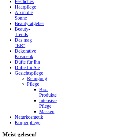
Festliches
Haarpflege
Ab in die
Sonne
Beautyratgeber
Beauty-
Trends
Das mag
"ER"
Dekorative
Kosmetik
Düfte für Ihn
Düfte für Sie
Gesichtspflege
Reinigung
Pflege
Bio-
Produkte
Intensive
Pflege
Masken
Naturkosmetik
Körperpflege
Meist
gelesen!