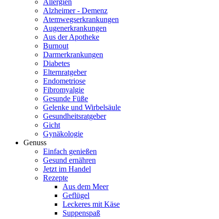
Allergien
Alzheimer - Demenz
Atemwegserkrankungen
Augenerkrankungen
Aus der Apotheke
Burnout
Darmerkrankungen
Diabetes
Elternratgeber
Endometriose
Fibromyalgie
Gesunde Füße
Gelenke und Wirbelsäule
Gesundheitsratgeber
Gicht
Gynäkologie
Genuss
Einfach genießen
Gesund ernähren
Jetzt im Handel
Rezepte
Aus dem Meer
Geflügel
Leckeres mit Käse
Suppenspaß