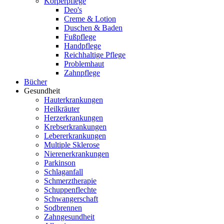
Körperpflege
Deo's
Creme & Lotion
Duschen & Baden
Fußpflege
Handpflege
Reichhaltige Pflege
Problemhaut
Zahnpflege
Bücher
Gesundheit
Hauterkrankungen
Heilkräuter
Herzerkrankungen
Krebserkrankungen
Lebererkrankungen
Multiple Sklerose
Nierenerkrankungen
Parkinson
Schlaganfall
Schmerztherapie
Schuppenflechte
Schwangerschaft
Sodbrennen
Zahngesundheit