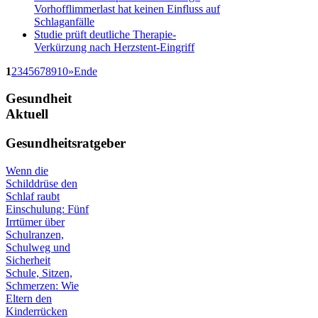
Vorhofflimmerlast hat keinen Einfluss auf
Schlaganfälle
Studie prüft deutliche Therapie-
Verkürzung nach Herzstent-Eingriff
1
2
3
4
5
6
7
8
9
10
»
Ende
Gesundheit
Aktuell
Gesundheitsratgeber
Wenn die
Schilddrüse den
Schlaf raubt
Einschulung: Fünf
Irrtümer über
Schulranzen,
Schulweg und
Sicherheit
Schule, Sitzen,
Schmerzen: Wie
Eltern den
Kinderrücken