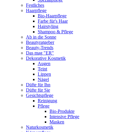
Festliches
Haarpflege
Bio-Haarpflege
Farbe für's Haar
Hairstyling
Shampoo & Pflege
Ab in die Sonne
Beautyratgeber
Beauty-Trends
Das mag "ER"
Dekorative Kosmetik
Augen
Teint
Lippen
Nägel
Düfte für Ihn
Düfte für Sie
Gesichtspflege
Reinigung
Pflege
Bio-Produkte
Intensive Pflege
Masken
Naturkosmetik