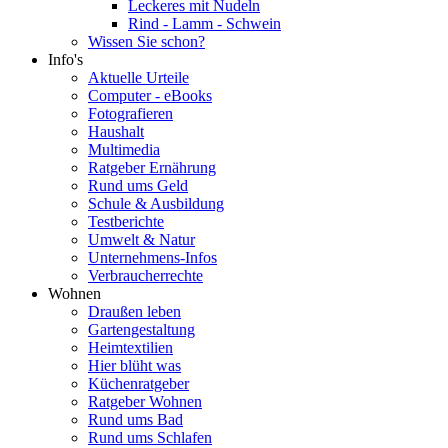
Leckeres mit Nudeln
Rind - Lamm - Schwein
Wissen Sie schon?
Info's
Aktuelle Urteile
Computer - eBooks
Fotografieren
Haushalt
Multimedia
Ratgeber Ernährung
Rund ums Geld
Schule & Ausbildung
Testberichte
Umwelt & Natur
Unternehmens-Infos
Verbraucherrechte
Wohnen
Draußen leben
Gartengestaltung
Heimtextilien
Hier blüht was
Küchenratgeber
Ratgeber Wohnen
Rund ums Bad
Rund ums Schlafen