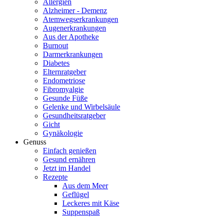
Allergien
Alzheimer - Demenz
Atemwegserkrankungen
Augenerkrankungen
Aus der Apotheke
Burnout
Darmerkrankungen
Diabetes
Elternratgeber
Endometriose
Fibromyalgie
Gesunde Füße
Gelenke und Wirbelsäule
Gesundheitsratgeber
Gicht
Gynäkologie
Genuss
Einfach genießen
Gesund ernähren
Jetzt im Handel
Rezepte
Aus dem Meer
Geflügel
Leckeres mit Käse
Suppenspaß