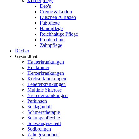
Körperpflege
Deo's
Creme & Lotion
Duschen & Baden
Fußpflege
Handpflege
Reichhaltige Pflege
Problemhaut
Zahnpflege
Bücher
Gesundheit
Hauterkrankungen
Heilkräuter
Herzerkrankungen
Krebserkrankungen
Lebererkrankungen
Multiple Sklerose
Nierenerkrankungen
Parkinson
Schlaganfall
Schmerztherapie
Schuppenflechte
Schwangerschaft
Sodbrennen
Zahngesundheit