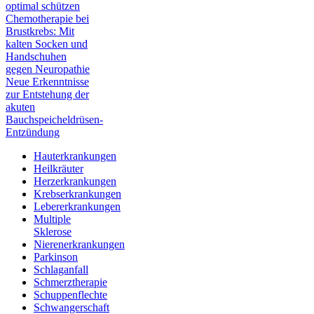
optimal schützen
Chemotherapie bei
Brustkrebs: Mit
kalten Socken und
Handschuhen
gegen Neuropathie
Neue Erkenntnisse
zur Entstehung der
akuten
Bauchspeicheldrüsen-
Entzündung
Hauterkrankungen
Heilkräuter
Herzerkrankungen
Krebserkrankungen
Lebererkrankungen
Multiple
Sklerose
Nierenerkrankungen
Parkinson
Schlaganfall
Schmerztherapie
Schuppenflechte
Schwangerschaft