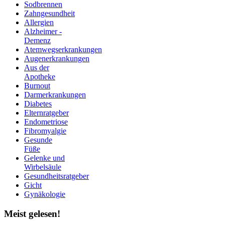
Sodbrennen
Zahngesundheit
Allergien
Alzheimer -
Demenz
Atemwegserkrankungen
Augenerkrankungen
Aus der
Apotheke
Burnout
Darmerkrankungen
Diabetes
Elternratgeber
Endometriose
Fibromyalgie
Gesunde
Füße
Gelenke und
Wirbelsäule
Gesundheitsratgeber
Gicht
Gynäkologie
Meist
gelesen!