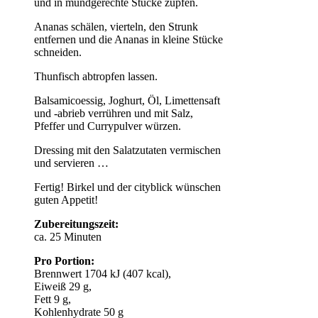
und in mundgerechte Stücke zupfen.
Ananas schälen, vierteln, den Strunk
entfernen und die Ananas in kleine Stücke
schneiden.
Thunfisch abtropfen lassen.
Balsamicoessig, Joghurt, Öl, Limettensaft
und -abrieb verrühren und mit Salz,
Pfeffer und Currypulver würzen.
Dressing mit den Salatzutaten vermischen
und servieren …
Fertig! Birkel und der cityblick wünschen
guten Appetit!
Zubereitungszeit:
ca. 25 Minuten
Pro Portion:
Brennwert 1704 kJ (407 kcal),
Eiweiß 29 g,
Fett 9 g,
Kohlenhydrate 50 g