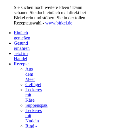
Sie suchen noch weitere Ideen? Dann
schauen Sie doch einfach mal direkt bei
Birkel rein und stöbern Sie in der tollen
Rezeptauswahl -
www.birkel.de
Einfach
genießen
Gesund
ernähren
Jetzt im
Handel
Rezepte
Aus
dem
Meer
Geflügel
Leckeres
mit
Käse
Suppenspaß
Leckeres
mit
Nudeln
Rind -