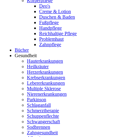
Körperpflege
Deo's
Creme & Lotion
Duschen & Baden
Fußpflege
Handpflege
Reichhaltige Pflege
Problemhaut
Zahnpflege
Bücher
Gesundheit
Hauterkrankungen
Heilkräuter
Herzerkrankungen
Krebserkrankungen
Lebererkrankungen
Multiple Sklerose
Nierenerkrankungen
Parkinson
Schlaganfall
Schmerztherapie
Schuppenflechte
Schwangerschaft
Sodbrennen
Zahngesundheit