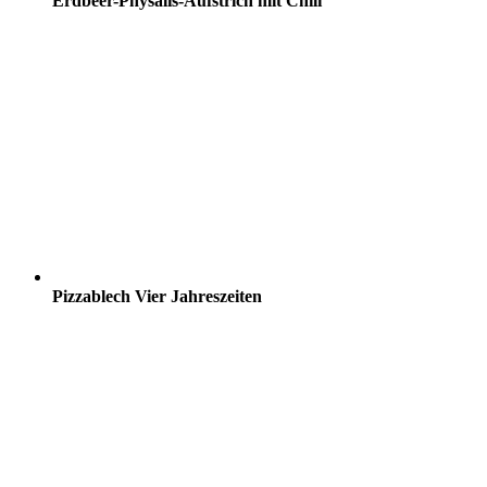
Erdbeer-Physalis-Aufstrich mit Chili
Pizzablech Vier Jahreszeiten