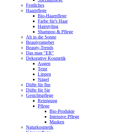
Festliches
Haarpflege
Bio-Haarpflege
Farbe für's Haar
Hairstyling
Shampoo & Pflege
Ab in die Sonne
Beautyratgeber
Beauty-Trends
Das mag "ER"
Dekorative Kosmetik
Augen
Teint
Lippen
Nägel
Düfte für Ihn
Düfte für Sie
Gesichtspflege
Reinigung
Pflege
Bio-Produkte
Intensive Pflege
Masken
Naturkosmetik