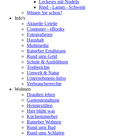
Leckeres mit Nudeln
Rind - Lamm - Schwein
Wissen Sie schon?
Info's
Aktuelle Urteile
Computer - eBooks
Fotografieren
Haushalt
Multimedia
Ratgeber Ernährung
Rund ums Geld
Schule & Ausbildung
Testberichte
Umwelt & Natur
Unternehmens-Infos
Verbraucherrechte
Wohnen
Draußen leben
Gartengestaltung
Heimtextilien
Hier blüht was
Küchenratgeber
Ratgeber Wohnen
Rund ums Bad
Rund ums Schlafen