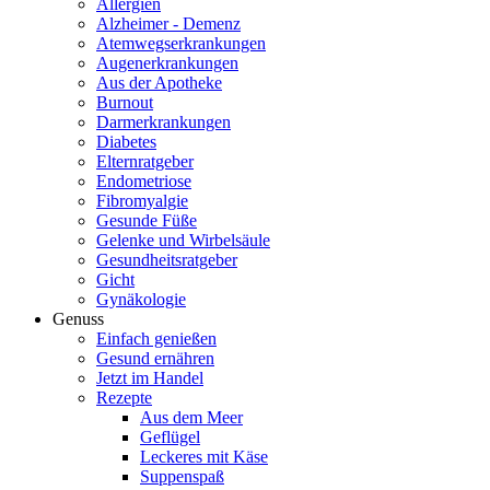
Allergien
Alzheimer - Demenz
Atemwegserkrankungen
Augenerkrankungen
Aus der Apotheke
Burnout
Darmerkrankungen
Diabetes
Elternratgeber
Endometriose
Fibromyalgie
Gesunde Füße
Gelenke und Wirbelsäule
Gesundheitsratgeber
Gicht
Gynäkologie
Genuss
Einfach genießen
Gesund ernähren
Jetzt im Handel
Rezepte
Aus dem Meer
Geflügel
Leckeres mit Käse
Suppenspaß