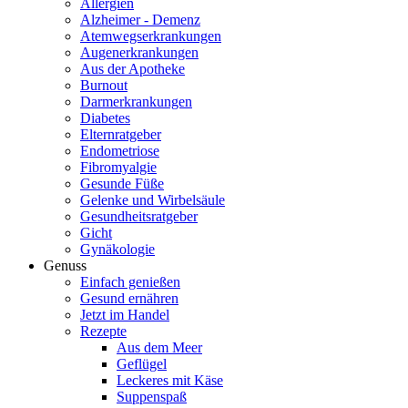
Allergien
Alzheimer - Demenz
Atemwegserkrankungen
Augenerkrankungen
Aus der Apotheke
Burnout
Darmerkrankungen
Diabetes
Elternratgeber
Endometriose
Fibromyalgie
Gesunde Füße
Gelenke und Wirbelsäule
Gesundheitsratgeber
Gicht
Gynäkologie
Genuss
Einfach genießen
Gesund ernähren
Jetzt im Handel
Rezepte
Aus dem Meer
Geflügel
Leckeres mit Käse
Suppenspaß