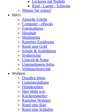
Leckeres mit Nudeln
Rind - Lamm - Schwein
Wissen Sie schon?
Info's
Aktuelle Urteile
Computer - eBooks
Fotografieren
Haushalt
Multimedia
Ratgeber Ernährung
Rund ums Geld
Schule & Ausbildung
Testberichte
Umwelt & Natur
Unternehmens-Infos
Verbraucherrechte
Wohnen
Draußen leben
Gartengestaltung
Heimtextilien
Hier blüht was
Küchenratgeber
Ratgeber Wohnen
Rund ums Bad
Rund ums Schlafen