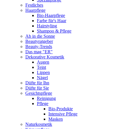
Festliches
Haarpflege
Bio-Haarpflege
Farbe für's Haar
Hairstyling
Shampoo & Pflege
Ab in die Sonne
Beautyratgeber
Beauty-Trends
Das mag "ER"
Dekorative Kosmetik
Augen
Teint
Lippen
Nägel
Düfte für Ihn
Düfte für Sie
Gesichtspflege
Reinigung
Pflege
Bio-Produkte
Intensive Pflege
Masken
Naturkosmetik