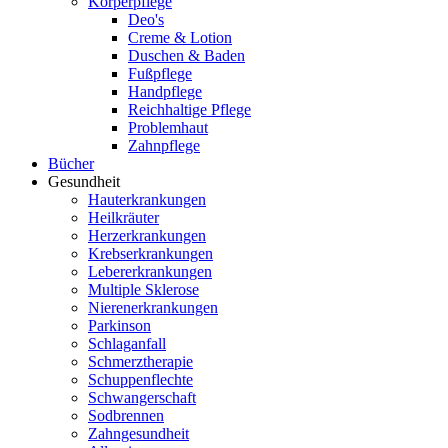
Körperpflege
Deo's
Creme & Lotion
Duschen & Baden
Fußpflege
Handpflege
Reichhaltige Pflege
Problemhaut
Zahnpflege
Bücher
Gesundheit
Hauterkrankungen
Heilkräuter
Herzerkrankungen
Krebserkrankungen
Lebererkrankungen
Multiple Sklerose
Nierenerkrankungen
Parkinson
Schlaganfall
Schmerztherapie
Schuppenflechte
Schwangerschaft
Sodbrennen
Zahngesundheit