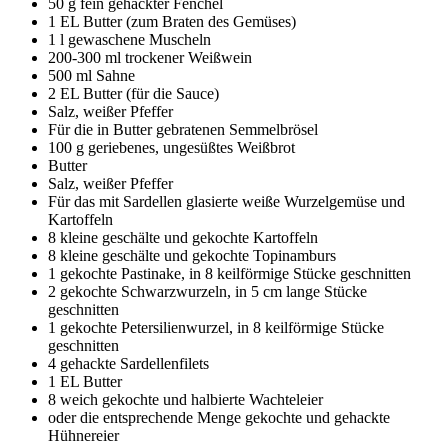
50 g fein gehackter Fenchel
1 EL Butter (zum Braten des Gemüses)
1 l gewaschene Muscheln
200-300 ml trockener Weißwein
500 ml Sahne
2 EL Butter (für die Sauce)
Salz, weißer Pfeffer
Für die in Butter gebratenen Semmelbrösel
100 g geriebenes, ungesüßtes Weißbrot
Butter
Salz, weißer Pfeffer
Für das mit Sardellen glasierte weiße Wurzelgemüse und
Kartoffeln
8 kleine geschälte und gekochte Kartoffeln
8 kleine geschälte und gekochte Topinamburs
1 gekochte Pastinake, in 8 keilförmige Stücke geschnitten
2 gekochte Schwarzwurzeln, in 5 cm lange Stücke
geschnitten
1 gekochte Petersilienwurzel, in 8 keilförmige Stücke
geschnitten
4 gehackte Sardellenfilets
1 EL Butter
8 weich gekochte und halbierte Wachteleier
oder die entsprechende Menge gekochte und gehackte
Hühnereier