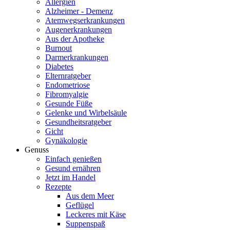
Allergien
Alzheimer - Demenz
Atemwegserkrankungen
Augenerkrankungen
Aus der Apotheke
Burnout
Darmerkrankungen
Diabetes
Elternratgeber
Endometriose
Fibromyalgie
Gesunde Füße
Gelenke und Wirbelsäule
Gesundheitsratgeber
Gicht
Gynäkologie
Genuss
Einfach genießen
Gesund ernähren
Jetzt im Handel
Rezepte
Aus dem Meer
Geflügel
Leckeres mit Käse
Suppenspaß