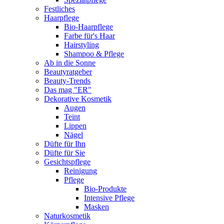
Festliches
Haarpflege
Bio-Haarpflege
Farbe für's Haar
Hairstyling
Shampoo & Pflege
Ab in die Sonne
Beautyratgeber
Beauty-Trends
Das mag "ER"
Dekorative Kosmetik
Augen
Teint
Lippen
Nägel
Düfte für Ihn
Düfte für Sie
Gesichtspflege
Reinigung
Pflege
Bio-Produkte
Intensive Pflege
Masken
Naturkosmetik