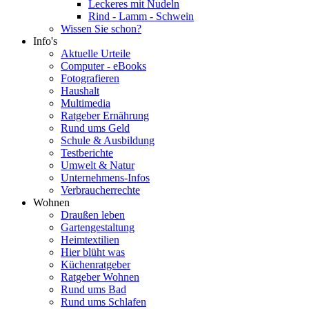
Leckeres mit Nudeln
Rind - Lamm - Schwein
Wissen Sie schon?
Info's
Aktuelle Urteile
Computer - eBooks
Fotografieren
Haushalt
Multimedia
Ratgeber Ernährung
Rund ums Geld
Schule & Ausbildung
Testberichte
Umwelt & Natur
Unternehmens-Infos
Verbraucherrechte
Wohnen
Draußen leben
Gartengestaltung
Heimtextilien
Hier blüht was
Küchenratgeber
Ratgeber Wohnen
Rund ums Bad
Rund ums Schlafen