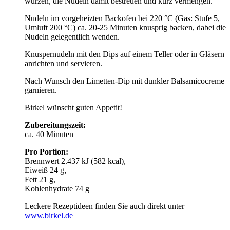
würzen, die Nudeln damit bestreuen und kurz vermengen.
Nudeln im vorgeheizten Backofen bei 220 °C (Gas: Stufe 5,
Umluft 200 °C) ca. 20-25 Minuten knusprig backen, dabei die
Nudeln gelegentlich wenden.
Knuspernudeln mit den Dips auf einem Teller oder in Gläsern
anrichten und servieren.
Nach Wunsch den Limetten-Dip mit dunkler Balsamicocreme
garnieren.
Birkel wünscht guten Appetit!
Zubereitungszeit:
ca. 40 Minuten
Pro Portion:
Brennwert 2.437 kJ (582 kcal),
Eiweiß 24 g,
Fett 21 g,
Kohlenhydrate 74 g
Leckere Rezeptideen finden Sie auch direkt unter
www.birkel.de