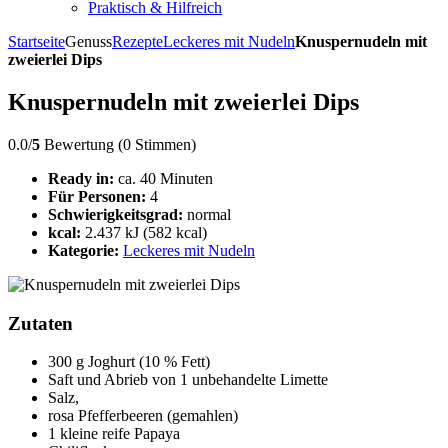
Praktisch & Hilfreich
Startseite
Genuss
Rezepte
Leckeres mit Nudeln
Knuspernudeln mit
zweierlei Dips
Knuspernudeln mit zweierlei Dips
0.0/
5
Bewertung (0 Stimmen)
Ready in:
ca. 40 Minuten
Für Personen:
4
Schwierigkeitsgrad:
normal
kcal:
2.437 kJ (582 kcal)
Kategorie:
Leckeres mit Nudeln
Zutaten
300 g Joghurt (10 % Fett)
Saft und Abrieb von 1 unbehandelte Limette
Salz,
rosa Pfefferbeeren (gemahlen)
1 kleine reife Papaya