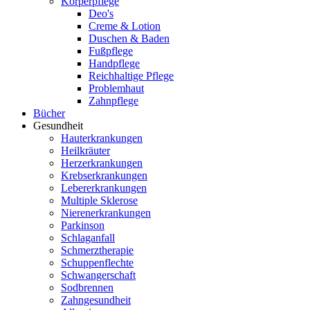
Körperpflege
Deo's
Creme & Lotion
Duschen & Baden
Fußpflege
Handpflege
Reichhaltige Pflege
Problemhaut
Zahnpflege
Bücher
Gesundheit
Hauterkrankungen
Heilkräuter
Herzerkrankungen
Krebserkrankungen
Lebererkrankungen
Multiple Sklerose
Nierenerkrankungen
Parkinson
Schlaganfall
Schmerztherapie
Schuppenflechte
Schwangerschaft
Sodbrennen
Zahngesundheit