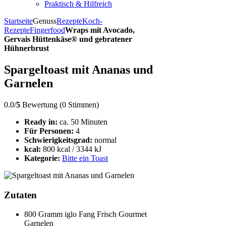
Praktisch & Hilfreich
Startseite
Genuss
Rezepte
Koch-
Rezepte
Fingerfood
Wraps mit Avocado,
Gervais Hüttenkäse® und gebratener
Hühnerbrust
Spargeltoast mit Ananas und
Garnelen
0.0/
5
Bewertung (0 Stimmen)
Ready in:
ca. 50 Minuten
Für Personen:
4
Schwierigkeitsgrad:
normal
kcal:
800 kcal / 3344 kJ
Kategorie:
Bitte ein Toast
Zutaten
800 Gramm iglo Fang Frisch Gourmet
Garnelen