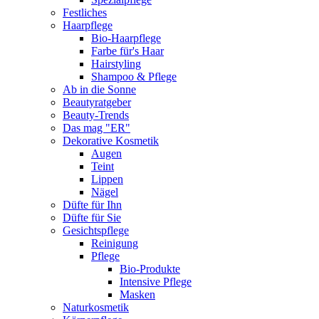
Festliches
Haarpflege
Bio-Haarpflege
Farbe für's Haar
Hairstyling
Shampoo & Pflege
Ab in die Sonne
Beautyratgeber
Beauty-Trends
Das mag "ER"
Dekorative Kosmetik
Augen
Teint
Lippen
Nägel
Düfte für Ihn
Düfte für Sie
Gesichtspflege
Reinigung
Pflege
Bio-Produkte
Intensive Pflege
Masken
Naturkosmetik