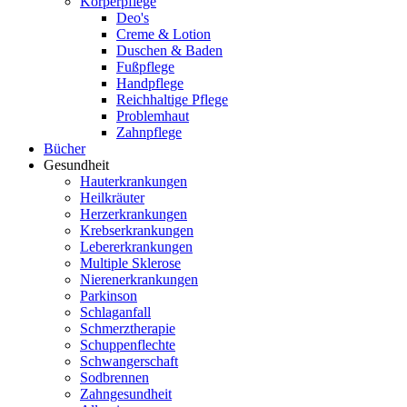
Körperpflege
Deo's
Creme & Lotion
Duschen & Baden
Fußpflege
Handpflege
Reichhaltige Pflege
Problemhaut
Zahnpflege
Bücher
Gesundheit
Hauterkrankungen
Heilkräuter
Herzerkrankungen
Krebserkrankungen
Lebererkrankungen
Multiple Sklerose
Nierenerkrankungen
Parkinson
Schlaganfall
Schmerztherapie
Schuppenflechte
Schwangerschaft
Sodbrennen
Zahngesundheit