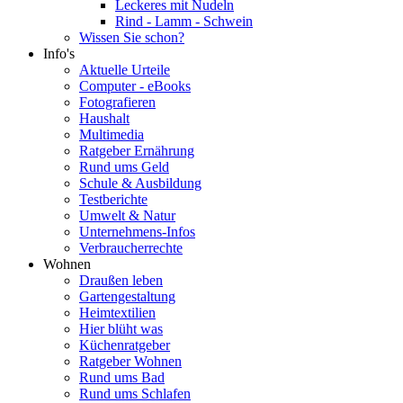
Leckeres mit Nudeln
Rind - Lamm - Schwein
Wissen Sie schon?
Info's
Aktuelle Urteile
Computer - eBooks
Fotografieren
Haushalt
Multimedia
Ratgeber Ernährung
Rund ums Geld
Schule & Ausbildung
Testberichte
Umwelt & Natur
Unternehmens-Infos
Verbraucherrechte
Wohnen
Draußen leben
Gartengestaltung
Heimtextilien
Hier blüht was
Küchenratgeber
Ratgeber Wohnen
Rund ums Bad
Rund ums Schlafen