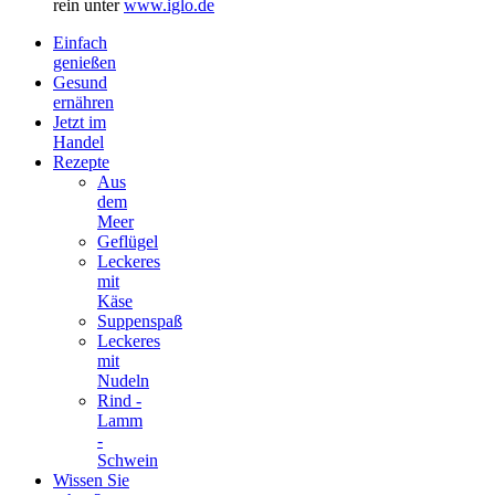
rein unter
www.iglo.de
Einfach
genießen
Gesund
ernähren
Jetzt im
Handel
Rezepte
Aus
dem
Meer
Geflügel
Leckeres
mit
Käse
Suppenspaß
Leckeres
mit
Nudeln
Rind -
Lamm
-
Schwein
Wissen Sie