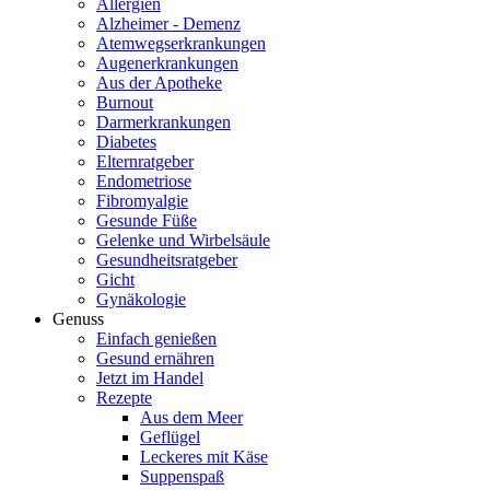
Allergien
Alzheimer - Demenz
Atemwegserkrankungen
Augenerkrankungen
Aus der Apotheke
Burnout
Darmerkrankungen
Diabetes
Elternratgeber
Endometriose
Fibromyalgie
Gesunde Füße
Gelenke und Wirbelsäule
Gesundheitsratgeber
Gicht
Gynäkologie
Genuss
Einfach genießen
Gesund ernähren
Jetzt im Handel
Rezepte
Aus dem Meer
Geflügel
Leckeres mit Käse
Suppenspaß