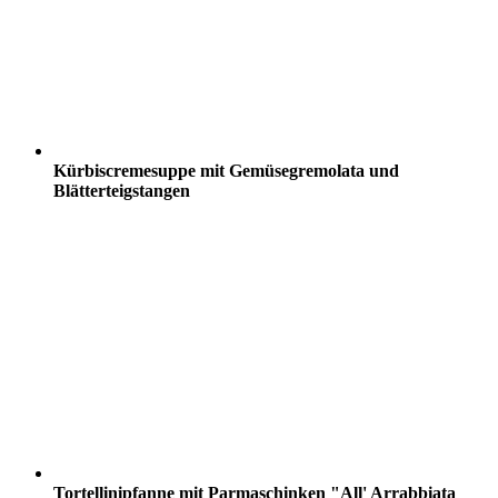
Kürbiscremesuppe mit Gemüsegremolata und
Blätterteigstangen
Tortellinipfanne mit Parmaschinken "All' Arrabbiata