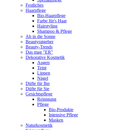
Festliches
Haarpflege
Bio-Haarpflege
Farbe für's Haar
Hairstyling
Shampoo & Pflege
Ab in die Sonne
Beautyratgeber
Beauty-Trends
Das mag "ER"
Dekorative Kosmetik
Augen
Teint
Lippen
Nägel
Düfte für Ihn
Düfte für Sie
Gesichtspflege
Reinigung
Pflege
Bio-Produkte
Intensive Pflege
Masken
Naturkosmetik