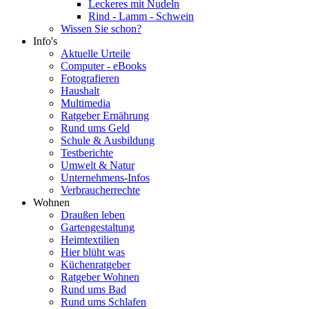
Leckeres mit Nudeln
Rind - Lamm - Schwein
Wissen Sie schon?
Info's
Aktuelle Urteile
Computer - eBooks
Fotografieren
Haushalt
Multimedia
Ratgeber Ernährung
Rund ums Geld
Schule & Ausbildung
Testberichte
Umwelt & Natur
Unternehmens-Infos
Verbraucherrechte
Wohnen
Draußen leben
Gartengestaltung
Heimtextilien
Hier blüht was
Küchenratgeber
Ratgeber Wohnen
Rund ums Bad
Rund ums Schlafen