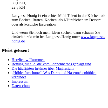
30 g KH,
22 g KH
Langnese Honig ist ein echtes Multi-Talent in der Küche - ob
zum Backen, Braten, Kochen, als I-Tüpfelchen im Dessert
oder als köstliche Eiscreation ...
Und wenn Sie noch mehr Ideen suchen, dann schauen Sie
einfach direkt rein bei Langnese-Honig unter
www.langnese-
honig.de
Meist
gelesen!
Herzlich willkommen
Rettung für alle, die vom Sonnenherpes geplagt sind
Die häufigsten Irrtümer über Magnesium
„Höhlenforschung“: Was Darm und Nasennebenhöhlen
verbindet
Impressum
Datenschutz