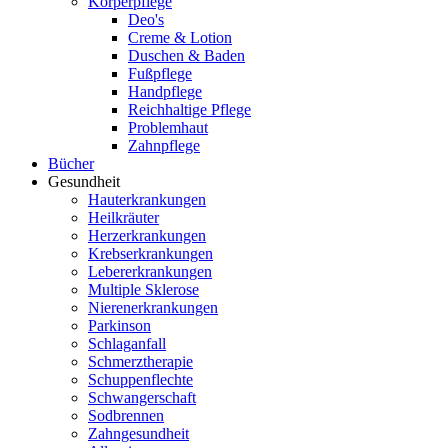
Körperpflege
Deo's
Creme & Lotion
Duschen & Baden
Fußpflege
Handpflege
Reichhaltige Pflege
Problemhaut
Zahnpflege
Bücher
Gesundheit
Hauterkrankungen
Heilkräuter
Herzerkrankungen
Krebserkrankungen
Lebererkrankungen
Multiple Sklerose
Nierenerkrankungen
Parkinson
Schlaganfall
Schmerztherapie
Schuppenflechte
Schwangerschaft
Sodbrennen
Zahngesundheit