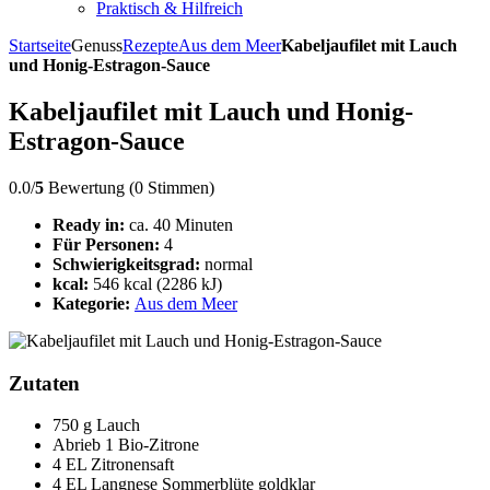
Praktisch & Hilfreich
Startseite
Genuss
Rezepte
Aus dem Meer
Kabeljaufilet mit Lauch
und Honig-Estragon-Sauce
Kabeljaufilet mit Lauch und Honig-
Estragon-Sauce
0.0/
5
Bewertung (0 Stimmen)
Ready in:
ca. 40 Minuten
Für Personen:
4
Schwierigkeitsgrad:
normal
kcal:
546 kcal (2286 kJ)
Kategorie:
Aus dem Meer
Zutaten
750 g Lauch
Abrieb 1 Bio-Zitrone
4 EL Zitronensaft
4 EL Langnese Sommerblüte goldklar