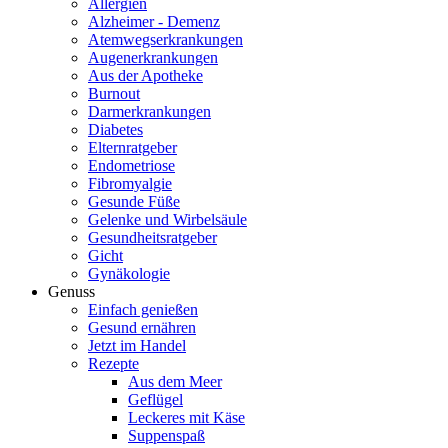
Allergien
Alzheimer - Demenz
Atemwegserkrankungen
Augenerkrankungen
Aus der Apotheke
Burnout
Darmerkrankungen
Diabetes
Elternratgeber
Endometriose
Fibromyalgie
Gesunde Füße
Gelenke und Wirbelsäule
Gesundheitsratgeber
Gicht
Gynäkologie
Genuss
Einfach genießen
Gesund ernähren
Jetzt im Handel
Rezepte
Aus dem Meer
Geflügel
Leckeres mit Käse
Suppenspaß