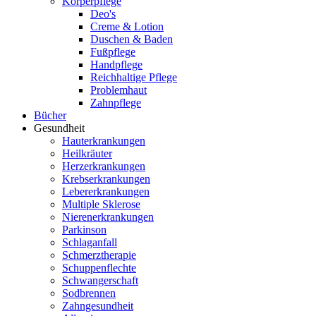
Körperpflege
Deo's
Creme & Lotion
Duschen & Baden
Fußpflege
Handpflege
Reichhaltige Pflege
Problemhaut
Zahnpflege
Bücher
Gesundheit
Hauterkrankungen
Heilkräuter
Herzerkrankungen
Krebserkrankungen
Lebererkrankungen
Multiple Sklerose
Nierenerkrankungen
Parkinson
Schlaganfall
Schmerztherapie
Schuppenflechte
Schwangerschaft
Sodbrennen
Zahngesundheit