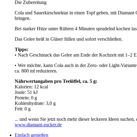
Die Zubereitung
Cola und Sauerkirschnektar in einen Topf geben, mit Diamant
bringen.
Bei starker Hitze unter Rühren 4 Minuten sprudelnd kochen las
Das Gelee heiß in Gläser füllen und sofort verschließen.
Tipps:
• Nach Geschmack das Gelee am Ende der Kochzeit mit 1–2 EL
• Wer möchte, kann Cola auch in der Zero- oder Light-Variante
ca. 800 ml reduzieren.
Nährwertangaben pro Teelöffel, ca. 5 g:
Kalorien: 12 kcal
Joule: 51 kJ
Protein: 0 g
Kohlenhydrate: 3,0 g
Fett: 0 g
... und wenn Sie jetzt noch mehr dieser leckeren Ideen suchen,
www.diamant-zucker.de
Einfach genießen