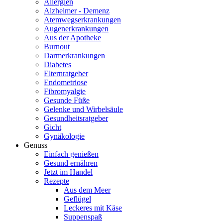
Allergien
Alzheimer - Demenz
Atemwegserkrankungen
Augenerkrankungen
Aus der Apotheke
Burnout
Darmerkrankungen
Diabetes
Elternratgeber
Endometriose
Fibromyalgie
Gesunde Füße
Gelenke und Wirbelsäule
Gesundheitsratgeber
Gicht
Gynäkologie
Genuss
Einfach genießen
Gesund ernähren
Jetzt im Handel
Rezepte
Aus dem Meer
Geflügel
Leckeres mit Käse
Suppenspaß