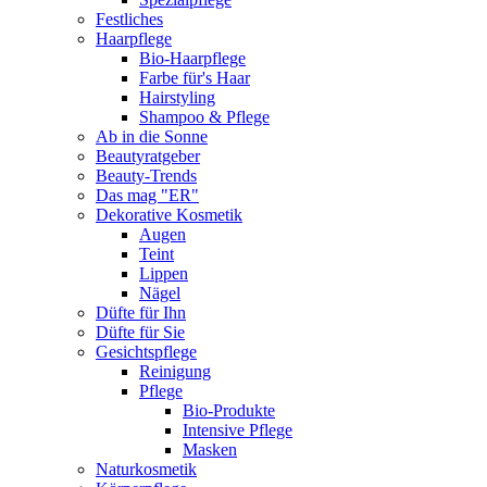
Festliches
Haarpflege
Bio-Haarpflege
Farbe für's Haar
Hairstyling
Shampoo & Pflege
Ab in die Sonne
Beautyratgeber
Beauty-Trends
Das mag "ER"
Dekorative Kosmetik
Augen
Teint
Lippen
Nägel
Düfte für Ihn
Düfte für Sie
Gesichtspflege
Reinigung
Pflege
Bio-Produkte
Intensive Pflege
Masken
Naturkosmetik