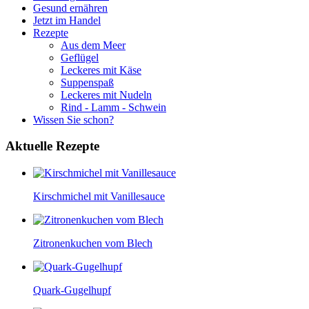
Gesund ernähren
Jetzt im Handel
Rezepte
Aus dem Meer
Geflügel
Leckeres mit Käse
Suppenspaß
Leckeres mit Nudeln
Rind - Lamm - Schwein
Wissen Sie schon?
Aktuelle
Rezepte
Kirschmichel mit Vanillesauce
Zitronenkuchen vom Blech
Quark-Gugelhupf