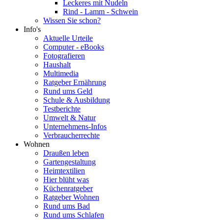
Leckeres mit Nudeln
Rind - Lamm - Schwein
Wissen Sie schon?
Info's
Aktuelle Urteile
Computer - eBooks
Fotografieren
Haushalt
Multimedia
Ratgeber Ernährung
Rund ums Geld
Schule & Ausbildung
Testberichte
Umwelt & Natur
Unternehmens-Infos
Verbraucherrechte
Wohnen
Draußen leben
Gartengestaltung
Heimtextilien
Hier blüht was
Küchenratgeber
Ratgeber Wohnen
Rund ums Bad
Rund ums Schlafen