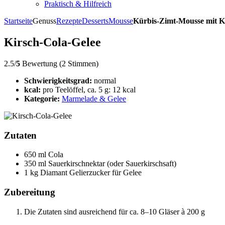
Praktisch & Hilfreich
Startseite
Genuss
Rezepte
Desserts
Mousse
Kürbis-Zimt-Mousse mit K
Kirsch-Cola-Gelee
2.5/
5
Bewertung (2 Stimmen)
Schwierigkeitsgrad:
normal
kcal:
pro Teelöffel, ca. 5 g: 12 kcal
Kategorie:
Marmelade & Gelee
Zutaten
650 ml Cola
350 ml Sauerkirschnektar (oder Sauerkirschsaft)
1 kg Diamant Gelierzucker für Gelee
Zubereitung
Die Zutaten sind ausreichend für ca. 8–10 Gläser à 200 g