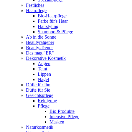
Festliches
Haarpflege
Bio-Haarpflege
Farbe für's Haar
Hairstyling
Shampoo & Pflege
Ab in die Sonne
Beautyratgeber
Beauty-Trends
Das mag "ER"
Dekorative Kosmetik
Augen
Teint
Lippen
Nägel
Düfte für Ihn
Düfte für Sie
Gesichtspflege
Reinigung
Pflege
Bio-Produkte
Intensive Pflege
Masken
Naturkosmetik