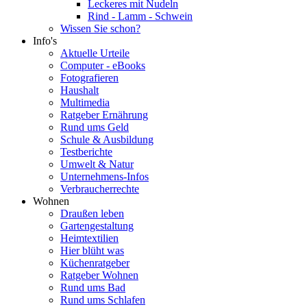
Leckeres mit Nudeln
Rind - Lamm - Schwein
Wissen Sie schon?
Info's
Aktuelle Urteile
Computer - eBooks
Fotografieren
Haushalt
Multimedia
Ratgeber Ernährung
Rund ums Geld
Schule & Ausbildung
Testberichte
Umwelt & Natur
Unternehmens-Infos
Verbraucherrechte
Wohnen
Draußen leben
Gartengestaltung
Heimtextilien
Hier blüht was
Küchenratgeber
Ratgeber Wohnen
Rund ums Bad
Rund ums Schlafen