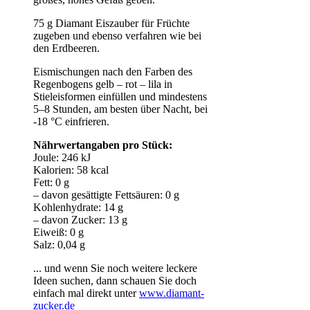
75 g Diamant Eiszauber für Früchte
zugeben und ebenso verfahren wie bei
den Erdbeeren.
Eismischungen nach den Farben des
Regenbogens gelb – rot – lila in
Stieleisformen einfüllen und mindestens
5–8 Stunden, am besten über Nacht, bei
-18 °C einfrieren.
Nährwertangaben pro Stück:
Joule: 246 kJ
Kalorien: 58 kcal
Fett: 0 g
– davon gesättigte Fettsäuren: 0 g
Kohlenhydrate: 14 g
– davon Zucker: 13 g
Eiweiß: 0 g
Salz: 0,04 g
... und wenn Sie noch weitere leckere
Ideen suchen, dann schauen Sie doch
einfach mal direkt unter
www.diamant-
zucker.de