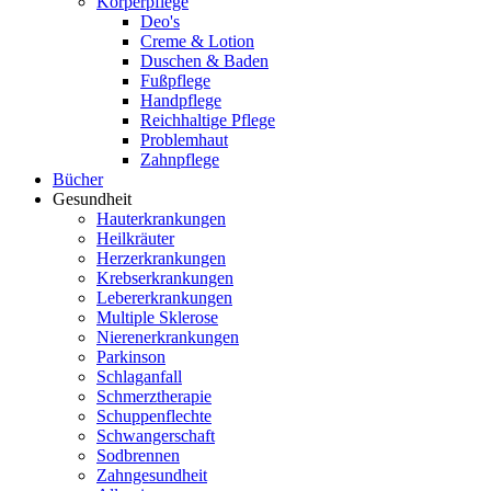
Körperpflege
Deo's
Creme & Lotion
Duschen & Baden
Fußpflege
Handpflege
Reichhaltige Pflege
Problemhaut
Zahnpflege
Bücher
Gesundheit
Hauterkrankungen
Heilkräuter
Herzerkrankungen
Krebserkrankungen
Lebererkrankungen
Multiple Sklerose
Nierenerkrankungen
Parkinson
Schlaganfall
Schmerztherapie
Schuppenflechte
Schwangerschaft
Sodbrennen
Zahngesundheit