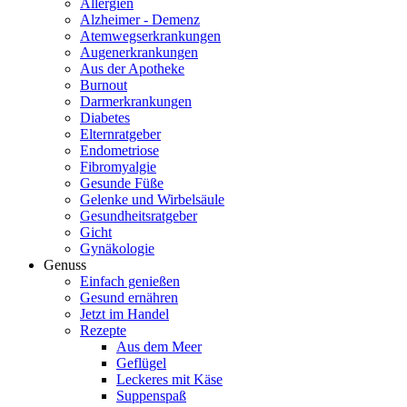
Allergien
Alzheimer - Demenz
Atemwegserkrankungen
Augenerkrankungen
Aus der Apotheke
Burnout
Darmerkrankungen
Diabetes
Elternratgeber
Endometriose
Fibromyalgie
Gesunde Füße
Gelenke und Wirbelsäule
Gesundheitsratgeber
Gicht
Gynäkologie
Genuss
Einfach genießen
Gesund ernähren
Jetzt im Handel
Rezepte
Aus dem Meer
Geflügel
Leckeres mit Käse
Suppenspaß