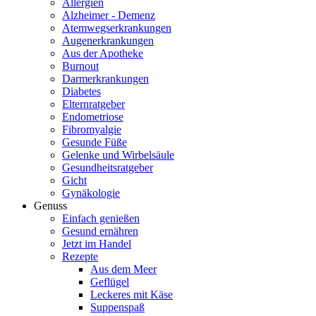
Allergien
Alzheimer - Demenz
Atemwegserkrankungen
Augenerkrankungen
Aus der Apotheke
Burnout
Darmerkrankungen
Diabetes
Elternratgeber
Endometriose
Fibromyalgie
Gesunde Füße
Gelenke und Wirbelsäule
Gesundheitsratgeber
Gicht
Gynäkologie
Genuss
Einfach genießen
Gesund ernähren
Jetzt im Handel
Rezepte
Aus dem Meer
Geflügel
Leckeres mit Käse
Suppenspaß