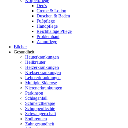
Körperpflege
Deo's
Creme & Lotion
Duschen & Baden
Fußpflege
Handpflege
Reichhaltige Pflege
Problemhaut
Zahnpflege
Bücher
Gesundheit
Hauterkrankungen
Heilkräuter
Herzerkrankungen
Krebserkrankungen
Lebererkrankungen
Multiple Sklerose
Nierenerkrankungen
Parkinson
Schlaganfall
Schmerztherapie
Schuppenflechte
Schwangerschaft
Sodbrennen
Zahngesundheit