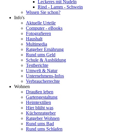
Leckeres mit Nudeln
Rind - Lamm - Schwein
Wissen Sie schon?
Info's
Aktuelle Urteile
Computer - eBooks
Fotografieren
Haushalt
Multimedia
Ratgeber Ernährung
Rund ums Geld
Schule & Ausbildung
Testberichte
Umwelt & Natur
Unternehmens-Infos
Verbraucherrechte
Wohnen
Draußen leben
Gartengestaltung
Heimtextilien
Hier blüht was
Küchenratgeber
Ratgeber Wohnen
Rund ums Bad
Rund ums Schlafen