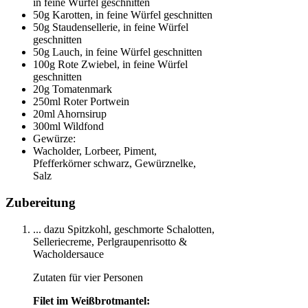
in feine Würfel geschnitten
50g Karotten, in feine Würfel geschnitten
50g Staudensellerie, in feine Würfel
geschnitten
50g Lauch, in feine Würfel geschnitten
100g Rote Zwiebel, in feine Würfel
geschnitten
20g Tomatenmark
250ml Roter Portwein
20ml Ahornsirup
300ml Wildfond
Gewürze:
Wacholder, Lorbeer, Piment,
Pfefferkörner schwarz, Gewürznelke,
Salz
Zubereitung
... dazu Spitzkohl, geschmorte Schalotten,
Selleriecreme, Perlgraupenrisotto &
Wacholdersauce
Zutaten für vier Personen
Filet im Weißbrotmantel: