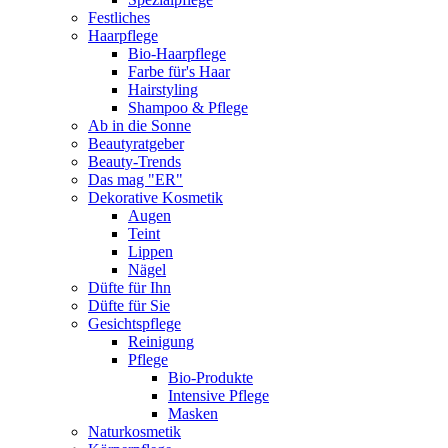
Festliches
Haarpflege
Bio-Haarpflege
Farbe für's Haar
Hairstyling
Shampoo & Pflege
Ab in die Sonne
Beautyratgeber
Beauty-Trends
Das mag "ER"
Dekorative Kosmetik
Augen
Teint
Lippen
Nägel
Düfte für Ihn
Düfte für Sie
Gesichtspflege
Reinigung
Pflege
Bio-Produkte
Intensive Pflege
Masken
Naturkosmetik