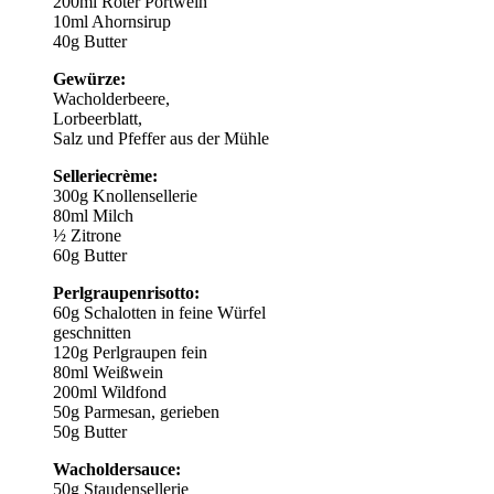
200ml Roter Portwein
10ml Ahornsirup
40g Butter
Gewürze:
Wacholderbeere,
Lorbeerblatt,
Salz und Pfeffer aus der Mühle
Selleriecrème:
300g Knollensellerie
80ml Milch
½ Zitrone
60g Butter
Perlgraupenrisotto:
60g Schalotten in feine Würfel
geschnitten
120g Perlgraupen fein
80ml Weißwein
200ml Wildfond
50g Parmesan, gerieben
50g Butter
Wacholdersauce:
50g Staudensellerie