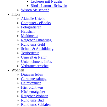
Leckeres mit Nudeln
Rind - Lamm - Schwein
Wissen Sie schon?
Info's
Aktuelle Urteile
Computer - eBooks
Fotografieren
Haushalt
Multimedia
Ratgeber Ernährung
Rund ums Geld
Schule & Ausbildung
Testberichte
Umwelt & Natur
Unternehmens-Infos
Verbraucherrechte
Wohnen
Draußen leben
Gartengestaltung
Heimtextilien
Hier blüht was
Küchenratgeber
Ratgeber Wohnen
Rund ums Bad
Rund ums Schlafen