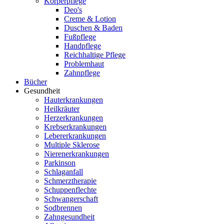
Körperpflege
Deo's
Creme & Lotion
Duschen & Baden
Fußpflege
Handpflege
Reichhaltige Pflege
Problemhaut
Zahnpflege
Bücher
Gesundheit
Hauterkrankungen
Heilkräuter
Herzerkrankungen
Krebserkrankungen
Lebererkrankungen
Multiple Sklerose
Nierenerkrankungen
Parkinson
Schlaganfall
Schmerztherapie
Schuppenflechte
Schwangerschaft
Sodbrennen
Zahngesundheit