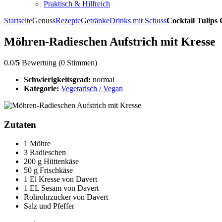
Praktisch & Hilfreich
Startseite
Genuss
Rezepte
Getränke
Drinks mit Schuss
Cocktail Tulips
Möhren-Radieschen Aufstrich mit Kresse
0.0/
5
Bewertung (0 Stimmen)
Schwierigkeitsgrad:
normal
Kategorie:
Vegetarisch / Vegan
Zutaten
1 Möhre
3 Radieschen
200 g Hüttenkäse
50 g Frischkäse
1 El Kresse von Davert
1 EL Sesam von Davert
Rohrohrzucker von Davert
Salz und Pfeffer