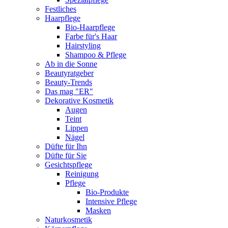
Festliches
Haarpflege
Bio-Haarpflege
Farbe für's Haar
Hairstyling
Shampoo & Pflege
Ab in die Sonne
Beautyratgeber
Beauty-Trends
Das mag "ER"
Dekorative Kosmetik
Augen
Teint
Lippen
Nägel
Düfte für Ihn
Düfte für Sie
Gesichtspflege
Reinigung
Pflege
Bio-Produkte
Intensive Pflege
Masken
Naturkosmetik