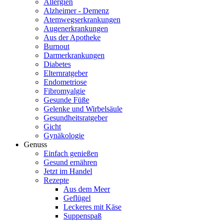
Allergien
Alzheimer - Demenz
Atemwegserkrankungen
Augenerkrankungen
Aus der Apotheke
Burnout
Darmerkrankungen
Diabetes
Elternratgeber
Endometriose
Fibromyalgie
Gesunde Füße
Gelenke und Wirbelsäule
Gesundheitsratgeber
Gicht
Gynäkologie
Genuss
Einfach genießen
Gesund ernähren
Jetzt im Handel
Rezepte
Aus dem Meer
Geflügel
Leckeres mit Käse
Suppenspaß