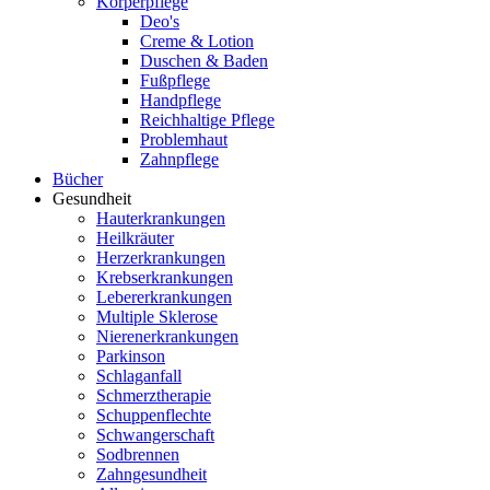
Körperpflege
Deo's
Creme & Lotion
Duschen & Baden
Fußpflege
Handpflege
Reichhaltige Pflege
Problemhaut
Zahnpflege
Bücher
Gesundheit
Hauterkrankungen
Heilkräuter
Herzerkrankungen
Krebserkrankungen
Lebererkrankungen
Multiple Sklerose
Nierenerkrankungen
Parkinson
Schlaganfall
Schmerztherapie
Schuppenflechte
Schwangerschaft
Sodbrennen
Zahngesundheit