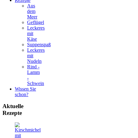
Rezepte
Aus
dem
Meer
Geflügel
Leckeres
mit
Käse
Suppenspaß
Leckeres
mit
Nudeln
Rind -
Lamm
-
Schwein
Wissen Sie
schon?
Aktuelle
Rezepte