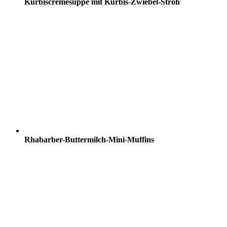
Kürbiscremesuppe mit Kürbis-Zwiebel-Stroh
Rhabarber-Buttermilch-Mini-Muffins