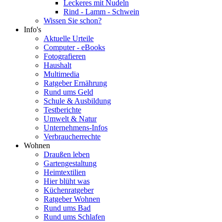
Leckeres mit Nudeln
Rind - Lamm - Schwein
Wissen Sie schon?
Info's
Aktuelle Urteile
Computer - eBooks
Fotografieren
Haushalt
Multimedia
Ratgeber Ernährung
Rund ums Geld
Schule & Ausbildung
Testberichte
Umwelt & Natur
Unternehmens-Infos
Verbraucherrechte
Wohnen
Draußen leben
Gartengestaltung
Heimtextilien
Hier blüht was
Küchenratgeber
Ratgeber Wohnen
Rund ums Bad
Rund ums Schlafen