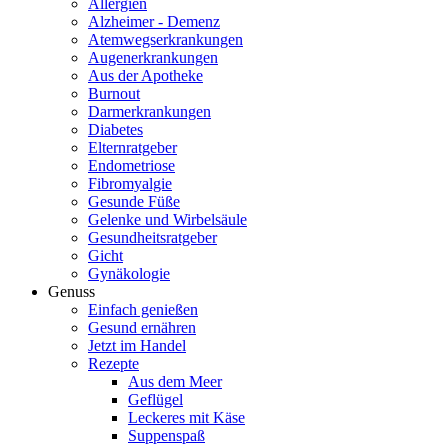
Allergien
Alzheimer - Demenz
Atemwegserkrankungen
Augenerkrankungen
Aus der Apotheke
Burnout
Darmerkrankungen
Diabetes
Elternratgeber
Endometriose
Fibromyalgie
Gesunde Füße
Gelenke und Wirbelsäule
Gesundheitsratgeber
Gicht
Gynäkologie
Genuss
Einfach genießen
Gesund ernähren
Jetzt im Handel
Rezepte
Aus dem Meer
Geflügel
Leckeres mit Käse
Suppenspaß