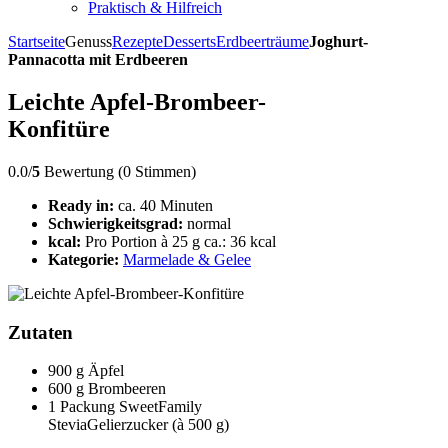
Praktisch & Hilfreich
Startseite
Genuss
Rezepte
Desserts
Erdbeerträume
Joghurt-
Pannacotta mit Erdbeeren
Leichte Apfel-Brombeer-
Konfitüre
0.0/
5
Bewertung (0 Stimmen)
Ready in:
ca. 40 Minuten
Schwierigkeitsgrad:
normal
kcal:
Pro Portion à 25 g ca.: 36 kcal
Kategorie:
Marmelade & Gelee
Zutaten
900 g Äpfel
600 g Brombeeren
1 Packung SweetFamily
SteviaGelierzucker (à 500 g)