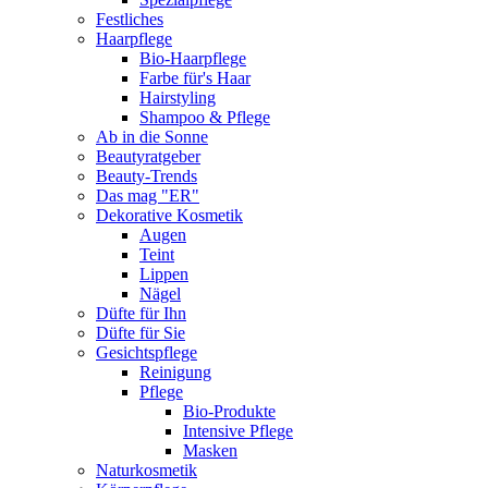
Festliches
Haarpflege
Bio-Haarpflege
Farbe für's Haar
Hairstyling
Shampoo & Pflege
Ab in die Sonne
Beautyratgeber
Beauty-Trends
Das mag "ER"
Dekorative Kosmetik
Augen
Teint
Lippen
Nägel
Düfte für Ihn
Düfte für Sie
Gesichtspflege
Reinigung
Pflege
Bio-Produkte
Intensive Pflege
Masken
Naturkosmetik