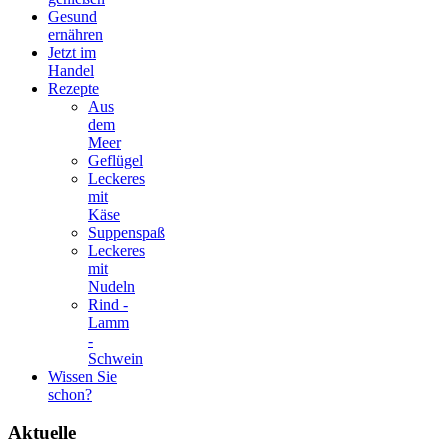
Gesund
ernähren
Jetzt im
Handel
Rezepte
Aus
dem
Meer
Geflügel
Leckeres
mit
Käse
Suppenspaß
Leckeres
mit
Nudeln
Rind -
Lamm
-
Schwein
Wissen Sie
schon?
Aktuelle