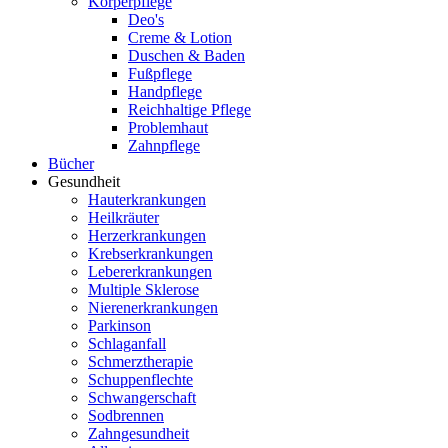
Körperpflege
Deo's
Creme & Lotion
Duschen & Baden
Fußpflege
Handpflege
Reichhaltige Pflege
Problemhaut
Zahnpflege
Bücher
Gesundheit
Hauterkrankungen
Heilkräuter
Herzerkrankungen
Krebserkrankungen
Lebererkrankungen
Multiple Sklerose
Nierenerkrankungen
Parkinson
Schlaganfall
Schmerztherapie
Schuppenflechte
Schwangerschaft
Sodbrennen
Zahngesundheit