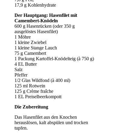
17,9 g Kohlenhydrate
Der Hauptgang: Hasenfilet mit
Camembert-Knödeln
600 g Hasenrücken (oder 350 g
ausgelöstes Hasenfilet)
1 Möhre
1 kleine Zwiebel
1 kleine Stange Lauch
75 g Camembert
1 Packung Kartoffel-Knödelteig (à 750 g)
4 EL Butter
Salz
Pfeffer
1/2 Glas Wildfond (à 400 ml)
125 ml Rotwein
125 g Crème fraîche
1 EL Preiselbeerkompott
Die Zubereitung
Das Hasenfilet aus den Knochen
herauslösen, kalt abspülen und trocken
tupfen.