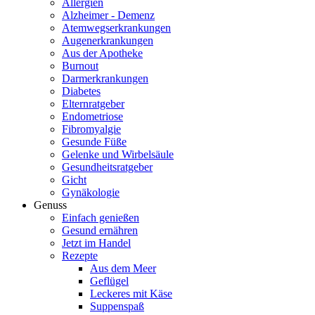
Allergien
Alzheimer - Demenz
Atemwegserkrankungen
Augenerkrankungen
Aus der Apotheke
Burnout
Darmerkrankungen
Diabetes
Elternratgeber
Endometriose
Fibromyalgie
Gesunde Füße
Gelenke und Wirbelsäule
Gesundheitsratgeber
Gicht
Gynäkologie
Genuss
Einfach genießen
Gesund ernähren
Jetzt im Handel
Rezepte
Aus dem Meer
Geflügel
Leckeres mit Käse
Suppenspaß