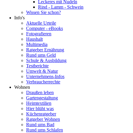
Leckeres mit Nudeln
Rind - Lamm - Schwein
Wissen Sie schon?
Info's
Aktuelle Urteile
Computer - eBooks
Fotografieren
Haushalt
Multimedia
Ratgeber Ernährung
Rund ums Geld
Schule & Ausbildung
Testberichte
Umwelt & Natur
Unternehmens-Infos
Verbraucherrechte
Wohnen
Draußen leben
Gartengestaltung
Heimtextilien
Hier blüht was
Küchenratgeber
Ratgeber Wohnen
Rund ums Bad
Rund ums Schlafen