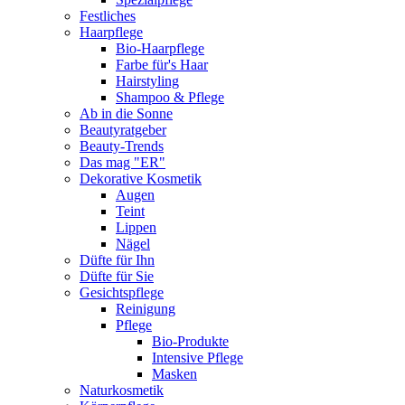
Festliches
Haarpflege
Bio-Haarpflege
Farbe für's Haar
Hairstyling
Shampoo & Pflege
Ab in die Sonne
Beautyratgeber
Beauty-Trends
Das mag "ER"
Dekorative Kosmetik
Augen
Teint
Lippen
Nägel
Düfte für Ihn
Düfte für Sie
Gesichtspflege
Reinigung
Pflege
Bio-Produkte
Intensive Pflege
Masken
Naturkosmetik