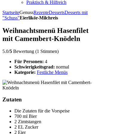
Praktisch & Hilfreich
Startseite
Genuss
Rezepte
Desserts
Desserts mit
"Schuss"
Eierlikör-Milchreis
Weihnachtsmenü Hasenfilet
mit Camembert-Knödeln
5.0/
5
Bewertung (1 Stimmen)
Für Personen:
4
Schwierigkeitsgrad:
normal
Kategorie:
Festliche Menüs
Zutaten
Die Zutaten für die Vorspeise
700 ml Bier
2 Zimtstangen
2 EL Zucker
2 Eier