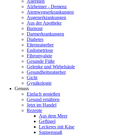
Allergien
Alzheimer - Demenz
Atemwegserkrankungen
Augenerkrankungen
Aus der Apotheke
Burnout
Darmerkrankungen
Diabetes
Elternratgeber
Endometriose
Fibromyalgie
Gesunde Füße
Gelenke und Wirbelsäule
Gesundheitsratgeber
Gicht
Gynäkologie
Genuss
Einfach genießen
Gesund ernähren
Jetzt im Handel
Rezepte
Aus dem Meer
Geflügel
Leckeres mit Käse
Suppenspaß