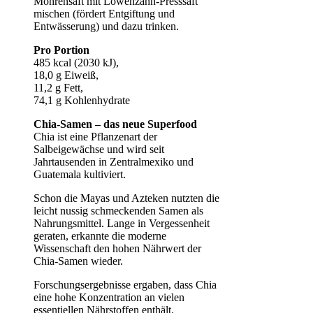
Möhrensaft mit Löwenzahn-Presssaft
mischen (fördert Entgiftung und
Entwässerung) und dazu trinken.
Pro Portion
485 kcal (2030 kJ),
18,0 g Eiweiß,
11,2 g Fett,
74,1 g Kohlenhydrate
Chia-Samen – das neue Superfood
Chia ist eine Pflanzenart der
Salbeigewächse und wird seit
Jahrtausenden in Zentralmexiko und
Guatemala kultiviert.
Schon die Mayas und Azteken nutzten die
leicht nussig schmeckenden Samen als
Nahrungsmittel. Lange in Vergessenheit
geraten, erkannte die moderne
Wissenschaft den hohen Nährwert der
Chia-Samen wieder.
Forschungsergebnisse ergaben, dass Chia
eine hohe Konzentration an vielen
essentiellen Nährstoffen enthält.