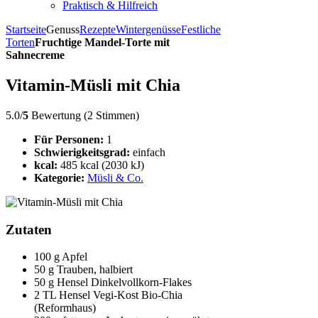
Praktisch & Hilfreich
Startseite
Genuss
Rezepte
Wintergenüsse
Festliche
Torten
Fruchtige Mandel-Torte mit
Sahnecreme
Vitamin-Müsli mit Chia
5.0/
5
Bewertung (2 Stimmen)
Für Personen:
1
Schwierigkeitsgrad:
einfach
kcal:
485 kcal (2030 kJ)
Kategorie:
Müsli & Co.
Zutaten
100 g Apfel
50 g Trauben, halbiert
50 g Hensel Dinkelvollkorn-Flakes
2 TL Hensel Vegi-Kost Bio-Chia
(Reformhaus)