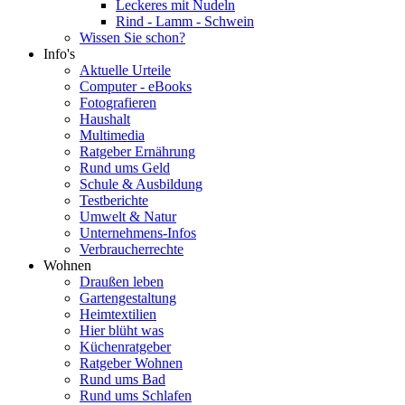
Leckeres mit Nudeln
Rind - Lamm - Schwein
Wissen Sie schon?
Info's
Aktuelle Urteile
Computer - eBooks
Fotografieren
Haushalt
Multimedia
Ratgeber Ernährung
Rund ums Geld
Schule & Ausbildung
Testberichte
Umwelt & Natur
Unternehmens-Infos
Verbraucherrechte
Wohnen
Draußen leben
Gartengestaltung
Heimtextilien
Hier blüht was
Küchenratgeber
Ratgeber Wohnen
Rund ums Bad
Rund ums Schlafen