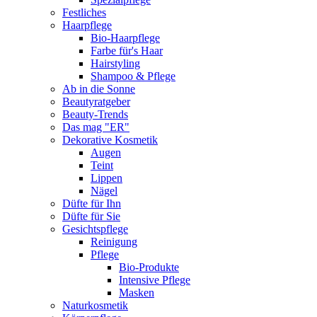
Festliches
Haarpflege
Bio-Haarpflege
Farbe für's Haar
Hairstyling
Shampoo & Pflege
Ab in die Sonne
Beautyratgeber
Beauty-Trends
Das mag "ER"
Dekorative Kosmetik
Augen
Teint
Lippen
Nägel
Düfte für Ihn
Düfte für Sie
Gesichtspflege
Reinigung
Pflege
Bio-Produkte
Intensive Pflege
Masken
Naturkosmetik