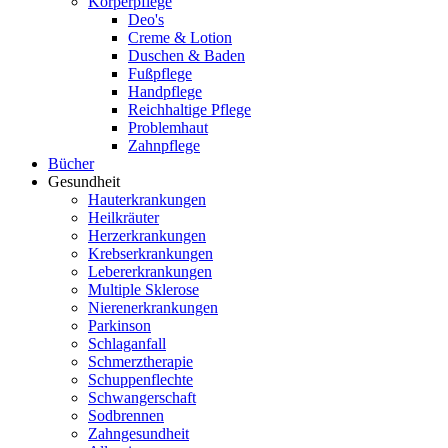
Körperpflege
Deo's
Creme & Lotion
Duschen & Baden
Fußpflege
Handpflege
Reichhaltige Pflege
Problemhaut
Zahnpflege
Bücher
Gesundheit
Hauterkrankungen
Heilkräuter
Herzerkrankungen
Krebserkrankungen
Lebererkrankungen
Multiple Sklerose
Nierenerkrankungen
Parkinson
Schlaganfall
Schmerztherapie
Schuppenflechte
Schwangerschaft
Sodbrennen
Zahngesundheit