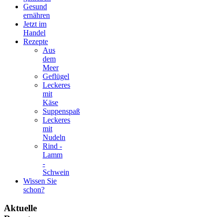
Gesund
ernähren
Jetzt im
Handel
Rezepte
Aus
dem
Meer
Geflügel
Leckeres
mit
Käse
Suppenspaß
Leckeres
mit
Nudeln
Rind -
Lamm
-
Schwein
Wissen Sie
schon?
Aktuelle