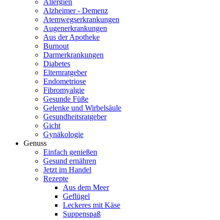
Allergien
Alzheimer - Demenz
Atemwegserkrankungen
Augenerkrankungen
Aus der Apotheke
Burnout
Darmerkrankungen
Diabetes
Elternratgeber
Endometriose
Fibromyalgie
Gesunde Füße
Gelenke und Wirbelsäule
Gesundheitsratgeber
Gicht
Gynäkologie
Genuss
Einfach genießen
Gesund ernähren
Jetzt im Handel
Rezepte
Aus dem Meer
Geflügel
Leckeres mit Käse
Suppenspaß