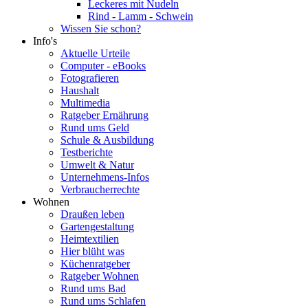
Leckeres mit Nudeln
Rind - Lamm - Schwein
Wissen Sie schon?
Info's
Aktuelle Urteile
Computer - eBooks
Fotografieren
Haushalt
Multimedia
Ratgeber Ernährung
Rund ums Geld
Schule & Ausbildung
Testberichte
Umwelt & Natur
Unternehmens-Infos
Verbraucherrechte
Wohnen
Draußen leben
Gartengestaltung
Heimtextilien
Hier blüht was
Küchenratgeber
Ratgeber Wohnen
Rund ums Bad
Rund ums Schlafen