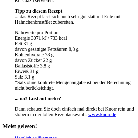
Reis dazu servieren.
Tipp zu diesem Rezept
... das Rezept lässt sich auch sehr gut statt mit Ente mit
Hähnchenbrustfilet zubereiten.
Nährwerte pro Portion
Energie 3071 kJ / 733 kcal
Fett 31 g
davon gesättigte Fettsäuren 8,8 g
Kohlenhydrate 78 g
davon Zucker 22 g
Ballaststoffe 3,8 g
Eiweiß 31 g
Salz 3,1 g
*Salz ohne konkrete Mengenangabe ist bei der Berechnung
nicht berücksichtigt.
... na? Lust auf mehr?
Dann schauen Sie doch einfach mal direkt bei Knorr rein und
stöbern in der tollen Rezeptauswahl -
www.knorr.de
Meist
gelesen!