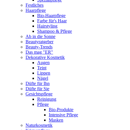
Festliches
Haarpflege
Bio-Haarpflege
Farbe für's Haar
Hairstyling
Shampoo & Pflege
Ab in die Sonne
Beautyratgeber
Beauty-Trends
Das mag "ER"
Dekorative Kosmetik
Augen
Teint
Lippen
Nägel
Düfte für Ihn
Düfte für Sie
Gesichtspflege
Reinigung
Pflege
Bio-Produkte
Intensive Pflege
Masken
Naturkosmetik