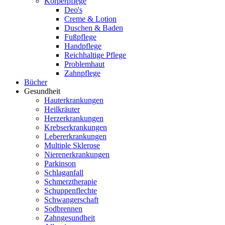
Körperpflege
Deo's
Creme & Lotion
Duschen & Baden
Fußpflege
Handpflege
Reichhaltige Pflege
Problemhaut
Zahnpflege
Bücher
Gesundheit
Hauterkrankungen
Heilkräuter
Herzerkrankungen
Krebserkrankungen
Lebererkrankungen
Multiple Sklerose
Nierenerkrankungen
Parkinson
Schlaganfall
Schmerztherapie
Schuppenflechte
Schwangerschaft
Sodbrennen
Zahngesundheit