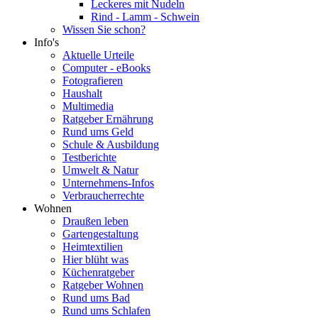
Leckeres mit Nudeln
Rind - Lamm - Schwein
Wissen Sie schon?
Info's
Aktuelle Urteile
Computer - eBooks
Fotografieren
Haushalt
Multimedia
Ratgeber Ernährung
Rund ums Geld
Schule & Ausbildung
Testberichte
Umwelt & Natur
Unternehmens-Infos
Verbraucherrechte
Wohnen
Draußen leben
Gartengestaltung
Heimtextilien
Hier blüht was
Küchenratgeber
Ratgeber Wohnen
Rund ums Bad
Rund ums Schlafen