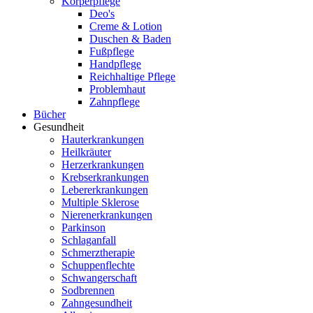
Körperpflege
Deo's
Creme & Lotion
Duschen & Baden
Fußpflege
Handpflege
Reichhaltige Pflege
Problemhaut
Zahnpflege
Bücher
Gesundheit
Hauterkrankungen
Heilkräuter
Herzerkrankungen
Krebserkrankungen
Lebererkrankungen
Multiple Sklerose
Nierenerkrankungen
Parkinson
Schlaganfall
Schmerztherapie
Schuppenflechte
Schwangerschaft
Sodbrennen
Zahngesundheit