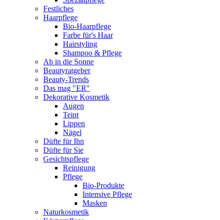
Festliches
Haarpflege
Bio-Haarpflege
Farbe für's Haar
Hairstyling
Shampoo & Pflege
Ab in die Sonne
Beautyratgeber
Beauty-Trends
Das mag "ER"
Dekorative Kosmetik
Augen
Teint
Lippen
Nägel
Düfte für Ihn
Düfte für Sie
Gesichtspflege
Reinigung
Pflege
Bio-Produkte
Intensive Pflege
Masken
Naturkosmetik