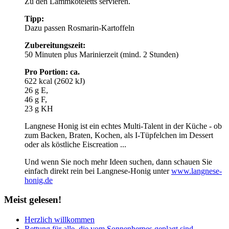
Zu den Lammkoteletts servieren.
Tipp:
Dazu passen Rosmarin-Kartoffeln
Zubereitungszeit:
50 Minuten plus Marinierzeit (mind. 2 Stunden)
Pro Portion: ca.
622 kcal (2602 kJ)
26 g E,
46 g F,
23 g KH
Langnese Honig ist ein echtes Multi-Talent in der Küche - ob
zum Backen, Braten, Kochen, als I-Tüpfelchen im Dessert
oder als köstliche Eiscreation ...
Und wenn Sie noch mehr Ideen suchen, dann schauen Sie
einfach direkt rein bei Langnese-Honig unter
www.langnese-
honig.de
Meist
gelesen!
Herzlich willkommen
Rettung für alle, die vom Sonnenherpes geplagt sind