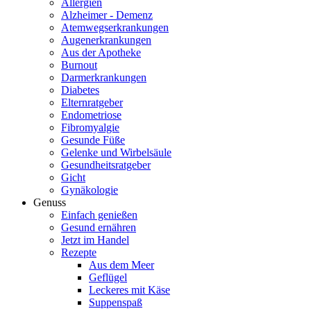
Allergien
Alzheimer - Demenz
Atemwegserkrankungen
Augenerkrankungen
Aus der Apotheke
Burnout
Darmerkrankungen
Diabetes
Elternratgeber
Endometriose
Fibromyalgie
Gesunde Füße
Gelenke und Wirbelsäule
Gesundheitsratgeber
Gicht
Gynäkologie
Genuss
Einfach genießen
Gesund ernähren
Jetzt im Handel
Rezepte
Aus dem Meer
Geflügel
Leckeres mit Käse
Suppenspaß