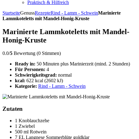
Praktisch & Hilfreich
Startseite
Genuss
Rezepte
Rind - Lamm - Schwein
Marinierte
Lammkoteletts mit Mandel-Honig-Kruste
Marinierte Lammkoteletts mit Mandel-
Honig-Kruste
0.0/
5
Bewertung (0 Stimmen)
Ready in:
50 Minuten plus Marinierzeit (mind. 2 Stunden)
Für Personen:
4
Schwierigkeitsgrad:
normal
kcal:
622 kcal (2602 kJ)
Kategorie:
Rind - Lamm - Schwein
Zutaten
1 Knoblauchzehe
1 Zwiebel
500 ml Rotwein
7 EL Langnese Sommerblüte goldklar