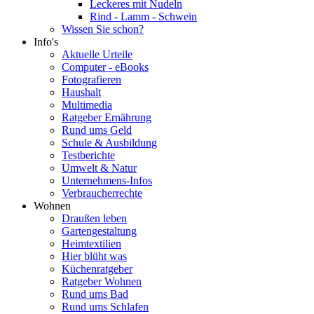
Leckeres mit Nudeln
Rind - Lamm - Schwein
Wissen Sie schon?
Info's
Aktuelle Urteile
Computer - eBooks
Fotografieren
Haushalt
Multimedia
Ratgeber Ernährung
Rund ums Geld
Schule & Ausbildung
Testberichte
Umwelt & Natur
Unternehmens-Infos
Verbraucherrechte
Wohnen
Draußen leben
Gartengestaltung
Heimtextilien
Hier blüht was
Küchenratgeber
Ratgeber Wohnen
Rund ums Bad
Rund ums Schlafen