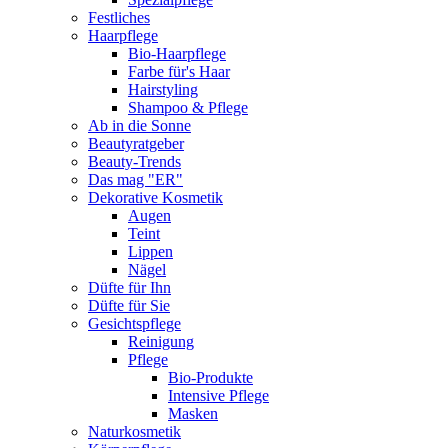
Festliches
Haarpflege
Bio-Haarpflege
Farbe für's Haar
Hairstyling
Shampoo & Pflege
Ab in die Sonne
Beautyratgeber
Beauty-Trends
Das mag "ER"
Dekorative Kosmetik
Augen
Teint
Lippen
Nägel
Düfte für Ihn
Düfte für Sie
Gesichtspflege
Reinigung
Pflege
Bio-Produkte
Intensive Pflege
Masken
Naturkosmetik