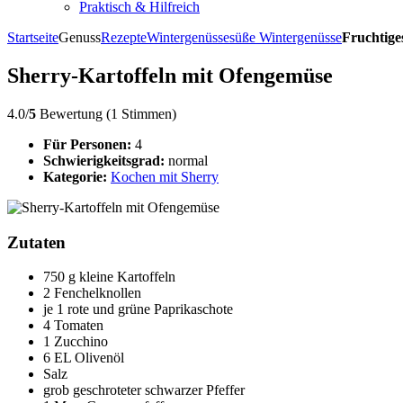
Praktisch & Hilfreich
Startseite
Genuss
Rezepte
Wintergenüsse
süße Wintergenüsse
Fruchtige
Sherry-Kartoffeln mit Ofengemüse
4.0/
5
Bewertung (1 Stimmen)
Für Personen:
4
Schwierigkeitsgrad:
normal
Kategorie:
Kochen mit Sherry
Zutaten
750 g kleine Kartoffeln
2 Fenchelknollen
je 1 rote und grüne Paprikaschote
4 Tomaten
1 Zucchino
6 EL Olivenöl
Salz
grob geschroteter schwarzer Pfeffer