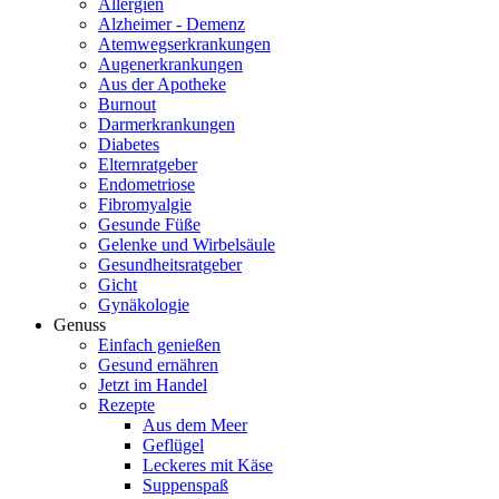
Allergien
Alzheimer - Demenz
Atemwegserkrankungen
Augenerkrankungen
Aus der Apotheke
Burnout
Darmerkrankungen
Diabetes
Elternratgeber
Endometriose
Fibromyalgie
Gesunde Füße
Gelenke und Wirbelsäule
Gesundheitsratgeber
Gicht
Gynäkologie
Genuss
Einfach genießen
Gesund ernähren
Jetzt im Handel
Rezepte
Aus dem Meer
Geflügel
Leckeres mit Käse
Suppenspaß