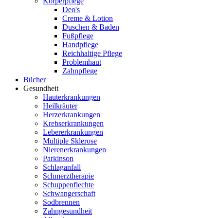
Körperpflege
Deo's
Creme & Lotion
Duschen & Baden
Fußpflege
Handpflege
Reichhaltige Pflege
Problemhaut
Zahnpflege
Bücher
Gesundheit
Hauterkrankungen
Heilkräuter
Herzerkrankungen
Krebserkrankungen
Lebererkrankungen
Multiple Sklerose
Nierenerkrankungen
Parkinson
Schlaganfall
Schmerztherapie
Schuppenflechte
Schwangerschaft
Sodbrennen
Zahngesundheit