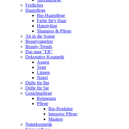
Festliches
Haarpflege
Bio-Haarpflege
Farbe für's Haar
Hairstyling
Shampoo & Pflege
Ab in die Sonne
Beautyratgeber
Beauty-Trends
Das mag "ER"
Dekorative Kosmetik
Augen
Teint
Lippen
Nägel
Düfte für Ihn
Düfte für Sie
Gesichtspflege
Reinigung
Pflege
Bio-Produkte
Intensive Pflege
Masken
Naturkosmetik