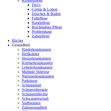
Körperpflege
Deo's
Creme & Lotion
Duschen & Baden
Fußpflege
Handpflege
Reichhaltige Pflege
Problemhaut
Zahnpflege
Bücher
Gesundheit
Hauterkrankungen
Heilkräuter
Herzerkrankungen
Krebserkrankungen
Lebererkrankungen
Multiple Sklerose
Nierenerkrankungen
Parkinson
Schlaganfall
Schmerztherapie
Schuppenflechte
Schwangerschaft
Sodbrennen
Zahngesundheit