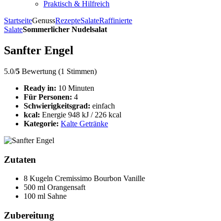
Praktisch & Hilfreich
Startseite
Genuss
Rezepte
Salate
Raffinierte
Salate
Sommerlicher Nudelsalat
Sanfter Engel
5.0/
5
Bewertung (1 Stimmen)
Ready in:
10 Minuten
Für Personen:
4
Schwierigkeitsgrad:
einfach
kcal:
Energie 948 kJ / 226 kcal
Kategorie:
Kalte Getränke
Zutaten
8 Kugeln Cremissimo Bourbon Vanille
500 ml Orangensaft
100 ml Sahne
Zubereitung