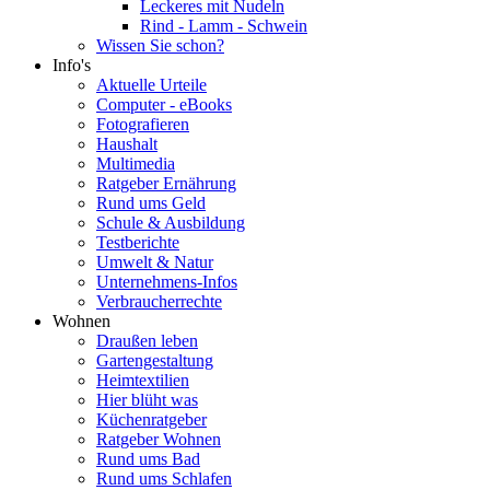
Leckeres mit Nudeln
Rind - Lamm - Schwein
Wissen Sie schon?
Info's
Aktuelle Urteile
Computer - eBooks
Fotografieren
Haushalt
Multimedia
Ratgeber Ernährung
Rund ums Geld
Schule & Ausbildung
Testberichte
Umwelt & Natur
Unternehmens-Infos
Verbraucherrechte
Wohnen
Draußen leben
Gartengestaltung
Heimtextilien
Hier blüht was
Küchenratgeber
Ratgeber Wohnen
Rund ums Bad
Rund ums Schlafen