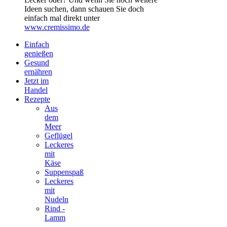
Ideen suchen, dann schauen Sie doch
einfach mal direkt unter
www.cremissimo.de
Einfach
genießen
Gesund
ernähren
Jetzt im
Handel
Rezepte
Aus
dem
Meer
Geflügel
Leckeres
mit
Käse
Suppenspaß
Leckeres
mit
Nudeln
Rind -
Lamm
-