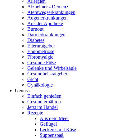
Allergien
Alzheimer - Demenz
Atemwegserkrankungen
Augenerkrankungen
Aus der Apotheke
Burnout
Darmerkrankungen
Diabetes
Elternratgeber
Endometriose
Fibromyalgie
Gesunde Füße
Gelenke und Wirbelsäule
Gesundheitsratgeber
Gicht
Gynäkologie
Genuss
Einfach genießen
Gesund ernähren
Jetzt im Handel
Rezepte
Aus dem Meer
Geflügel
Leckeres mit Käse
Suppenspaß