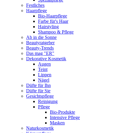
Festliches
Haarpflege
Bio-Haarpflege
Farbe für's Haar
Hairstyling
Shampoo & Pflege
Ab in die Sonne
Beautyratgeber
Beauty-Trends
Das mag "ER"
Dekorative Kosmetik
Augen
Teint
Lippen
Nägel
Düfte für Ihn
Düfte für Sie
Gesichtspflege
Reinigung
Pflege
Bio-Produkte
Intensive Pflege
Masken
Naturkosmetik