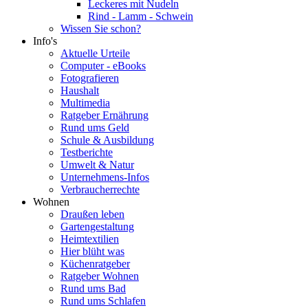
Leckeres mit Nudeln
Rind - Lamm - Schwein
Wissen Sie schon?
Info's
Aktuelle Urteile
Computer - eBooks
Fotografieren
Haushalt
Multimedia
Ratgeber Ernährung
Rund ums Geld
Schule & Ausbildung
Testberichte
Umwelt & Natur
Unternehmens-Infos
Verbraucherrechte
Wohnen
Draußen leben
Gartengestaltung
Heimtextilien
Hier blüht was
Küchenratgeber
Ratgeber Wohnen
Rund ums Bad
Rund ums Schlafen