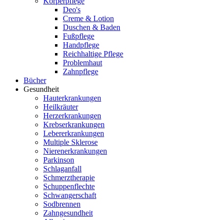
Körperpflege
Deo's
Creme & Lotion
Duschen & Baden
Fußpflege
Handpflege
Reichhaltige Pflege
Problemhaut
Zahnpflege
Bücher
Gesundheit
Hauterkrankungen
Heilkräuter
Herzerkrankungen
Krebserkrankungen
Lebererkrankungen
Multiple Sklerose
Nierenerkrankungen
Parkinson
Schlaganfall
Schmerztherapie
Schuppenflechte
Schwangerschaft
Sodbrennen
Zahngesundheit