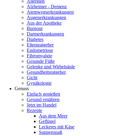
Allergien
Alzheimer - Demenz
Atemwegserkrankungen
Augenerkrankungen
Aus der Apotheke
Burnout
Darmerkrankungen
Diabetes
Elternratgeber
Endometriose
Fibromyalgie
Gesunde Füße
Gelenke und Wirbelsäule
Gesundheitsratgeber
Gicht
Gynäkologie
Genuss
Einfach genießen
Gesund ernähren
Jetzt im Handel
Rezepte
Aus dem Meer
Geflügel
Leckeres mit Käse
Suppenspaß