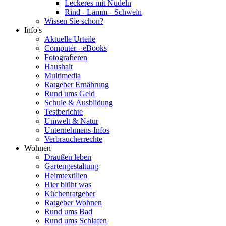
Leckeres mit Nudeln
Rind - Lamm - Schwein
Wissen Sie schon?
Info's
Aktuelle Urteile
Computer - eBooks
Fotografieren
Haushalt
Multimedia
Ratgeber Ernährung
Rund ums Geld
Schule & Ausbildung
Testberichte
Umwelt & Natur
Unternehmens-Infos
Verbraucherrechte
Wohnen
Draußen leben
Gartengestaltung
Heimtextilien
Hier blüht was
Küchenratgeber
Ratgeber Wohnen
Rund ums Bad
Rund ums Schlafen