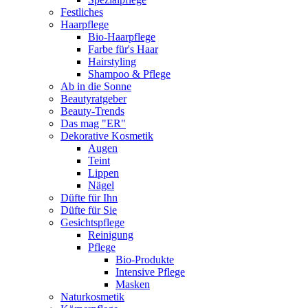
Festliches
Haarpflege
Bio-Haarpflege
Farbe für's Haar
Hairstyling
Shampoo & Pflege
Ab in die Sonne
Beautyratgeber
Beauty-Trends
Das mag "ER"
Dekorative Kosmetik
Augen
Teint
Lippen
Nägel
Düfte für Ihn
Düfte für Sie
Gesichtspflege
Reinigung
Pflege
Bio-Produkte
Intensive Pflege
Masken
Naturkosmetik