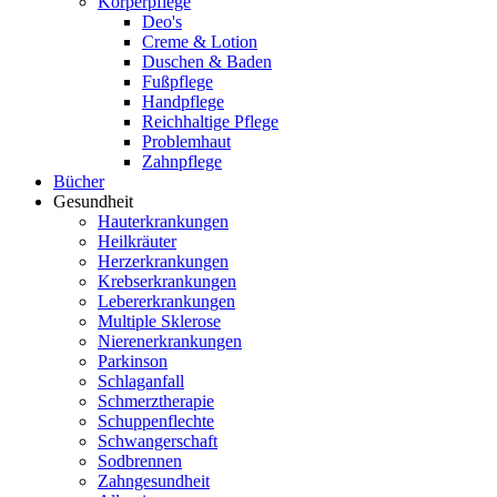
Körperpflege
Deo's
Creme & Lotion
Duschen & Baden
Fußpflege
Handpflege
Reichhaltige Pflege
Problemhaut
Zahnpflege
Bücher
Gesundheit
Hauterkrankungen
Heilkräuter
Herzerkrankungen
Krebserkrankungen
Lebererkrankungen
Multiple Sklerose
Nierenerkrankungen
Parkinson
Schlaganfall
Schmerztherapie
Schuppenflechte
Schwangerschaft
Sodbrennen
Zahngesundheit