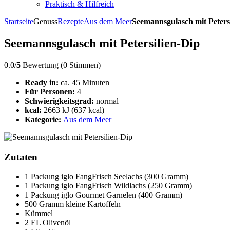
Praktisch & Hilfreich
Startseite
Genuss
Rezepte
Aus dem Meer
Seemannsgulasch mit Peters
Seemannsgulasch mit Petersilien-Dip
0.0/
5
Bewertung (0 Stimmen)
Ready in:
ca. 45 Minuten
Für Personen:
4
Schwierigkeitsgrad:
normal
kcal:
2663 kJ (637 kcal)
Kategorie:
Aus dem Meer
Zutaten
1 Packung iglo FangFrisch Seelachs (300 Gramm)
1 Packung iglo FangFrisch Wildlachs (250 Gramm)
1 Packung iglo Gourmet Garnelen (400 Gramm)
500 Gramm kleine Kartoffeln
Kümmel
2 EL Olivenöl