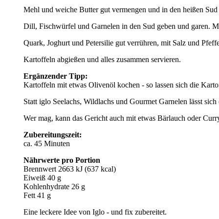
Mehl und weiche Butter gut vermengen und in den heißen Sud 
Dill, Fischwürfel und Garnelen in den Sud geben und garen. Mi
Quark, Joghurt und Petersilie gut verrühren, mit Salz und Pfef
Kartoffeln abgießen und alles zusammen servieren.
Ergänzender Tipp:
Kartoffeln mit etwas Olivenöl kochen - so lassen sich die Kartof
Statt iglo Seelachs, Wildlachs und Gourmet Garnelen lässt sich
Wer mag, kann das Gericht auch mit etwas Bärlauch oder Curr
Zubereitungszeit:
ca. 45 Minuten
Nährwerte pro Portion
Brennwert 2663 kJ (637 kcal)
Eiweiß 40 g
Kohlenhydrate 26 g
Fett 41 g
Eine leckere Idee von Iglo - und fix zubereitet.