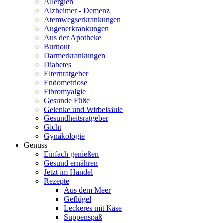
Allergien
Alzheimer - Demenz
Atemwegserkrankungen
Augenerkrankungen
Aus der Apotheke
Burnout
Darmerkrankungen
Diabetes
Elternratgeber
Endometriose
Fibromyalgie
Gesunde Füße
Gelenke und Wirbelsäule
Gesundheitsratgeber
Gicht
Gynäkologie
Genuss
Einfach genießen
Gesund ernähren
Jetzt im Handel
Rezepte
Aus dem Meer
Geflügel
Leckeres mit Käse
Suppenspaß