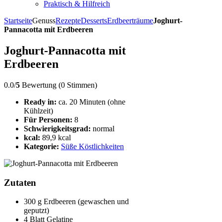
Praktisch & Hilfreich
Startseite
Genuss
Rezepte
Desserts
Erdbeerträume
Joghurt-
Pannacotta mit Erdbeeren
Joghurt-Pannacotta mit
Erdbeeren
0.0/
5
Bewertung (0 Stimmen)
Ready in:
ca. 20 Minuten (ohne
Kühlzeit)
Für Personen:
8
Schwierigkeitsgrad:
normal
kcal:
89,9 kcal
Kategorie:
Süße Köstlichkeiten
Zutaten
300 g Erdbeeren (gewaschen und
geputzt)
4 Blatt Gelatine