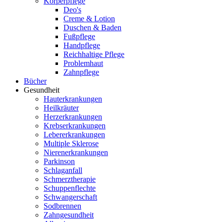
Körperpflege
Deo's
Creme & Lotion
Duschen & Baden
Fußpflege
Handpflege
Reichhaltige Pflege
Problemhaut
Zahnpflege
Bücher
Gesundheit
Hauterkrankungen
Heilkräuter
Herzerkrankungen
Krebserkrankungen
Lebererkrankungen
Multiple Sklerose
Nierenerkrankungen
Parkinson
Schlaganfall
Schmerztherapie
Schuppenflechte
Schwangerschaft
Sodbrennen
Zahngesundheit