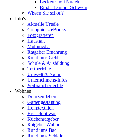
Leckeres mit Nudeln
Rind - Lamm - Schwein
Wissen Sie schon?
Info's
Aktuelle Urteile
Computer - eBooks
Fotografieren
Haushalt
Multimedia
Ratgeber Ernährung
Rund ums Geld
Schule & Ausbildung
Testberichte
Umwelt & Natur
Unternehmens-Infos
Verbraucherrechte
Wohnen
Draußen leben
Gartengestaltung
Heimtextilien
Hier blüht was
Küchenratgeber
Ratgeber Wohnen
Rund ums Bad
Rund ums Schlafen