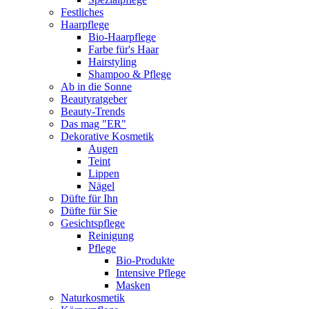
Festliches
Haarpflege
Bio-Haarpflege
Farbe für's Haar
Hairstyling
Shampoo & Pflege
Ab in die Sonne
Beautyratgeber
Beauty-Trends
Das mag "ER"
Dekorative Kosmetik
Augen
Teint
Lippen
Nägel
Düfte für Ihn
Düfte für Sie
Gesichtspflege
Reinigung
Pflege
Bio-Produkte
Intensive Pflege
Masken
Naturkosmetik