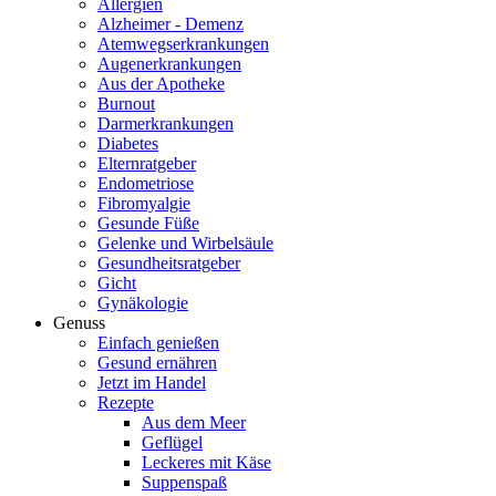
Allergien
Alzheimer - Demenz
Atemwegserkrankungen
Augenerkrankungen
Aus der Apotheke
Burnout
Darmerkrankungen
Diabetes
Elternratgeber
Endometriose
Fibromyalgie
Gesunde Füße
Gelenke und Wirbelsäule
Gesundheitsratgeber
Gicht
Gynäkologie
Genuss
Einfach genießen
Gesund ernähren
Jetzt im Handel
Rezepte
Aus dem Meer
Geflügel
Leckeres mit Käse
Suppenspaß