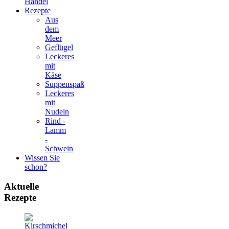
Handel
Rezepte
Aus
dem
Meer
Geflügel
Leckeres
mit
Käse
Suppenspaß
Leckeres
mit
Nudeln
Rind -
Lamm
-
Schwein
Wissen Sie
schon?
Aktuelle
Rezepte