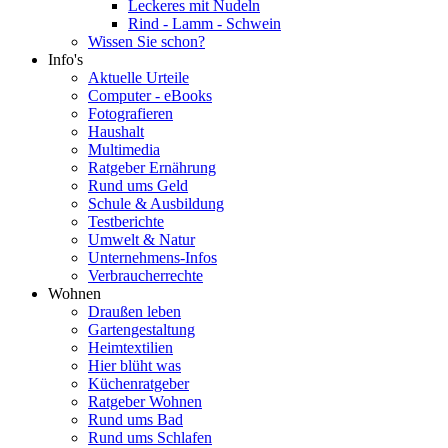
Leckeres mit Nudeln
Rind - Lamm - Schwein
Wissen Sie schon?
Info's
Aktuelle Urteile
Computer - eBooks
Fotografieren
Haushalt
Multimedia
Ratgeber Ernährung
Rund ums Geld
Schule & Ausbildung
Testberichte
Umwelt & Natur
Unternehmens-Infos
Verbraucherrechte
Wohnen
Draußen leben
Gartengestaltung
Heimtextilien
Hier blüht was
Küchenratgeber
Ratgeber Wohnen
Rund ums Bad
Rund ums Schlafen