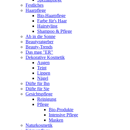
Festliches
Haarpflege
Bio-Haarpflege
Farbe für's Haar
Hairstyling
Shampoo & Pflege
Ab in die Sonne
Beautyratgeber
Beauty-Trends
Das mag "ER"
Dekorative Kosmetik
Augen
Teint
Lippen
Nägel
Düfte für Ihn
Düfte für Sie
Gesichtspflege
Reinigung
Pflege
Bio-Produkte
Intensive Pflege
Masken
Naturkosmetik