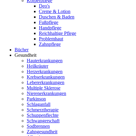
Körperpflege
Deo's
Creme & Lotion
Duschen & Baden
Fußpflege
Handpflege
Reichhaltige Pflege
Problemhaut
Zahnpflege
Bücher
Gesundheit
Hauterkrankungen
Heilkräuter
Herzerkrankungen
Krebserkrankungen
Lebererkrankungen
Multiple Sklerose
Nierenerkrankungen
Parkinson
Schlaganfall
Schmerztherapie
Schuppenflechte
Schwangerschaft
Sodbrennen
Zahngesundheit