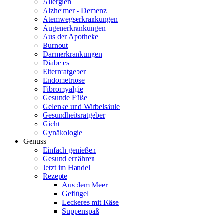
Allergien
Alzheimer - Demenz
Atemwegserkrankungen
Augenerkrankungen
Aus der Apotheke
Burnout
Darmerkrankungen
Diabetes
Elternratgeber
Endometriose
Fibromyalgie
Gesunde Füße
Gelenke und Wirbelsäule
Gesundheitsratgeber
Gicht
Gynäkologie
Genuss
Einfach genießen
Gesund ernähren
Jetzt im Handel
Rezepte
Aus dem Meer
Geflügel
Leckeres mit Käse
Suppenspaß