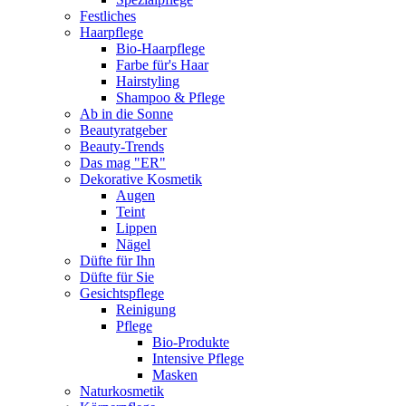
Festliches
Haarpflege
Bio-Haarpflege
Farbe für's Haar
Hairstyling
Shampoo & Pflege
Ab in die Sonne
Beautyratgeber
Beauty-Trends
Das mag "ER"
Dekorative Kosmetik
Augen
Teint
Lippen
Nägel
Düfte für Ihn
Düfte für Sie
Gesichtspflege
Reinigung
Pflege
Bio-Produkte
Intensive Pflege
Masken
Naturkosmetik