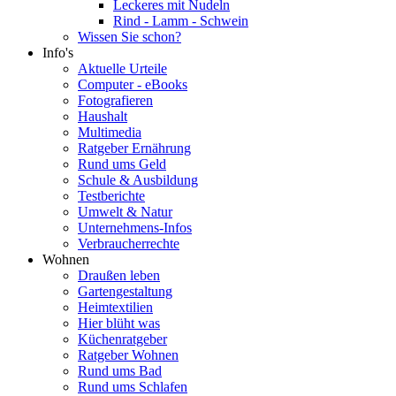
Leckeres mit Nudeln
Rind - Lamm - Schwein
Wissen Sie schon?
Info's
Aktuelle Urteile
Computer - eBooks
Fotografieren
Haushalt
Multimedia
Ratgeber Ernährung
Rund ums Geld
Schule & Ausbildung
Testberichte
Umwelt & Natur
Unternehmens-Infos
Verbraucherrechte
Wohnen
Draußen leben
Gartengestaltung
Heimtextilien
Hier blüht was
Küchenratgeber
Ratgeber Wohnen
Rund ums Bad
Rund ums Schlafen