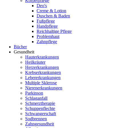
Körperpflege
Deo's
Creme & Lotion
Duschen & Baden
Fußpflege
Handpflege
Reichhaltige Pflege
Problemhaut
Zahnpflege
Bücher
Gesundheit
Hauterkrankungen
Heilkräuter
Herzerkrankungen
Krebserkrankungen
Lebererkrankungen
Multiple Sklerose
Nierenerkrankungen
Parkinson
Schlaganfall
Schmerztherapie
Schuppenflechte
Schwangerschaft
Sodbrennen
Zahngesundheit