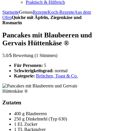
Praktisch & Hilfreich
Startseite
Genuss
Rezepte
Koch-Rezepte
Aus dem
Ofen
Quiche mit Äpfeln, Ziegenkäse und
Rosmarin
Pancakes mit Blaubeeren und
Gervais Hüttenkäse ®
5.0/
5
Bewertung (1 Stimmen)
Für Personen:
5
Schwierigkeitsgrad:
normal
Kategorie:
Brötchen, Toast & Co.
Zutaten
400 g Blaubeeren
250 g Dinkelmehl (Typ 630)
1 EL Zucker
1 TL Backpulver