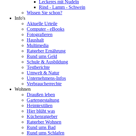
Leckeres mit Nudeln
Rind - Lamm - Schwein
Wissen Sie schon?
Info's
Aktuelle Urteile
Computer - eBooks
Fotografieren
Haushalt
Multimedia
Ratgeber Ernährung
Rund ums Geld
Schule & Ausbildung
Testberichte
Umwelt & Natur
Unternehmens-Infos
Verbraucherrechte
Wohnen
Draußen leben
Gartengestaltung
Heimtextilien
Hier blüht was
Küchenratgeber
Ratgeber Wohnen
Rund ums Bad
Rund ums Schlafen