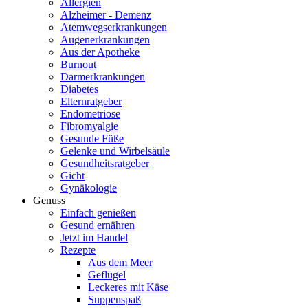
Allergien
Alzheimer - Demenz
Atemwegserkrankungen
Augenerkrankungen
Aus der Apotheke
Burnout
Darmerkrankungen
Diabetes
Elternratgeber
Endometriose
Fibromyalgie
Gesunde Füße
Gelenke und Wirbelsäule
Gesundheitsratgeber
Gicht
Gynäkologie
Genuss
Einfach genießen
Gesund ernähren
Jetzt im Handel
Rezepte
Aus dem Meer
Geflügel
Leckeres mit Käse
Suppenspaß