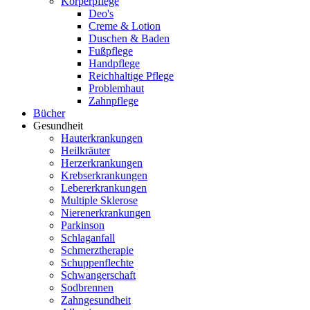
Körperpflege
Deo's
Creme & Lotion
Duschen & Baden
Fußpflege
Handpflege
Reichhaltige Pflege
Problemhaut
Zahnpflege
Bücher
Gesundheit
Hauterkrankungen
Heilkräuter
Herzerkrankungen
Krebserkrankungen
Lebererkrankungen
Multiple Sklerose
Nierenerkrankungen
Parkinson
Schlaganfall
Schmerztherapie
Schuppenflechte
Schwangerschaft
Sodbrennen
Zahngesundheit