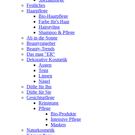
Festliches
Haarpflege
Bio-Haarpflege
Farbe für's Haar
Hairstyling
Shampoo & Pflege
Ab in die Sonne
Beautyratgeber
Beauty-Trends
Das mag "ER"
Dekorative Kosmetik
Augen
Teint
Lippen
Nägel
Düfte für Ihn
Düfte für Sie
Gesichtspflege
Reinigung
Pflege
Bio-Produkte
Intensive Pflege
Masken
Naturkosmetik