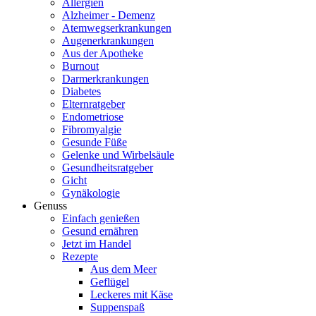
Allergien
Alzheimer - Demenz
Atemwegserkrankungen
Augenerkrankungen
Aus der Apotheke
Burnout
Darmerkrankungen
Diabetes
Elternratgeber
Endometriose
Fibromyalgie
Gesunde Füße
Gelenke und Wirbelsäule
Gesundheitsratgeber
Gicht
Gynäkologie
Genuss
Einfach genießen
Gesund ernähren
Jetzt im Handel
Rezepte
Aus dem Meer
Geflügel
Leckeres mit Käse
Suppenspaß