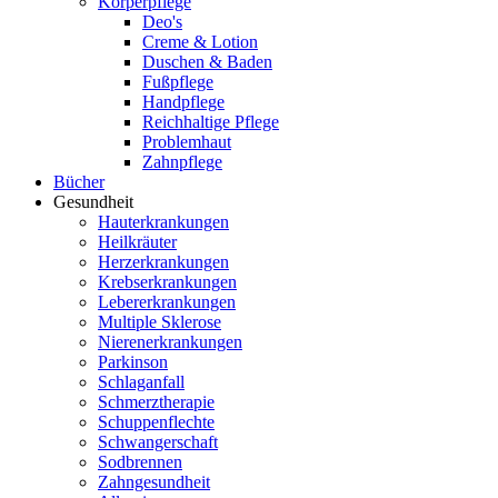
Körperpflege
Deo's
Creme & Lotion
Duschen & Baden
Fußpflege
Handpflege
Reichhaltige Pflege
Problemhaut
Zahnpflege
Bücher
Gesundheit
Hauterkrankungen
Heilkräuter
Herzerkrankungen
Krebserkrankungen
Lebererkrankungen
Multiple Sklerose
Nierenerkrankungen
Parkinson
Schlaganfall
Schmerztherapie
Schuppenflechte
Schwangerschaft
Sodbrennen
Zahngesundheit