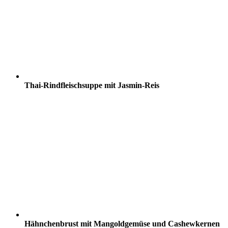
Thai-Rindfleischsuppe mit Jasmin-Reis
Hähnchenbrust mit Mangoldgemüse und Cashewkernen