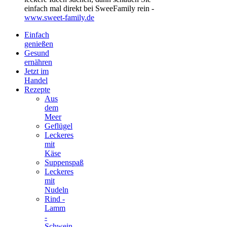
einfach mal direkt bei SweeFamily rein -
www.sweet-family.de
Einfach
genießen
Gesund
ernähren
Jetzt im
Handel
Rezepte
Aus
dem
Meer
Geflügel
Leckeres
mit
Käse
Suppenspaß
Leckeres
mit
Nudeln
Rind -
Lamm
-
Schwein