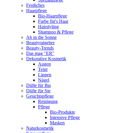
Festliches
Haarpflege
Bio-Haarpflege
Farbe für's Haar
Hairstyling
Shampoo & Pflege
Ab in die Sonne
Beautyratgeber
Beauty-Trends
Das mag "ER"
Dekorative Kosmetik
Augen
Teint
Lippen
Nägel
Düfte für Ihn
Düfte für Sie
Gesichtspflege
Reinigung
Pflege
Bio-Produkte
Intensive Pflege
Masken
Naturkosmetik