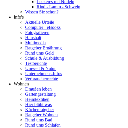
Leckeres mit Nudeln
Rind - Lamm - Schwein
Wissen Sie schon?
Info's
Aktuelle Urteile
Computer - eBooks
Fotografieren
Haushalt
Multimedia
Ratgeber Ernährung
Rund ums Geld
Schule & Ausbildung
Testberichte
Umwelt & Natur
Unternehmens-Infos
Verbraucherrechte
Wohnen
Draußen leben
Gartengestaltung
Heimtextilien
Hier blüht was
Küchenratgeber
Ratgeber Wohnen
Rund ums Bad
Rund ums Schlafen