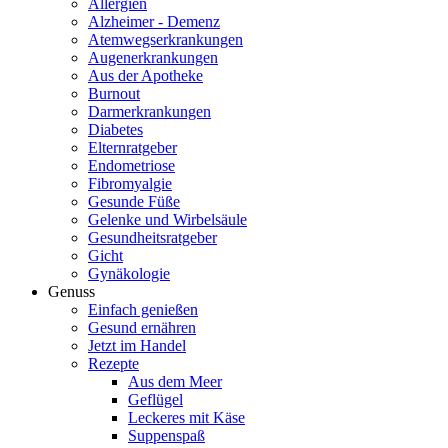
Allergien
Alzheimer - Demenz
Atemwegserkrankungen
Augenerkrankungen
Aus der Apotheke
Burnout
Darmerkrankungen
Diabetes
Elternratgeber
Endometriose
Fibromyalgie
Gesunde Füße
Gelenke und Wirbelsäule
Gesundheitsratgeber
Gicht
Gynäkologie
Genuss
Einfach genießen
Gesund ernähren
Jetzt im Handel
Rezepte
Aus dem Meer
Geflügel
Leckeres mit Käse
Suppenspaß