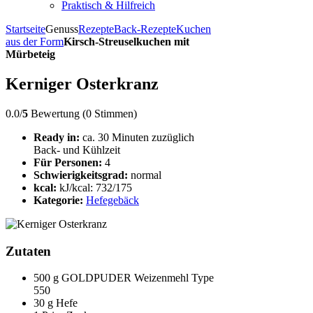
Praktisch & Hilfreich
Startseite
Genuss
Rezepte
Back-Rezepte
Kuchen
aus der Form
Kirsch-Streuselkuchen mit
Mürbeteig
Kerniger Osterkranz
0.0/
5
Bewertung (0 Stimmen)
Ready in:
ca. 30 Minuten zuzüglich
Back- und Kühlzeit
Für Personen:
4
Schwierigkeitsgrad:
normal
kcal:
kJ/kcal: 732/175
Kategorie:
Hefegebäck
Zutaten
500 g GOLDPUDER Weizenmehl Type
550
30 g Hefe