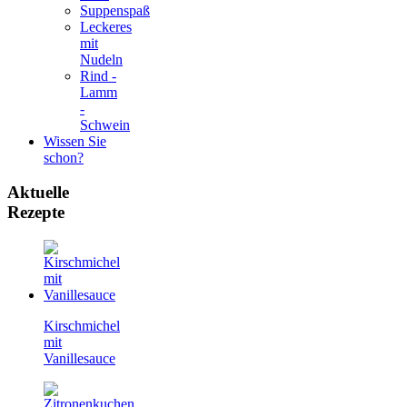
Suppenspaß
Leckeres
mit
Nudeln
Rind -
Lamm
-
Schwein
Wissen Sie
schon?
Aktuelle
Rezepte
Kirschmichel
mit
Vanillesauce