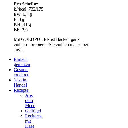
Pro Scheibe:
kJ/kcal: 732/175
EW: 6,4 g
F: 3 g
KH: 31 g
BE: 2,6
Mit GOLDPUDER ist Backen ganz
einfach - probieren Sie einfach mal selber
aus ...
Einfach
genießen
Gesund
ernähren
Jetzt im
Handel
Rezepte
Aus
dem
Meer
Geflügel
Leckeres
mit
Käse