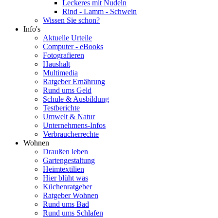
Leckeres mit Nudeln
Rind - Lamm - Schwein
Wissen Sie schon?
Info's
Aktuelle Urteile
Computer - eBooks
Fotografieren
Haushalt
Multimedia
Ratgeber Ernährung
Rund ums Geld
Schule & Ausbildung
Testberichte
Umwelt & Natur
Unternehmens-Infos
Verbraucherrechte
Wohnen
Draußen leben
Gartengestaltung
Heimtextilien
Hier blüht was
Küchenratgeber
Ratgeber Wohnen
Rund ums Bad
Rund ums Schlafen