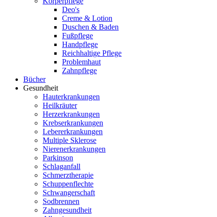
Körperpflege
Deo's
Creme & Lotion
Duschen & Baden
Fußpflege
Handpflege
Reichhaltige Pflege
Problemhaut
Zahnpflege
Bücher
Gesundheit
Hauterkrankungen
Heilkräuter
Herzerkrankungen
Krebserkrankungen
Lebererkrankungen
Multiple Sklerose
Nierenerkrankungen
Parkinson
Schlaganfall
Schmerztherapie
Schuppenflechte
Schwangerschaft
Sodbrennen
Zahngesundheit