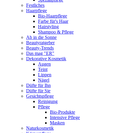
Festliches
Haarpflege
Bio-Haarpflege
Farbe für's Haar
Hairstyling
Shampoo & Pflege
Ab in die Sonne
Beautyratgeber
Beauty-Trends
Das mag "ER"
Dekorative Kosmetik
Augen
Teint
Lippen
Nägel
Düfte für Ihn
Düfte für Sie
Gesichtspflege
Reinigung
Pflege
Bio-Produkte
Intensive Pflege
Masken
Naturkosmetik