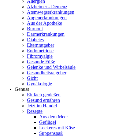
Allergien
Alzheimer - Demenz
Atemwegserkrankungen
Augenerkrankungen
Aus der Apotheke
Burnout
Darmerkrankungen
Diabetes
Elternratgeber
Endometriose
Fibromyalgie
Gesunde Füße
Gelenke und Wirbelsäule
Gesundheitsratgeber
Gicht
Gynäkologie
Genuss
Einfach genießen
Gesund ernähren
Jetzt im Handel
Rezepte
Aus dem Meer
Geflügel
Leckeres mit Käse
Suppenspaß