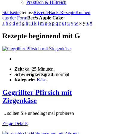
Praktisch & Hilfreich
Startseite
Genuss
Rezepte
Back-Rezepte
Kuchen
aus der Form
Bec‘s Apple Cake
a
b
c
d
e
f
g
h
i
j
k
l
m
n
o
p
q
r
s
t
u
v
w
x
y
z
#
Rezepte beginnend mit G
Zeit:
ca. 25 Minuten.
Schwierigkeitsgrad:
normal
Kategorie:
Käse
Gegrillter Pfirsich mit
Ziegenkäse
... sollten Sie unbedingt mal probieren
Zeige Details