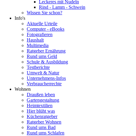
Leckeres mit Nudeln
Rind - Lamm - Schwein
Wissen Sie schon?
Info's
Aktuelle Urteile
Computer - eBooks
Fotografieren
Haushalt
Multimedia
Ratgeber Ernährung
Rund ums Geld
Schule & Ausbildung
Testberichte
Umwelt & Natur
Unternehmens-Infos
Verbraucherrechte
Wohnen
Draußen leben
Gartengestaltung
Heimtextilien
Hier blüht was
Küchenratgeber
Ratgeber Wohnen
Rund ums Bad
Rund ums Schlafen