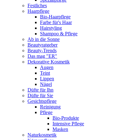
Festliches
Haarpflege
Bio-Haarpflege
Farbe für's Haar
Hairstyling
Shampoo & Pflege
Ab in die Sonne
Beautyratgeber
Beauty-Trends
Das mag "ER"
Dekorative Kosmetik
Augen
Teint
Lippen
Nägel
Düfte für Ihn
Düfte für Sie
Gesichtspflege
Reinigung
Pflege
Bio-Produkte
Intensive Pflege
Masken
Naturkosmetik