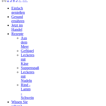
[
1
]
2
3
4
5
>
>>
Einfach
genießen
Gesund
ernähren
Jetzt im
Handel
Rezepte
Aus
dem
Meer
Geflügel
Leckeres
mit
Käse
Suppenspaß
Leckeres
mit
Nudeln
Rind -
Lamm
-
Schwein
Wissen Sie