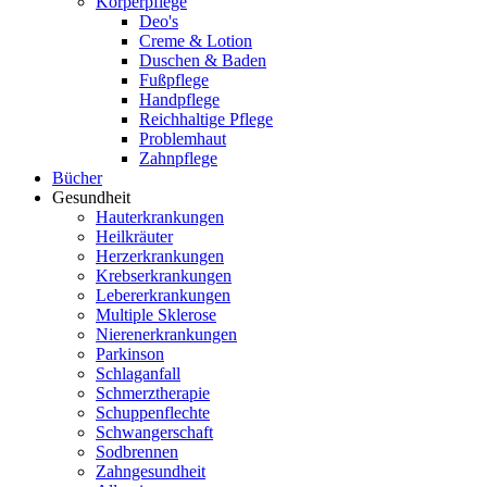
Körperpflege
Deo's
Creme & Lotion
Duschen & Baden
Fußpflege
Handpflege
Reichhaltige Pflege
Problemhaut
Zahnpflege
Bücher
Gesundheit
Hauterkrankungen
Heilkräuter
Herzerkrankungen
Krebserkrankungen
Lebererkrankungen
Multiple Sklerose
Nierenerkrankungen
Parkinson
Schlaganfall
Schmerztherapie
Schuppenflechte
Schwangerschaft
Sodbrennen
Zahngesundheit