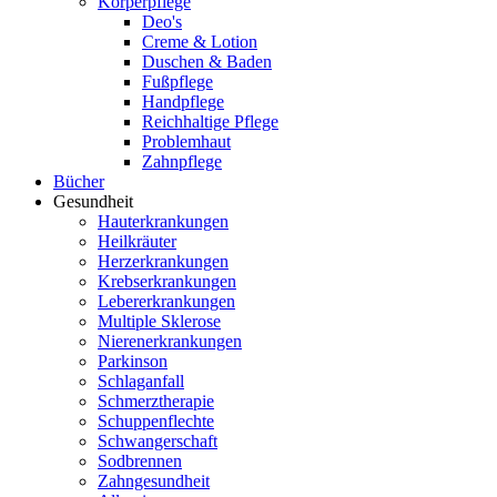
Körperpflege
Deo's
Creme & Lotion
Duschen & Baden
Fußpflege
Handpflege
Reichhaltige Pflege
Problemhaut
Zahnpflege
Bücher
Gesundheit
Hauterkrankungen
Heilkräuter
Herzerkrankungen
Krebserkrankungen
Lebererkrankungen
Multiple Sklerose
Nierenerkrankungen
Parkinson
Schlaganfall
Schmerztherapie
Schuppenflechte
Schwangerschaft
Sodbrennen
Zahngesundheit