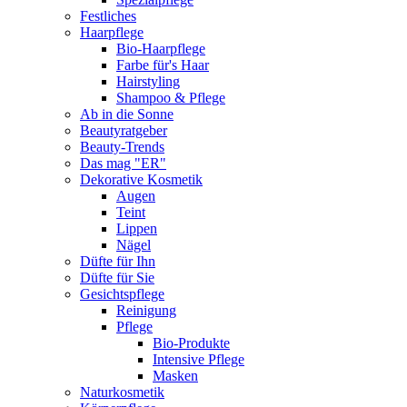
Festliches
Haarpflege
Bio-Haarpflege
Farbe für's Haar
Hairstyling
Shampoo & Pflege
Ab in die Sonne
Beautyratgeber
Beauty-Trends
Das mag "ER"
Dekorative Kosmetik
Augen
Teint
Lippen
Nägel
Düfte für Ihn
Düfte für Sie
Gesichtspflege
Reinigung
Pflege
Bio-Produkte
Intensive Pflege
Masken
Naturkosmetik