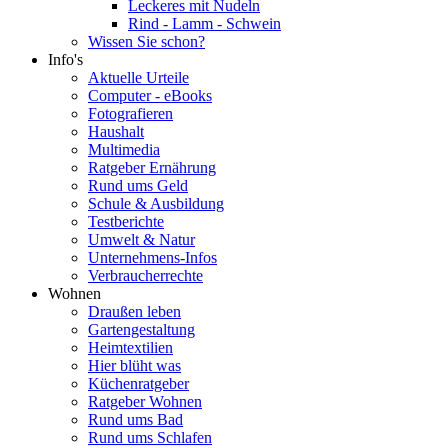
Leckeres mit Nudeln
Rind - Lamm - Schwein
Wissen Sie schon?
Info's
Aktuelle Urteile
Computer - eBooks
Fotografieren
Haushalt
Multimedia
Ratgeber Ernährung
Rund ums Geld
Schule & Ausbildung
Testberichte
Umwelt & Natur
Unternehmens-Infos
Verbraucherrechte
Wohnen
Draußen leben
Gartengestaltung
Heimtextilien
Hier blüht was
Küchenratgeber
Ratgeber Wohnen
Rund ums Bad
Rund ums Schlafen