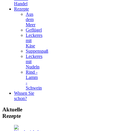
Handel
Rezepte
Aus
dem
Meer
Geflügel
Leckeres
mit
Käse
Suppenspaß
Leckeres
mit
Nudeln
Rind -
Lamm
-
Schwein
Wissen Sie
schon?
Aktuelle
Rezepte