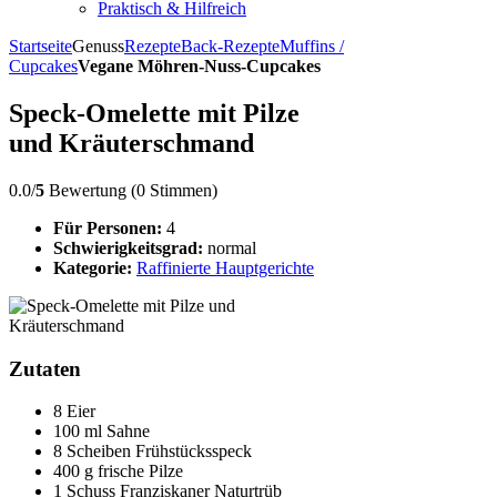
Praktisch & Hilfreich
Startseite
Genuss
Rezepte
Back-Rezepte
Muffins /
Cupcakes
Vegane Möhren-Nuss-Cupcakes
Speck-Omelette mit Pilze
und Kräuterschmand
0.0/
5
Bewertung (0 Stimmen)
Für Personen:
4
Schwierigkeitsgrad:
normal
Kategorie:
Raffinierte Hauptgerichte
Zutaten
8 Eier
100 ml Sahne
8 Scheiben Frühstücksspeck
400 g frische Pilze
1 Schuss Franziskaner Naturtrüb