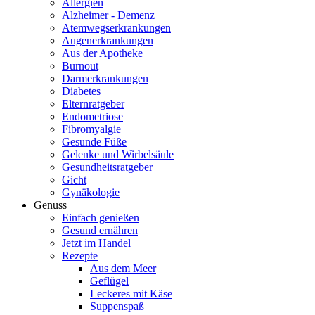
Allergien
Alzheimer - Demenz
Atemwegserkrankungen
Augenerkrankungen
Aus der Apotheke
Burnout
Darmerkrankungen
Diabetes
Elternratgeber
Endometriose
Fibromyalgie
Gesunde Füße
Gelenke und Wirbelsäule
Gesundheitsratgeber
Gicht
Gynäkologie
Genuss
Einfach genießen
Gesund ernähren
Jetzt im Handel
Rezepte
Aus dem Meer
Geflügel
Leckeres mit Käse
Suppenspaß