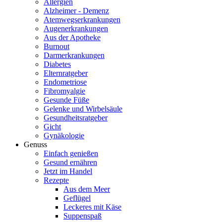
Allergien
Alzheimer - Demenz
Atemwegserkrankungen
Augenerkrankungen
Aus der Apotheke
Burnout
Darmerkrankungen
Diabetes
Elternratgeber
Endometriose
Fibromyalgie
Gesunde Füße
Gelenke und Wirbelsäule
Gesundheitsratgeber
Gicht
Gynäkologie
Genuss
Einfach genießen
Gesund ernähren
Jetzt im Handel
Rezepte
Aus dem Meer
Geflügel
Leckeres mit Käse
Suppenspaß