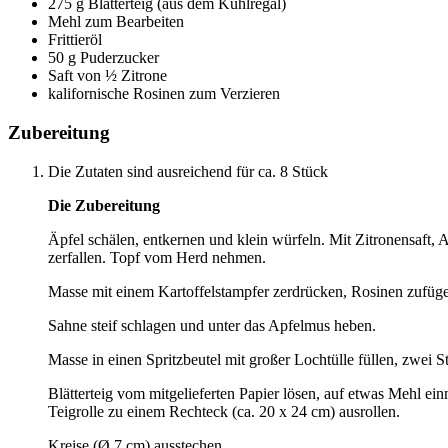
275 g Blätterteig (aus dem Kühlregal)
Mehl zum Bearbeiten
Frittieröl
50 g Puderzucker
Saft von ½ Zitrone
kalifornische Rosinen zum Verzieren
Zubereitung
Die Zutaten sind ausreichend für ca. 8 Stück
Die Zubereitung
Äpfel schälen, entkernen und klein würfeln. Mit Zitronensaft, A
zerfallen. Topf vom Herd nehmen.
Masse mit einem Kartoffelstampfer zerdrücken, Rosinen zufüge
Sahne steif schlagen und unter das Apfelmus heben.
Masse in einen Spritzbeutel mit großer Lochtülle füllen, zwei S
Blätterteig vom mitgelieferten Papier lösen, auf etwas Mehl ein
Teigrolle zu einem Rechteck (ca. 20 x 24 cm) ausrollen.
Kreise (Ø 7 cm) ausstechen.