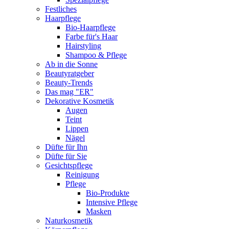
Festliches
Haarpflege
Bio-Haarpflege
Farbe für's Haar
Hairstyling
Shampoo & Pflege
Ab in die Sonne
Beautyratgeber
Beauty-Trends
Das mag "ER"
Dekorative Kosmetik
Augen
Teint
Lippen
Nägel
Düfte für Ihn
Düfte für Sie
Gesichtspflege
Reinigung
Pflege
Bio-Produkte
Intensive Pflege
Masken
Naturkosmetik