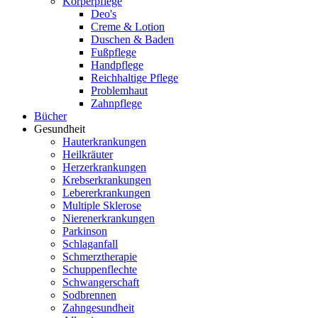
Körperpflege
Deo's
Creme & Lotion
Duschen & Baden
Fußpflege
Handpflege
Reichhaltige Pflege
Problemhaut
Zahnpflege
Bücher
Gesundheit
Hauterkrankungen
Heilkräuter
Herzerkrankungen
Krebserkrankungen
Lebererkrankungen
Multiple Sklerose
Nierenerkrankungen
Parkinson
Schlaganfall
Schmerztherapie
Schuppenflechte
Schwangerschaft
Sodbrennen
Zahngesundheit