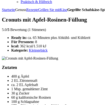
Praktisch & Hilfreich
Startseite
Genuss
Rezepte
Grillen Sie mit
Käse
Gegrillte Schafskäse-S
Cronuts mit Apfel-Rosinen-Füllung
5.0/
5
Bewertung (1 Stimmen)
Ready in:
ca. 65 Minuten plus Abkühl- und Kühlzeit
Für Personen:
8
kcal:
362 kcal/1.510 kJ
Kategorie:
Kleingebäck
Zutaten
400 g Äpfel
2 EL Zitronensaft
ca. 2 EL Apfelsaft
1 Msp. gemahlener Zimt
30 g Zucker
60 g kalifornische Rosinen
100 g Schlagsahne