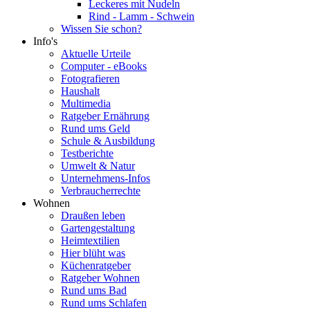
Leckeres mit Nudeln
Rind - Lamm - Schwein
Wissen Sie schon?
Info's
Aktuelle Urteile
Computer - eBooks
Fotografieren
Haushalt
Multimedia
Ratgeber Ernährung
Rund ums Geld
Schule & Ausbildung
Testberichte
Umwelt & Natur
Unternehmens-Infos
Verbraucherrechte
Wohnen
Draußen leben
Gartengestaltung
Heimtextilien
Hier blüht was
Küchenratgeber
Ratgeber Wohnen
Rund ums Bad
Rund ums Schlafen