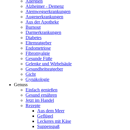
Allergien
Alzheimer - Demenz
Atemwegserkrankungen
Augenerkrankungen
Aus der Apotheke
Burnout
Darmerkrankungen
Diabetes
Elternratgeber
Endometriose
Fibromyalgie
Gesunde Füße
Gelenke und Wirbelsäule
Gesundheitsratgeber
Gicht
Gynäkologie
Genuss
Einfach genießen
Gesund ernähren
Jetzt im Handel
Rezepte
Aus dem Meer
Geflügel
Leckeres mit Käse
Suppenspaß