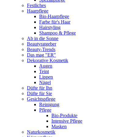
Festliches
Haarpflege
Bio-Haarpflege
Farbe für's Haar
Hairstyling
Shampoo & Pflege
Ab in die Sonne
Beautyratgeber
Beauty-Trends
Das mag "ER"
Dekorative Kosmetik
Augen
Teint
Lippen
Nägel
Düfte für Ihn
Düfte für Sie
Gesichtspflege
Reinigung
Pflege
Bio-Produkte
Intensive Pflege
Masken
Naturkosmetik