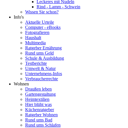
Leckeres mit Nudeln
Rind - Lamm - Schwein
Wissen Sie schon?
Info's
Aktuelle Urteile
Computer - eBooks
Fotografieren
Haushalt
Multimedia
Ratgeber Ernährung
Rund ums Geld
Schule & Ausbildung
Testberichte
Umwelt & Natur
Unternehmens-Infos
Verbraucherrechte
Wohnen
Draußen leben
Gartengestaltung
Heimtextilien
Hier blüht was
Küchenratgeber
Ratgeber Wohnen
Rund ums Bad
Rund ums Schlafen