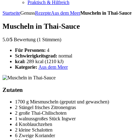
Praktisch & Hilfreich
Startseite
Genuss
Rezepte
Aus dem Meer
Muscheln in Thai-Sauce
Muscheln in Thai-Sauce
5.0/
5
Bewertung (1 Stimmen)
Für Personen:
4
Schwierigkeitsgrad:
normal
kcal:
289 kcal (1210 kJ)
Kategorie:
Aus dem Meer
Zutaten
1700 g Miesmuscheln (geputzt und gewaschen)
2 Stängel frisches Zitronengras
2 große Thai-Chilischoten
1 walnussgroßes Stück Ingwer
4 Knoblauchzehen
2 kleine Schalotten
6 Zweige Koriander