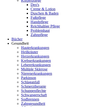
Körperpflege
Deo's
Creme & Lotion
Duschen & Baden
Fußpflege
Handpflege
Reichhaltige Pflege
Problemhaut
Zahnpflege
Bücher
Gesundheit
Hauterkrankungen
Heilkräuter
Herzerkrankungen
Krebserkrankungen
Lebererkrankungen
Multiple Sklerose
Nierenerkrankungen
Parkinson
Schlaganfall
Schmerztherapie
Schuppenflechte
Schwangerschaft
Sodbrennen
Zahngesundheit