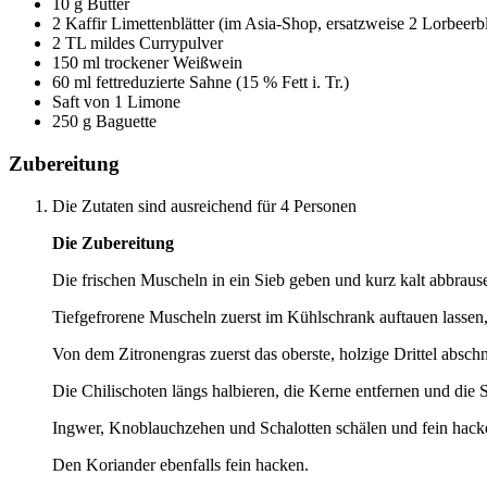
10 g Butter
2 Kaffir Limettenblätter (im Asia-Shop, ersatzweise 2 Lorbeerbl
2 TL mildes Currypulver
150 ml trockener Weißwein
60 ml fettreduzierte Sahne (15 % Fett i. Tr.)
Saft von 1 Limone
250 g Baguette
Zubereitung
Die Zutaten sind ausreichend für 4 Personen
Die Zubereitung
Die frischen Muscheln in ein Sieb geben und kurz kalt abbraus
Tiefgefrorene Muscheln zuerst im Kühlschrank auftauen lassen,
Von dem Zitronengras zuerst das oberste, holzige Drittel absch
Die Chilischoten längs halbieren, die Kerne entfernen und die 
Ingwer, Knoblauchzehen und Schalotten schälen und fein hack
Den Koriander ebenfalls fein hacken.