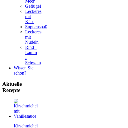
Meer
Geflügel
Leckeres
mit
Käse
Suppenspaß
Leckeres
mit
Nudeln
Rind -
Lamm
-
Schwein
Wissen Sie
schon?
Aktuelle
Rezepte
Kirschmichel