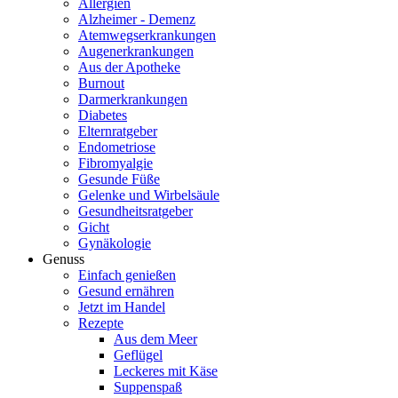
Allergien
Alzheimer - Demenz
Atemwegserkrankungen
Augenerkrankungen
Aus der Apotheke
Burnout
Darmerkrankungen
Diabetes
Elternratgeber
Endometriose
Fibromyalgie
Gesunde Füße
Gelenke und Wirbelsäule
Gesundheitsratgeber
Gicht
Gynäkologie
Genuss
Einfach genießen
Gesund ernähren
Jetzt im Handel
Rezepte
Aus dem Meer
Geflügel
Leckeres mit Käse
Suppenspaß