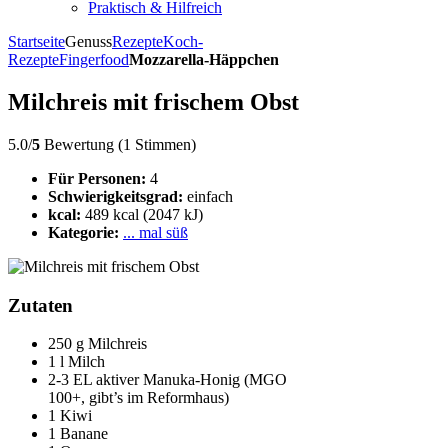
Praktisch & Hilfreich
Startseite
Genuss
Rezepte
Koch-
Rezepte
Fingerfood
Mozzarella-Häppchen
Milchreis mit frischem Obst
5.0/
5
Bewertung (1 Stimmen)
Für Personen:
4
Schwierigkeitsgrad:
einfach
kcal:
489 kcal (2047 kJ)
Kategorie:
... mal süß
Zutaten
250 g Milchreis
1 l Milch
2-3 EL aktiver Manuka-Honig (MGO
100+, gibt’s im Reformhaus)
1 Kiwi
1 Banane