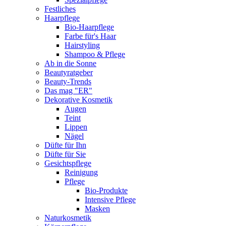
Festliches
Haarpflege
Bio-Haarpflege
Farbe für's Haar
Hairstyling
Shampoo & Pflege
Ab in die Sonne
Beautyratgeber
Beauty-Trends
Das mag "ER"
Dekorative Kosmetik
Augen
Teint
Lippen
Nägel
Düfte für Ihn
Düfte für Sie
Gesichtspflege
Reinigung
Pflege
Bio-Produkte
Intensive Pflege
Masken
Naturkosmetik