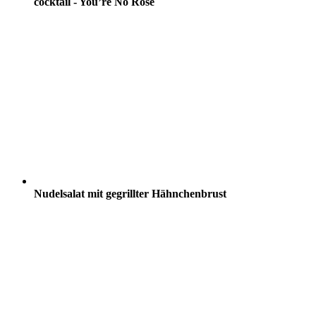
cocktail - You’re No Rose
Nudelsalat mit gegrillter Hähnchenbrust