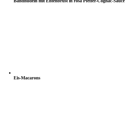
Bandnudeln mit Entenbrust in rosa Pfeffer-Cognac-Sauce
Eis-Macarons