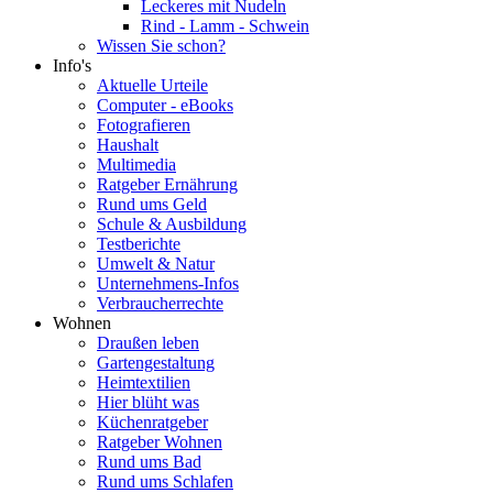
Leckeres mit Nudeln
Rind - Lamm - Schwein
Wissen Sie schon?
Info's
Aktuelle Urteile
Computer - eBooks
Fotografieren
Haushalt
Multimedia
Ratgeber Ernährung
Rund ums Geld
Schule & Ausbildung
Testberichte
Umwelt & Natur
Unternehmens-Infos
Verbraucherrechte
Wohnen
Draußen leben
Gartengestaltung
Heimtextilien
Hier blüht was
Küchenratgeber
Ratgeber Wohnen
Rund ums Bad
Rund ums Schlafen