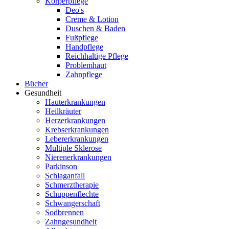
Körperpflege
Deo's
Creme & Lotion
Duschen & Baden
Fußpflege
Handpflege
Reichhaltige Pflege
Problemhaut
Zahnpflege
Bücher
Gesundheit
Hauterkrankungen
Heilkräuter
Herzerkrankungen
Krebserkrankungen
Lebererkrankungen
Multiple Sklerose
Nierenerkrankungen
Parkinson
Schlaganfall
Schmerztherapie
Schuppenflechte
Schwangerschaft
Sodbrennen
Zahngesundheit