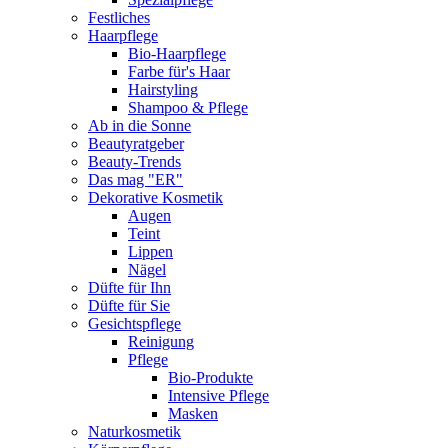
Festliches
Haarpflege
Bio-Haarpflege
Farbe für's Haar
Hairstyling
Shampoo & Pflege
Ab in die Sonne
Beautyratgeber
Beauty-Trends
Das mag "ER"
Dekorative Kosmetik
Augen
Teint
Lippen
Nägel
Düfte für Ihn
Düfte für Sie
Gesichtspflege
Reinigung
Pflege
Bio-Produkte
Intensive Pflege
Masken
Naturkosmetik