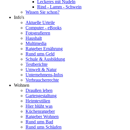
Leckeres mit Nudeln
Rind - Lamm - Schwein
Wissen Sie schon?
Info's
Aktuelle Urteile
Computer - eBooks
Fotografieren
Haushalt
Multimedia
Ratgeber Ernährung
Rund ums Geld
Schule & Ausbildung
Testberichte
Umwelt & Natur
Unternehmens-Infos
Verbraucherrechte
Wohnen
Draußen leben
Gartengestaltung
Heimtextilien
Hier blüht was
Küchenratgeber
Ratgeber Wohnen
Rund ums Bad
Rund ums Schlafen