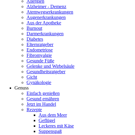
Allergien
Alzheimer - Demenz
Atemwegserkrankungen
Augenerkrankungen
Aus der Apotheke
Burnout
Darmerkrankungen
Diabetes
Elternratgeber
Endometriose
Fibromyalgie
Gesunde Füße
Gelenke und Wirbelsäule
Gesundheitsratgeber
Gicht
Gynäkologie
Genuss
Einfach genießen
Gesund ernähren
Jetzt im Handel
Rezepte
Aus dem Meer
Geflügel
Leckeres mit Käse
Suppenspaß