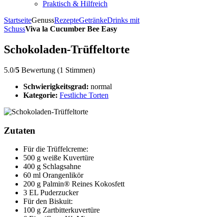
Praktisch & Hilfreich
Startseite
Genuss
Rezepte
Getränke
Drinks mit
Schuss
Viva la Cucumber Bee Easy
Schokoladen-Trüffeltorte
5.0/
5
Bewertung (1 Stimmen)
Schwierigkeitsgrad:
normal
Kategorie:
Festliche Torten
Zutaten
Für die Trüffelcreme:
500 g weiße Kuvertüre
400 g Schlagsahne
60 ml Orangenlikör
200 g Palmin® Reines Kokosfett
3 EL Puderzucker
Für den Biskuit:
100 g Zartbitterkuvertüre