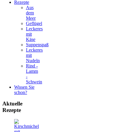
Rezepte
Aus
dem
Meer
Geflügel
Leckeres
mit
Käse
Suppenspaß
Leckeres
mit
Nudeln
Rind -
Lamm
-
Schwein
Wissen Sie
schon?
Aktuelle
Rezepte