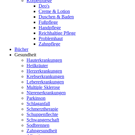
Körperpflege
Deo's
Creme & Lotion
Duschen & Baden
Fußpflege
Handpflege
Reichhaltige Pflege
Problemhaut
Zahnpflege
Bücher
Gesundheit
Hauterkrankungen
Heilkräuter
Herzerkrankungen
Krebserkrankungen
Lebererkrankungen
Multiple Sklerose
Nierenerkrankungen
Parkinson
Schlaganfall
Schmerztherapie
Schuppenflechte
Schwangerschaft
Sodbrennen
Zahngesundheit