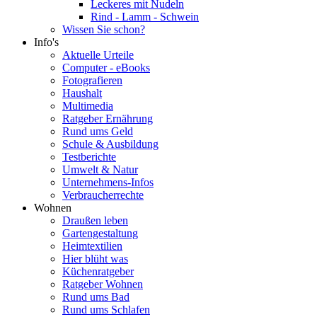
Leckeres mit Nudeln
Rind - Lamm - Schwein
Wissen Sie schon?
Info's
Aktuelle Urteile
Computer - eBooks
Fotografieren
Haushalt
Multimedia
Ratgeber Ernährung
Rund ums Geld
Schule & Ausbildung
Testberichte
Umwelt & Natur
Unternehmens-Infos
Verbraucherrechte
Wohnen
Draußen leben
Gartengestaltung
Heimtextilien
Hier blüht was
Küchenratgeber
Ratgeber Wohnen
Rund ums Bad
Rund ums Schlafen