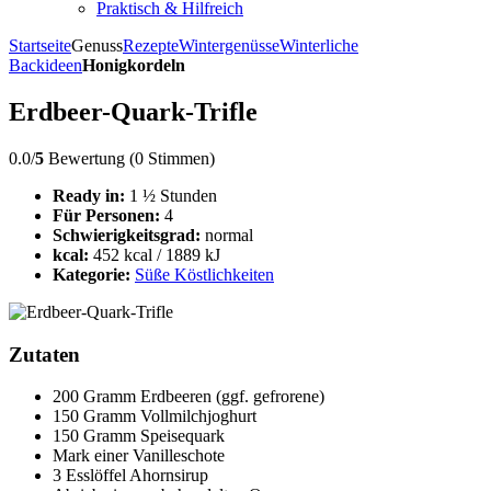
Praktisch & Hilfreich
Startseite
Genuss
Rezepte
Wintergenüsse
Winterliche
Backideen
Honigkordeln
Erdbeer-Quark-Trifle
0.0/
5
Bewertung (0 Stimmen)
Ready in:
1 ½ Stunden
Für Personen:
4
Schwierigkeitsgrad:
normal
kcal:
452 kcal / 1889 kJ
Kategorie:
Süße Köstlichkeiten
Zutaten
200 Gramm Erdbeeren (ggf. gefrorene)
150 Gramm Vollmilchjoghurt
150 Gramm Speisequark
Mark einer Vanilleschote
3 Esslöffel Ahornsirup