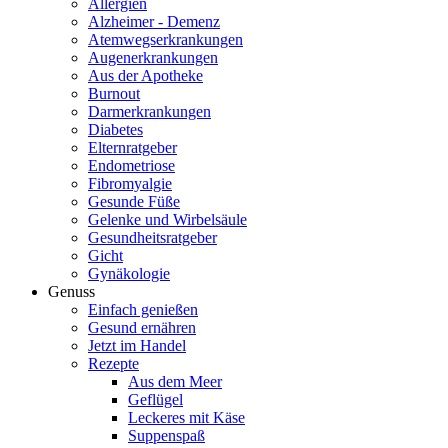
Allergien
Alzheimer - Demenz
Atemwegserkrankungen
Augenerkrankungen
Aus der Apotheke
Burnout
Darmerkrankungen
Diabetes
Elternratgeber
Endometriose
Fibromyalgie
Gesunde Füße
Gelenke und Wirbelsäule
Gesundheitsratgeber
Gicht
Gynäkologie
Genuss
Einfach genießen
Gesund ernähren
Jetzt im Handel
Rezepte
Aus dem Meer
Geflügel
Leckeres mit Käse
Suppenspaß