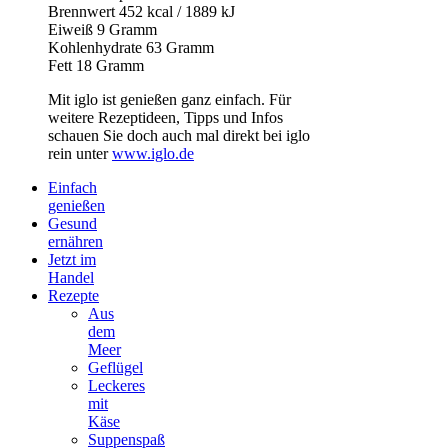
Brennwert 452 kcal / 1889 kJ
Eiweiß 9 Gramm
Kohlenhydrate 63 Gramm
Fett 18 Gramm
Mit iglo ist genießen ganz einfach. Für
weitere Rezeptideen, Tipps und Infos
schauen Sie doch auch mal direkt bei iglo
rein unter
www.iglo.de
Einfach
genießen
Gesund
ernähren
Jetzt im
Handel
Rezepte
Aus
dem
Meer
Geflügel
Leckeres
mit
Käse
Suppenspaß