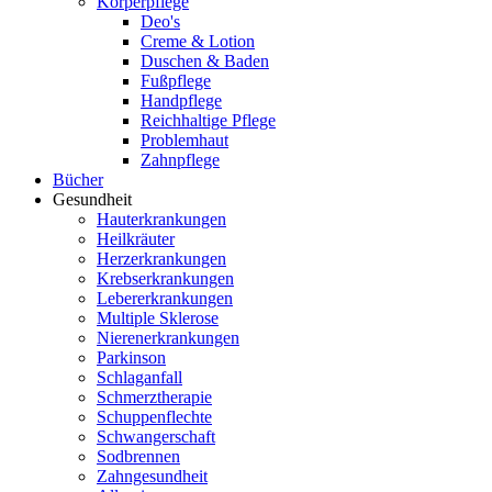
Körperpflege
Deo's
Creme & Lotion
Duschen & Baden
Fußpflege
Handpflege
Reichhaltige Pflege
Problemhaut
Zahnpflege
Bücher
Gesundheit
Hauterkrankungen
Heilkräuter
Herzerkrankungen
Krebserkrankungen
Lebererkrankungen
Multiple Sklerose
Nierenerkrankungen
Parkinson
Schlaganfall
Schmerztherapie
Schuppenflechte
Schwangerschaft
Sodbrennen
Zahngesundheit