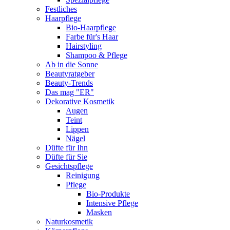
Festliches
Haarpflege
Bio-Haarpflege
Farbe für's Haar
Hairstyling
Shampoo & Pflege
Ab in die Sonne
Beautyratgeber
Beauty-Trends
Das mag "ER"
Dekorative Kosmetik
Augen
Teint
Lippen
Nägel
Düfte für Ihn
Düfte für Sie
Gesichtspflege
Reinigung
Pflege
Bio-Produkte
Intensive Pflege
Masken
Naturkosmetik