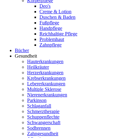
Körperpflege
Deo's
Creme & Lotion
Duschen & Baden
Fußpflege
Handpflege
Reichhaltige Pflege
Problemhaut
Zahnpflege
Bücher
Gesundheit
Hauterkrankungen
Heilkräuter
Herzerkrankungen
Krebserkrankungen
Lebererkrankungen
Multiple Sklerose
Nierenerkrankungen
Parkinson
Schlaganfall
Schmerztherapie
Schuppenflechte
Schwangerschaft
Sodbrennen
Zahngesundheit