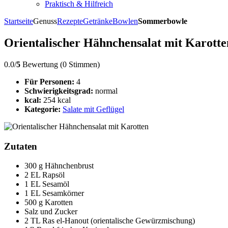
Praktisch & Hilfreich
Startseite
Genuss
Rezepte
Getränke
Bowlen
Sommerbowle
Orientalischer Hähnchensalat mit Karotte
0.0/
5
Bewertung (0 Stimmen)
Für Personen:
4
Schwierigkeitsgrad:
normal
kcal:
254 kcal
Kategorie:
Salate mit Geflügel
Zutaten
300 g Hähnchenbrust
2 EL Rapsöl
1 EL Sesamöl
1 EL Sesamkörner
500 g Karotten
Salz und Zucker
2 TL Ras el-Hanout (orientalische Gewürzmischung)