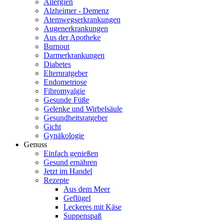
Allergien
Alzheimer - Demenz
Atemwegserkrankungen
Augenerkrankungen
Aus der Apotheke
Burnout
Darmerkrankungen
Diabetes
Elternratgeber
Endometriose
Fibromyalgie
Gesunde Füße
Gelenke und Wirbelsäule
Gesundheitsratgeber
Gicht
Gynäkologie
Genuss
Einfach genießen
Gesund ernähren
Jetzt im Handel
Rezepte
Aus dem Meer
Geflügel
Leckeres mit Käse
Suppenspaß