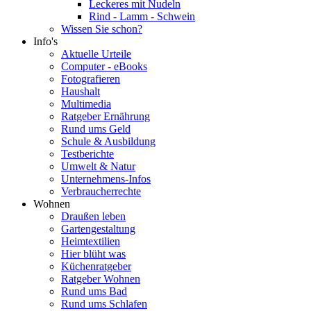
Leckeres mit Nudeln
Rind - Lamm - Schwein
Wissen Sie schon?
Info's
Aktuelle Urteile
Computer - eBooks
Fotografieren
Haushalt
Multimedia
Ratgeber Ernährung
Rund ums Geld
Schule & Ausbildung
Testberichte
Umwelt & Natur
Unternehmens-Infos
Verbraucherrechte
Wohnen
Draußen leben
Gartengestaltung
Heimtextilien
Hier blüht was
Küchenratgeber
Ratgeber Wohnen
Rund ums Bad
Rund ums Schlafen