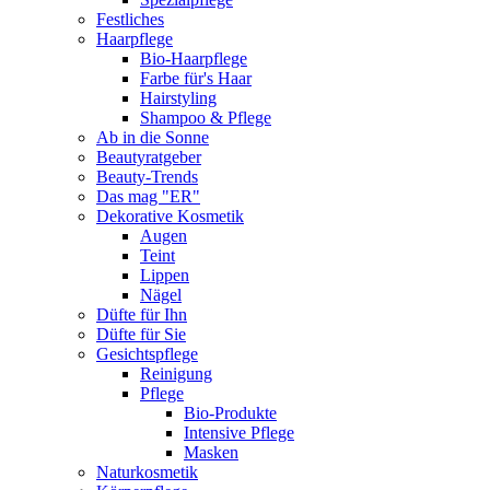
Festliches
Haarpflege
Bio-Haarpflege
Farbe für's Haar
Hairstyling
Shampoo & Pflege
Ab in die Sonne
Beautyratgeber
Beauty-Trends
Das mag "ER"
Dekorative Kosmetik
Augen
Teint
Lippen
Nägel
Düfte für Ihn
Düfte für Sie
Gesichtspflege
Reinigung
Pflege
Bio-Produkte
Intensive Pflege
Masken
Naturkosmetik