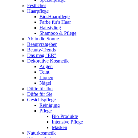
Festliches
Haarpflege
Bio-Haarpflege
Farbe für's Haar
Hairstyling
Shampoo & Pflege
Ab in die Sonne
Beautyratgeber
Beauty-Trends
Das mag "ER"
Dekorative Kosmetik
Augen
Teint
Lippen
Nägel
Düfte für Ihn
Düfte für Sie
Gesichtspflege
Reinigung
Pflege
Bio-Produkte
Intensive Pflege
Masken
Naturkosmetik