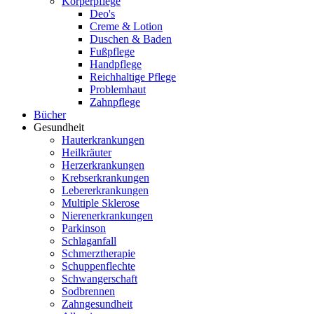
Körperpflege
Deo's
Creme & Lotion
Duschen & Baden
Fußpflege
Handpflege
Reichhaltige Pflege
Problemhaut
Zahnpflege
Bücher
Gesundheit
Hauterkrankungen
Heilkräuter
Herzerkrankungen
Krebserkrankungen
Lebererkrankungen
Multiple Sklerose
Nierenerkrankungen
Parkinson
Schlaganfall
Schmerztherapie
Schuppenflechte
Schwangerschaft
Sodbrennen
Zahngesundheit