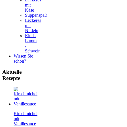
mit
Käse
Suppenspaß
Leckeres
mit
Nudeln
Rind -
Lamm
-
Schwein
Wissen Sie
schon?
Aktuelle
Rezepte
Kirschmichel
mit
Vanillesauce