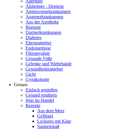
Allergien
Alzheimer - Demenz
Atemwegserkrankungen
Augenerkrankungen
Aus der Apotheke
Burnout
Darmerkrankungen
Diabetes
Elternratgeber
Endometriose
Fibromyalgie
Gesunde Füße
Gelenke und Wirbelsäule
Gesundheitsratgeber
Gicht
Gynäkologie
Genuss
Einfach genießen
Gesund ernähren
Jetzt im Handel
Rezepte
Aus dem Meer
Geflügel
Leckeres mit Käse
Suppenspaß