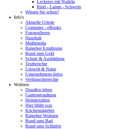
Leckeres mit Nudeln
Rind - Lamm - Schwein
Wissen Sie schon?
Info's
Aktuelle Urteile
Computer - eBooks
Fotografieren
Haushalt
Multimedia
Ratgeber Ernährung
Rund ums Geld
Schule & Ausbildung
Testberichte
Umwelt & Natur
Unternehmens-Infos
Verbraucherrechte
Wohnen
Draußen leben
Gartengestaltung
Heimtextilien
Hier blüht was
Küchenratgeber
Ratgeber Wohnen
Rund ums Bad
Rund ums Schlafen