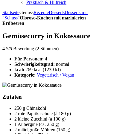
Praktisch & Hilfreich
Startseite
Genuss
Rezepte
Desserts
Desserts mit
"Schuss"
Oloroso-Kuchen mit marinierten
Erdbeeren
Gemüsecurry in Kokossauce
4.5/
5
Bewertung (2 Stimmen)
Für Personen:
4
Schwierigkeitsgrad:
normal
kcal:
269 kcal (1239 kJ)
Kategorie:
Vegetarisch / Vegan
Zutaten
250 g Chinakohl
2 rote Paprikaschote (à 180 g)
2 kleine Zucchini (à 100 g)
1 Aubergine (ca. 250 g)
2 mittelgroße Möhren (150 g)