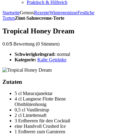
Praktisch & Hilfreich
Startseite
Genuss
Rezepte
Wintergenüsse
Festliche
Torten
Zimt-Sahnecreme-Torte
Tropical Honey Dream
0.0/
5
Bewertung (0 Stimmen)
Schwierigkeitsgrad:
normal
Kategorie:
Kalte Getränke
Zutaten
5 cl Maracujanektar
4 cl Langnese Flotte Biene
Obstblütenhonig
0,5 cl Vanillesirup
2 cl Limettensaft
3 Erdbeeren für den Cocktail
eine Handvoll Crushed Ice
1 Erdbeere zum Garnieren