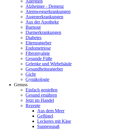
Allergien
Alzheimer - Demenz
Atemwegserkrankungen
Augenerkrankungen
Aus der Apotheke
Burnout
Darmerkrankungen
Diabetes
Elternratgeber
Endometriose
Fibromyalgie
Gesunde Füße
Gelenke und Wirbelsäule
Gesundheitsratgeber
Gicht
Gynäkologie
Genuss
Einfach genießen
Gesund ernähren
Jetzt im Handel
Rezepte
Aus dem Meer
Geflügel
Leckeres mit Käse
Suppenspaß