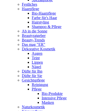
Festliches
Haarpflege
Bio-Haarpflege
Farbe für's Haar
Hairstyling
Shampoo & Pflege
Ab in die Sonne
Beautyratgeber
Beauty-Trends
Das mag "ER"
Dekorative Kosmetik
Augen
Teint
Lippen
Nägel
Düfte für Ihn
Düfte für Sie
Gesichtspflege
Reinigung
Pflege
Bio-Produkte
Intensive Pflege
Masken
Naturkosmetik