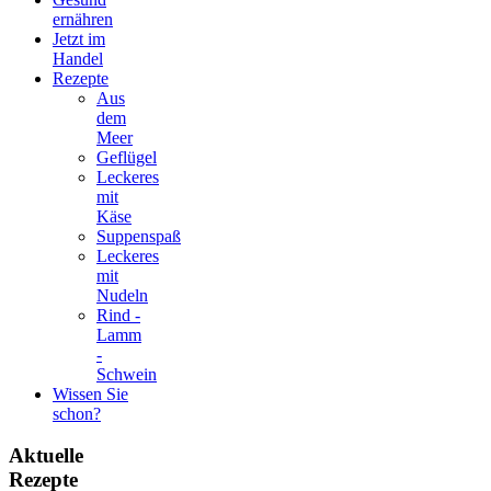
ernähren
Jetzt im
Handel
Rezepte
Aus
dem
Meer
Geflügel
Leckeres
mit
Käse
Suppenspaß
Leckeres
mit
Nudeln
Rind -
Lamm
-
Schwein
Wissen Sie
schon?
Aktuelle
Rezepte