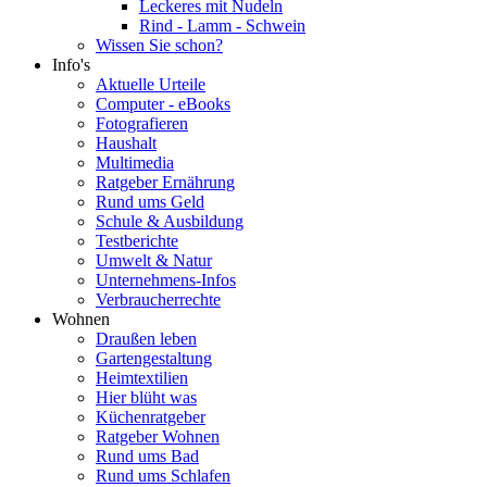
Leckeres mit Nudeln
Rind - Lamm - Schwein
Wissen Sie schon?
Info's
Aktuelle Urteile
Computer - eBooks
Fotografieren
Haushalt
Multimedia
Ratgeber Ernährung
Rund ums Geld
Schule & Ausbildung
Testberichte
Umwelt & Natur
Unternehmens-Infos
Verbraucherrechte
Wohnen
Draußen leben
Gartengestaltung
Heimtextilien
Hier blüht was
Küchenratgeber
Ratgeber Wohnen
Rund ums Bad
Rund ums Schlafen