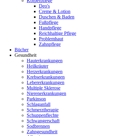
Körperpflege
Deo's
Creme & Lotion
Duschen & Baden
Fußpflege
Handpflege
Reichhaltige Pflege
Problemhaut
Zahnpflege
Bücher
Gesundheit
Hauterkrankungen
Heilkräuter
Herzerkrankungen
Krebserkrankungen
Lebererkrankungen
Multiple Sklerose
Nierenerkrankungen
Parkinson
Schlaganfall
Schmerztherapie
Schuppenflechte
Schwangerschaft
Sodbrennen
Zahngesundheit