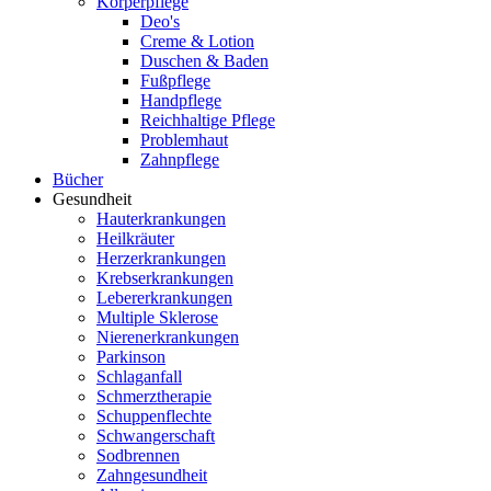
Körperpflege
Deo's
Creme & Lotion
Duschen & Baden
Fußpflege
Handpflege
Reichhaltige Pflege
Problemhaut
Zahnpflege
Bücher
Gesundheit
Hauterkrankungen
Heilkräuter
Herzerkrankungen
Krebserkrankungen
Lebererkrankungen
Multiple Sklerose
Nierenerkrankungen
Parkinson
Schlaganfall
Schmerztherapie
Schuppenflechte
Schwangerschaft
Sodbrennen
Zahngesundheit