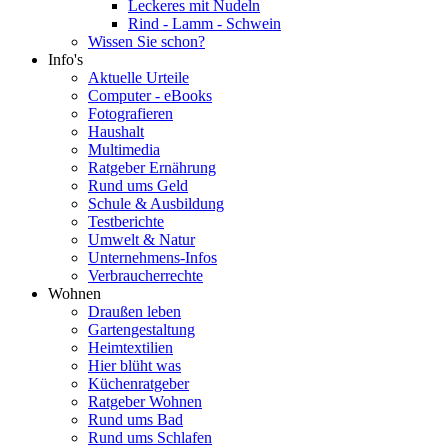
Leckeres mit Nudeln
Rind - Lamm - Schwein
Wissen Sie schon?
Info's
Aktuelle Urteile
Computer - eBooks
Fotografieren
Haushalt
Multimedia
Ratgeber Ernährung
Rund ums Geld
Schule & Ausbildung
Testberichte
Umwelt & Natur
Unternehmens-Infos
Verbraucherrechte
Wohnen
Draußen leben
Gartengestaltung
Heimtextilien
Hier blüht was
Küchenratgeber
Ratgeber Wohnen
Rund ums Bad
Rund ums Schlafen