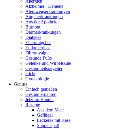
Allergien
Alzheimer - Demenz
Atemwegserkrankungen
Augenerkrankungen
Aus der Apotheke
Burnout
Darmerkrankungen
Diabetes
Elternratgeber
Endometriose
Fibromyalgie
Gesunde Füße
Gelenke und Wirbelsäule
Gesundheitsratgeber
Gicht
Gynäkologie
Genuss
Einfach genießen
Gesund ernähren
Jetzt im Handel
Rezepte
Aus dem Meer
Geflügel
Leckeres mit Käse
Suppenspaß