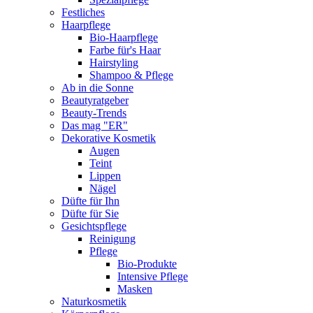
Festliches
Haarpflege
Bio-Haarpflege
Farbe für's Haar
Hairstyling
Shampoo & Pflege
Ab in die Sonne
Beautyratgeber
Beauty-Trends
Das mag "ER"
Dekorative Kosmetik
Augen
Teint
Lippen
Nägel
Düfte für Ihn
Düfte für Sie
Gesichtspflege
Reinigung
Pflege
Bio-Produkte
Intensive Pflege
Masken
Naturkosmetik