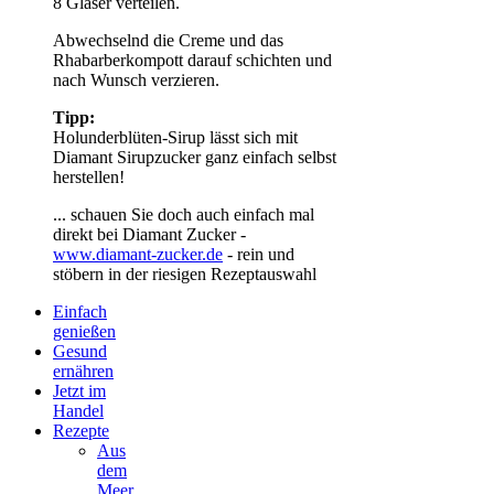
8 Gläser verteilen.
Abwechselnd die Creme und das
Rhabarberkompott darauf schichten und
nach Wunsch verzieren.
Tipp:
Holunderblüten-Sirup lässt sich mit
Diamant Sirupzucker ganz einfach selbst
herstellen!
... schauen Sie doch auch einfach mal
direkt bei Diamant Zucker -
www.diamant-zucker.de
- rein und
stöbern in der riesigen Rezeptauswahl
Einfach
genießen
Gesund
ernähren
Jetzt im
Handel
Rezepte
Aus
dem
Meer