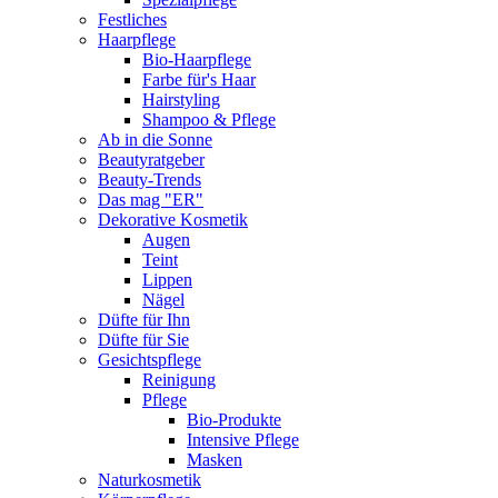
Festliches
Haarpflege
Bio-Haarpflege
Farbe für's Haar
Hairstyling
Shampoo & Pflege
Ab in die Sonne
Beautyratgeber
Beauty-Trends
Das mag "ER"
Dekorative Kosmetik
Augen
Teint
Lippen
Nägel
Düfte für Ihn
Düfte für Sie
Gesichtspflege
Reinigung
Pflege
Bio-Produkte
Intensive Pflege
Masken
Naturkosmetik