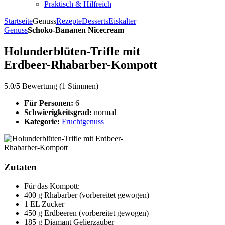
Praktisch & Hilfreich
Startseite
Genuss
Rezepte
Desserts
Eiskalter
Genuss
Schoko-Bananen Nicecream
Holunderblüten-Trifle mit
Erdbeer-Rhabarber-Kompott
5.0/
5
Bewertung (1 Stimmen)
Für Personen:
6
Schwierigkeitsgrad:
normal
Kategorie:
Fruchtgenuss
Zutaten
Für das Kompott:
400 g Rhabarber (vorbereitet gewogen)
1 EL Zucker
450 g Erdbeeren (vorbereitet gewogen)
185 g Diamant Gelierzauber