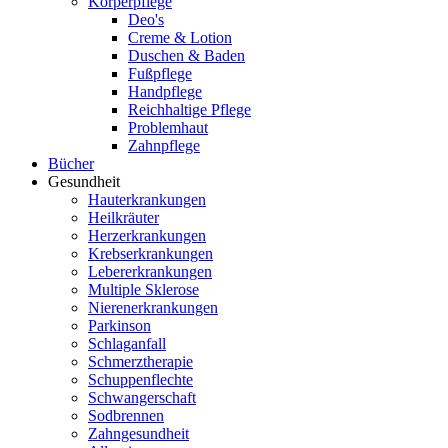
Körperpflege
Deo's
Creme & Lotion
Duschen & Baden
Fußpflege
Handpflege
Reichhaltige Pflege
Problemhaut
Zahnpflege
Bücher
Gesundheit
Hauterkrankungen
Heilkräuter
Herzerkrankungen
Krebserkrankungen
Lebererkrankungen
Multiple Sklerose
Nierenerkrankungen
Parkinson
Schlaganfall
Schmerztherapie
Schuppenflechte
Schwangerschaft
Sodbrennen
Zahngesundheit