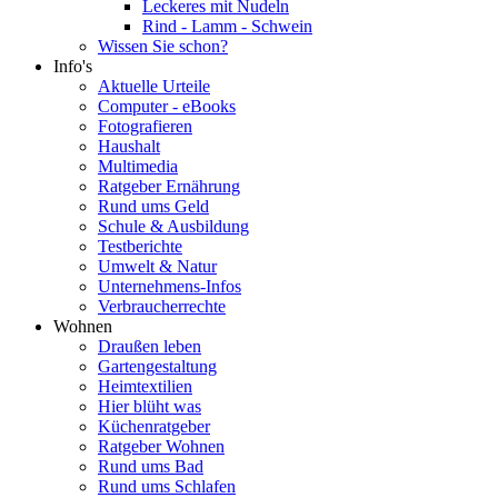
Leckeres mit Nudeln
Rind - Lamm - Schwein
Wissen Sie schon?
Info's
Aktuelle Urteile
Computer - eBooks
Fotografieren
Haushalt
Multimedia
Ratgeber Ernährung
Rund ums Geld
Schule & Ausbildung
Testberichte
Umwelt & Natur
Unternehmens-Infos
Verbraucherrechte
Wohnen
Draußen leben
Gartengestaltung
Heimtextilien
Hier blüht was
Küchenratgeber
Ratgeber Wohnen
Rund ums Bad
Rund ums Schlafen