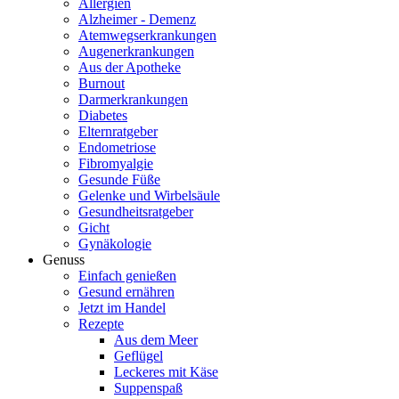
Allergien
Alzheimer - Demenz
Atemwegserkrankungen
Augenerkrankungen
Aus der Apotheke
Burnout
Darmerkrankungen
Diabetes
Elternratgeber
Endometriose
Fibromyalgie
Gesunde Füße
Gelenke und Wirbelsäule
Gesundheitsratgeber
Gicht
Gynäkologie
Genuss
Einfach genießen
Gesund ernähren
Jetzt im Handel
Rezepte
Aus dem Meer
Geflügel
Leckeres mit Käse
Suppenspaß