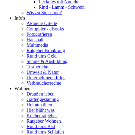
Leckeres mit Nudeln
Rind - Lamm - Schwein
Wissen Sie schon?
Info's
Aktuelle Urteile
Computer - eBooks
Fotografieren
Haushalt
Multimedia
Ratgeber Ernährung
Rund ums Geld
Schule & Ausbildung
Testberichte
Umwelt & Natur
Unternehmens-Infos
Verbraucherrechte
Wohnen
Draußen leben
Gartengestaltung
Heimtextilien
Hier blüht was
Küchenratgeber
Ratgeber Wohnen
Rund ums Bad
Rund ums Schlafen