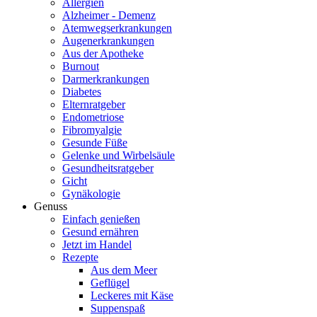
Allergien
Alzheimer - Demenz
Atemwegserkrankungen
Augenerkrankungen
Aus der Apotheke
Burnout
Darmerkrankungen
Diabetes
Elternratgeber
Endometriose
Fibromyalgie
Gesunde Füße
Gelenke und Wirbelsäule
Gesundheitsratgeber
Gicht
Gynäkologie
Genuss
Einfach genießen
Gesund ernähren
Jetzt im Handel
Rezepte
Aus dem Meer
Geflügel
Leckeres mit Käse
Suppenspaß