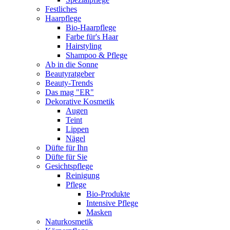
Festliches
Haarpflege
Bio-Haarpflege
Farbe für's Haar
Hairstyling
Shampoo & Pflege
Ab in die Sonne
Beautyratgeber
Beauty-Trends
Das mag "ER"
Dekorative Kosmetik
Augen
Teint
Lippen
Nägel
Düfte für Ihn
Düfte für Sie
Gesichtspflege
Reinigung
Pflege
Bio-Produkte
Intensive Pflege
Masken
Naturkosmetik