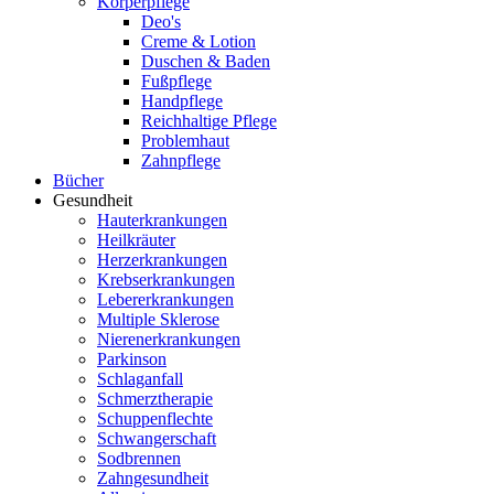
Körperpflege
Deo's
Creme & Lotion
Duschen & Baden
Fußpflege
Handpflege
Reichhaltige Pflege
Problemhaut
Zahnpflege
Bücher
Gesundheit
Hauterkrankungen
Heilkräuter
Herzerkrankungen
Krebserkrankungen
Lebererkrankungen
Multiple Sklerose
Nierenerkrankungen
Parkinson
Schlaganfall
Schmerztherapie
Schuppenflechte
Schwangerschaft
Sodbrennen
Zahngesundheit