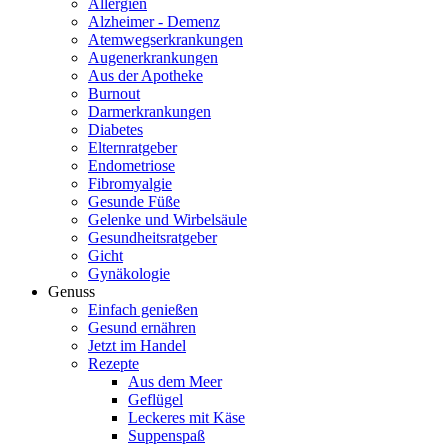
Allergien
Alzheimer - Demenz
Atemwegserkrankungen
Augenerkrankungen
Aus der Apotheke
Burnout
Darmerkrankungen
Diabetes
Elternratgeber
Endometriose
Fibromyalgie
Gesunde Füße
Gelenke und Wirbelsäule
Gesundheitsratgeber
Gicht
Gynäkologie
Genuss
Einfach genießen
Gesund ernähren
Jetzt im Handel
Rezepte
Aus dem Meer
Geflügel
Leckeres mit Käse
Suppenspaß