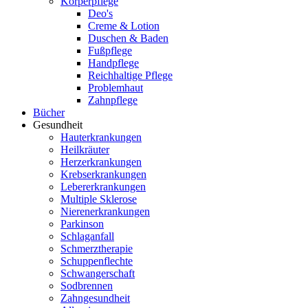
Körperpflege
Deo's
Creme & Lotion
Duschen & Baden
Fußpflege
Handpflege
Reichhaltige Pflege
Problemhaut
Zahnpflege
Bücher
Gesundheit
Hauterkrankungen
Heilkräuter
Herzerkrankungen
Krebserkrankungen
Lebererkrankungen
Multiple Sklerose
Nierenerkrankungen
Parkinson
Schlaganfall
Schmerztherapie
Schuppenflechte
Schwangerschaft
Sodbrennen
Zahngesundheit