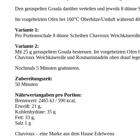
Den geraspelten Gouda darüber verteilen und jeweils 8 dünne 
Im vorgeheizten Ofen bei 160°C Oberhitze/Umluft während 40 
Variante 1:
Pro Portionsschale 8 dünne Scheiben Chavroux Weichkäserolle 
Variante 2:
Mit 25 g geraspeltem Gouda bestreuen. Im vorgeheizten Ofen 
Chavroux Weichkäserolle und Rosmarinnadeln oben drauf lege
Nochmals 5 Minuten gratinieren.
Zubereitungszeit:
50 Minuten
Nährwertangaben pro Portion:
Brennwert: 2465 kJ / 590 kcal,
Eiweiß: 21 g,
Kohlenhydrate: 35 g
Fett: 33 g,
Salz 1 g
Chavroux – eine Marke aus dem Hause Edelweiss