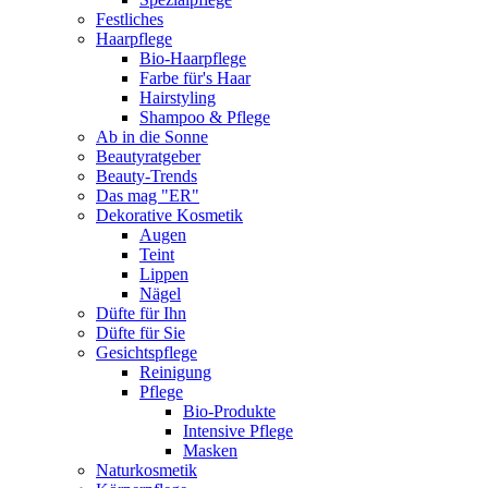
Festliches
Haarpflege
Bio-Haarpflege
Farbe für's Haar
Hairstyling
Shampoo & Pflege
Ab in die Sonne
Beautyratgeber
Beauty-Trends
Das mag "ER"
Dekorative Kosmetik
Augen
Teint
Lippen
Nägel
Düfte für Ihn
Düfte für Sie
Gesichtspflege
Reinigung
Pflege
Bio-Produkte
Intensive Pflege
Masken
Naturkosmetik