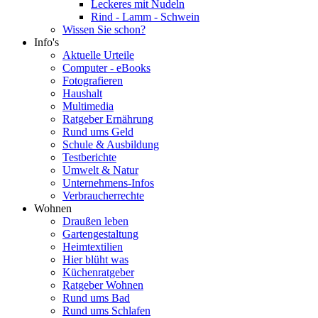
Leckeres mit Nudeln
Rind - Lamm - Schwein
Wissen Sie schon?
Info's
Aktuelle Urteile
Computer - eBooks
Fotografieren
Haushalt
Multimedia
Ratgeber Ernährung
Rund ums Geld
Schule & Ausbildung
Testberichte
Umwelt & Natur
Unternehmens-Infos
Verbraucherrechte
Wohnen
Draußen leben
Gartengestaltung
Heimtextilien
Hier blüht was
Küchenratgeber
Ratgeber Wohnen
Rund ums Bad
Rund ums Schlafen