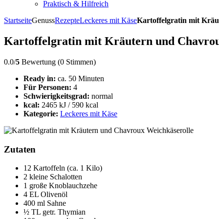
Praktisch & Hilfreich
Startseite
Genuss
Rezepte
Leckeres mit Käse
Kartoffelgratin mit Krä
Kartoffelgratin mit Kräutern und Chavro
0.0/
5
Bewertung (0 Stimmen)
Ready in:
ca. 50 Minuten
Für Personen:
4
Schwierigkeitsgrad:
normal
kcal:
2465 kJ / 590 kcal
Kategorie:
Leckeres mit Käse
Zutaten
12 Kartoffeln (ca. 1 Kilo)
2 kleine Schalotten
1 große Knoblauchzehe
4 EL Olivenöl
400 ml Sahne
½ TL getr. Thymian